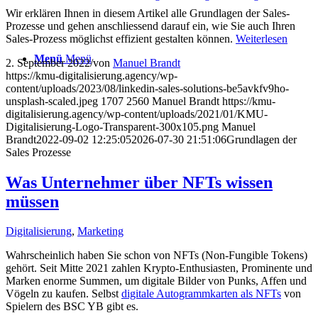
Wir erklären Ihnen in diesem Artikel alle Grundlagen der Sales-
Prozesse und gehen anschliessend darauf ein, wie Sie auch Ihren
Sales-Prozess möglichst effizient gestalten können.
Weiterlesen
Menü
Menü
2. September 2022
/
von
Manuel Brandt
https://kmu-digitalisierung.agency/wp-
content/uploads/2023/08/linkedin-sales-solutions-be5avkfv9ho-
unsplash-scaled.jpeg
1707
2560
Manuel Brandt
https://kmu-
digitalisierung.agency/wp-content/uploads/2021/01/KMU-
Digitalisierung-Logo-Transparent-300x105.png
Manuel
Brandt
2022-09-02 12:25:05
2026-07-30 21:51:06
Grundlagen der
Sales Prozesse
Was Unternehmer über NFTs wissen
müssen
Digitalisierung
,
Marketing
Wahrscheinlich haben Sie schon von NFTs (Non-Fungible Tokens)
gehört. Seit Mitte 2021 zahlen Krypto-Enthusiasten, Prominente und
Marken enorme Summen, um digitale Bilder von Punks, Affen und
Vögeln zu kaufen. Selbst
digitale Autogrammkarten als NFTs
von
Spielern des BSC YB gibt es.