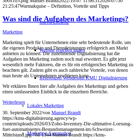
300x105.png
Manuel Brandt
2022-10-07 11:06:31
2026-07-30
21:25:47
Warmakquise – Definition, Vorteile und Tipps
Was sind die Aufgaben des Marketings?
Internetpräsenz
Marketing
Marketing spielt für Unternehmen eine sehr bedeutende Rolle, um
die eigenen Produkte und Dienstleistungen erfolgreich am Markt
Website erstellen lassen
anbieten zu können. Die zunehmende Digitalisierung hat die
Aufgaben im Marketing zudem noch mal erweitert. Es gibt jetzt
wesentlich mehr Faktoren, die es für ein erfolgreiches Marketing zu
beachten gilt. Zudem gibt es auch zahlreiche Vorteile, von denen
man heute als Unternehmen profitieren kann.
Referenzen Webdesign KMU Digitalisierung
Wir erklären Ihnen hier alle Aufgaben des Marketings und geben
einen umfassenden Einblick in die einzelnen Bereiche.
Weiterlesen
Lokales Marketing
30. September 2022
/
von
Manuel Brandt
https://kmu-digitalisierung.agency/wp-
content/uploads/2026/03/Zoho-Inventory-Die-ultimative-Loesung-
fuer-automatisiertes-Bestandsmanagement-im-Schweizer-
Marketing Automation
Mittelstand.jpg
768
1344
Manuel Brandt
https://kmu-