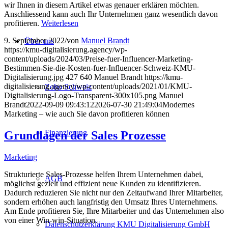
wir Ihnen in diesem Artikel etwas genauer erklären möchten.
Anschliessend kann auch Ihr Unternehmen ganz wesentlich davon
profitieren.
Weiterlesen
9. September 2022
/
von
Manuel Brandt
Über uns
https://kmu-digitalisierung.agency/wp-
content/uploads/2024/03/Preise-fuer-Influencer-Marketing-
Bestimmen-Sie-die-Kosten-fuer-Influencer-Schweiz-KMU-
Digitalisierung.jpg
427
640
Manuel Brandt
https://kmu-
digitalisierung.agency/wp-content/uploads/2021/01/KMU-
Zoho Schweiz
Digitalisierung-Logo-Transparent-300x105.png
Manuel
Brandt
2022-09-09 09:43:12
2026-07-30 21:49:04
Modernes
Marketing – wie auch Sie davon profitieren können
Finanzierung
Grundlagen der Sales Prozesse
Marketing
Strukturierte Sales-Prozesse helfen Ihrem Unternehmen dabei,
AGB
möglichst gezielt und effizient neue Kunden zu identifizieren.
Dadurch reduzieren Sie nicht nur den Zeitaufwand Ihrer Mitarbeiter,
sondern erhöhen auch langfristig den Umsatz Ihres Unternehmens.
Am Ende profitieren Sie, Ihre Mitarbeiter und das Unternehmen also
von einer Win-win-Situation.
Datenschutzerklärung KMU Digitalisierung GmbH