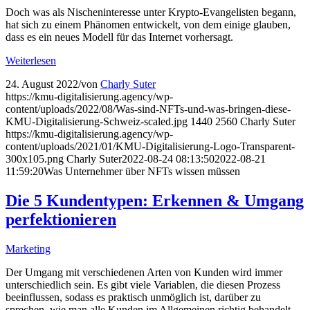
Doch was als Nischeninteresse unter Krypto-Evangelisten begann,
hat sich zu einem Phänomen entwickelt, von dem einige glauben,
dass es ein neues Modell für das Internet vorhersagt.
Weiterlesen
24. August 2022
/
von
Charly Suter
https://kmu-digitalisierung.agency/wp-
content/uploads/2022/08/Was-sind-NFTs-und-was-bringen-diese-
KMU-Digitalisierung-Schweiz-scaled.jpg
1440
2560
Charly Suter
https://kmu-digitalisierung.agency/wp-
content/uploads/2021/01/KMU-Digitalisierung-Logo-Transparent-
300x105.png
Charly Suter
2022-08-24 08:13:50
2022-08-21
11:59:20
Was Unternehmer über NFTs wissen müssen
Die 5 Kundentypen: Erkennen & Umgang
perfektionieren
Marketing
Der Umgang mit verschiedenen Arten von Kunden wird immer
unterschiedlich sein. Es gibt viele Variablen, die diesen Prozess
beeinflussen, sodass es praktisch unmöglich ist, darüber zu
sprechen, wie man alle Kunden im Allgemeinen richtig behandelt.