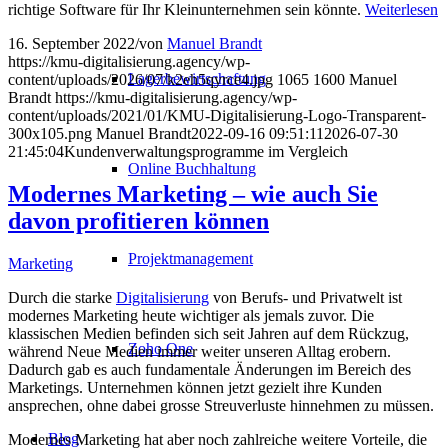
richtige Software für Ihr Kleinunternehmen sein könnte.
Weiterlesen
16. September 2022
/
von
Manuel Brandt
https://kmu-digitalisierung.agency/wp-
Lagerbewirtschaftung
content/uploads/2026/07/k2eh5qyrce4.jpg
1065
1600
Manuel
Brandt
https://kmu-digitalisierung.agency/wp-
content/uploads/2021/01/KMU-Digitalisierung-Logo-Transparent-
300x105.png
Manuel Brandt
2022-09-16 09:51:11
2026-07-30
21:45:04
Kundenverwaltungsprogramme im Vergleich
Online Buchhaltung
Modernes Marketing – wie auch Sie
davon profitieren können
Projektmanagement
Marketing
Durch die starke
Digitalisierung
von Berufs- und Privatwelt ist
modernes Marketing heute wichtiger als jemals zuvor. Die
klassischen Medien befinden sich seit Jahren auf dem Rückzug,
Zoho One
während Neue Medien immer weiter unseren Alltag erobern.
Dadurch gab es auch fundamentale Änderungen im Bereich des
Marketings. Unternehmen können jetzt gezielt ihre Kunden
ansprechen, ohne dabei grosse Streuverluste hinnehmen zu müssen.
Blog
Modernes Marketing hat aber noch zahlreiche weitere Vorteile, die