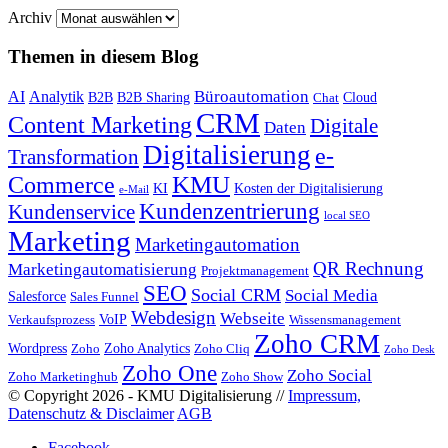
Archiv
Themen in diesem Blog
Büroautomation
AI
Analytik
B2B
B2B Sharing
Cloud
Chat
CRM
Content Marketing
Digitale
Daten
Digitalisierung
e-
Transformation
KMU
Commerce
KI
Kosten der Digitalisierung
e-Mail
Kundenzentrierung
Kundenservice
local SEO
Marketing
Marketingautomation
QR Rechnung
Marketingautomatisierung
Projektmanagement
SEO
Social CRM
Social Media
Salesforce
Sales Funnel
Webdesign
Webseite
VoIP
Verkaufsprozess
Wissensmanagement
Zoho CRM
Wordpress
Zoho Analytics
Zoho
Zoho Cliq
Zoho Desk
Zoho One
Zoho Social
Zoho Marketinghub
Zoho Show
© Copyright 2026 - KMU Digitalisierung //
Impressum,
Datenschutz & Disclaimer
AGB
Facebook