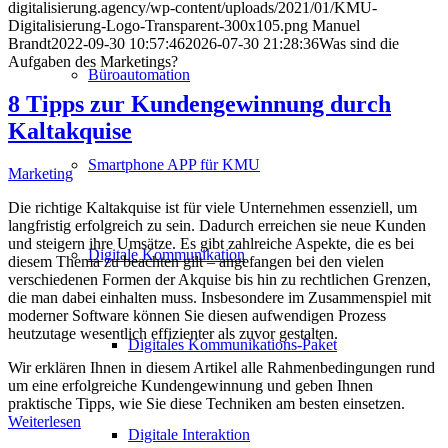
digitalisierung.agency/wp-content/uploads/2021/01/KMU-
Digitalisierung-Logo-Transparent-300x105.png
Manuel
Brandt
2022-09-30 10:57:46
2026-07-30 21:28:36
Was sind die
Aufgaben des Marketings?
Büroautomation
8 Tipps zur Kundengewinnung durch
Kaltakquise
Smartphone APP für KMU
Marketing
Die richtige Kaltakquise ist für viele Unternehmen essenziell, um
langfristig erfolgreich zu sein. Dadurch erreichen sie neue Kunden
und steigern ihre Umsätze. Es gibt zahlreiche Aspekte, die es bei
Digitale Kommunikation
diesem Thema zu beachten gilt – angefangen bei den vielen
verschiedenen Formen der Akquise bis hin zu rechtlichen Grenzen,
die man dabei einhalten muss. Insbesondere im Zusammenspiel mit
moderner Software können Sie diesen aufwendigen Prozess
heutzutage wesentlich effizienter als zuvor gestalten.
Digitales Kommunikations-Paket
Wir erklären Ihnen in diesem Artikel alle Rahmenbedingungen rund
um eine erfolgreiche Kundengewinnung und geben Ihnen
praktische Tipps, wie Sie diese Techniken am besten einsetzen.
Weiterlesen
Digitale Interaktion