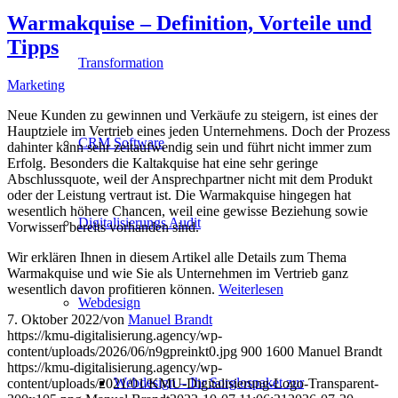
Warmakquise – Definition, Vorteile und
Tipps
Transformation
Marketing
Neue Kunden zu gewinnen und Verkäufe zu steigern, ist eines der
Hauptziele im Vertrieb eines jeden Unternehmens. Doch der Prozess
CRM Software
dahinter kann sehr zeitaufwendig sein und führt nicht immer zum
Erfolg. Besonders die Kaltakquise hat eine sehr geringe
Abschlussquote, weil der Ansprechpartner nicht mit dem Produkt
oder der Leistung vertraut ist. Die Warmakquise hingegen hat
wesentlich höhere Chancen, weil eine gewisse Beziehung sowie
Digitalisierungs Audit
Vorwissen bereits vorhanden sind.
Wir erklären Ihnen in diesem Artikel alle Details zum Thema
Warmakquise und wie Sie als Unternehmen im Vertrieb ganz
wesentlich davon profitieren können.
Weiterlesen
Webdesign
7. Oktober 2022
/
von
Manuel Brandt
https://kmu-digitalisierung.agency/wp-
content/uploads/2026/06/n9gpreinkt0.jpg
900
1600
Manuel Brandt
https://kmu-digitalisierung.agency/wp-
Webdesign – Ihr Sorglospaket zur
content/uploads/2021/01/KMU-Digitalisierung-Logo-Transparent-