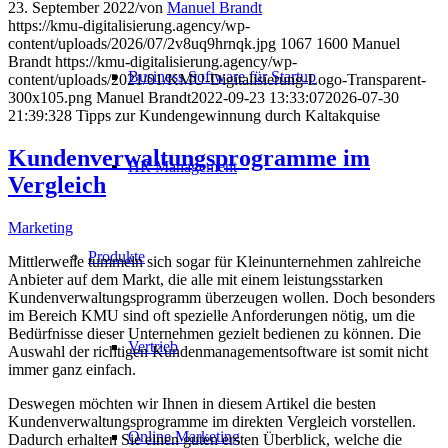
23. September 2022
/
von
Manuel Brandt
https://kmu-digitalisierung.agency/wp-
content/uploads/2026/07/2v8uq9hrnqk.jpg
1067
1600
Manuel
Brandt
https://kmu-digitalisierung.agency/wp-
Business Software für Startup
content/uploads/2021/01/KMU-Digitalisierung-Logo-Transparent-
300x105.png
Manuel Brandt
2022-09-23 13:33:07
2026-07-30
21:39:32
8 Tipps zur Kundengewinnung durch Kaltakquise
Kundenverwaltungsprogramme im
HR Management
Vergleich
Marketing
Produkte
Mittlerweile tummeln sich sogar für Kleinunternehmen zahlreiche
Anbieter auf dem Markt, die alle mit einem leistungsstarken
Kundenverwaltungsprogramm überzeugen wollen. Doch besonders
im Bereich KMU sind oft spezielle Anforderungen nötig, um die
Bedürfnisse dieser Unternehmen gezielt bedienen zu können. Die
Vertrieb
Auswahl der richtigen Kundenmanagementsoftware ist somit nicht
immer ganz einfach.
Deswegen möchten wir Ihnen in diesem Artikel die besten
Kundenverwaltungsprogramme im direkten Vergleich vorstellen.
Online Marketing
Dadurch erhalten Sie einen guten ersten Überblick, welche die