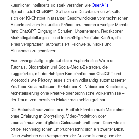
künstlicher Intelligenz so stark verändert wie
OpenAI’
s
Sprachmodell
ChatGPT
. Seit seinem Durchbruch entwickelte
sich der KI-Chatbot in rasanter Geschwindigkeit vom technischen
Experiment zum kulturellen Phänomen. Innerhalb weniger Monate
fand ChatGPT Eingang in Schulen, Unternehmen, Redaktionen,
Marketingabteilungen – und in unzählige YouTube-Kanäle, die
eines versprachen: automatisiert Reichweite, Klicks und
Einnahmen zu generieren.
Fast zwangsläufig folgte auf diese Euphorie eine Welle an
Tutorials, Blogartikeln und Social-Media-Beiträgen, die
suggerierten, mit der richtigen Kombination aus ChatGPT und
Videotools wie
Pictory
lasse sich ein vollständig automatisierter
YouTube-Kanal aufbauen. Skripte per KI, Videos per Knopfdruck,
Monetarisierung ohne kreative oder technische Vorkenntnisse –
der Traum vom passiven Einkommen schien greifbar.
Die Botschaft war verlockend: Endlich könnten auch Menschen
ohne Erfahrung in Storytelling, Video-Produktion oder
Journalismus vom digitalen Goldrausch profitieren. Doch wie so
oft bei technologischen Umbrüchen lohnt sich ein zweiter Blick.
Denn zwischen den Versprechen der Automatisierung und der