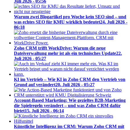
Juli 2026 - 05:56
Warum zwei Blogartikel pro Woche kein SEO sind – und
was echtes SEO für KMU wirklich bedeutet
24. Juli 2026 -
06:18
Zoho CRM trifft WorkDrive: Warum die neue
Dateiverwaltung mehr ist als ein technisches Update
22.
Juli 2026 - 05:27
KI im Vertrieb – Wie KI in Zoho CRM den Vertrieb von
Grund auf verändert
20. Juli 2026 - 05:27
Account-Based Marketing: Wie gezieltes B2B-Marketing
die Spielregeln verändert – und was Zoho CRM dafür
bietet
15. Juli 2026 - 06:14
Künstliche Intelligenz im CRM: Warum Zoho CRM mit