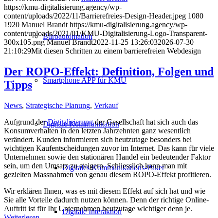
https://kmu-digitalisierung.agency/wp-
content/uploads/2022/11/Barrierefreies-Design-Header.jpeg
1080
1920
Manuel Brandt
https://kmu-digitalisierung.agency/wp-
content/uploads/2021/01/KMU-Digitalisierung-Logo-Transparent-
Büroautomation
300x105.png
Manuel Brandt
2022-11-25 13:26:03
2026-07-30
21:10:29
Mit diesen Schritten zu einem barrierefreien Webdesign
Der ROPO-Effekt: Definition, Folgen und
Smartphone APP für KMU
Tipps
News
,
Strategische Planung
,
Verkauf
Aufgrund der
Digitalisierung
der Gesellschaft hat sich auch das
Digitale Kommunikation
Konsumverhalten in den letzten Jahrzehnten ganz wesentlich
verändert. Kunden informieren sich heutzutage besonders bei
wichtigen Kaufentscheidungen zuvor im Internet. Das kann für viele
Unternehmen sowie den stationären Handel ein bedeutender Faktor
sein, um den Umsatz zu steigern. Schliesslich kann man mit
Digitales Kommunikations-Paket
gezielten Massnahmen von genau diesem ROPO-Effekt profitieren.
Wir erklären Ihnen, was es mit diesem Effekt auf sich hat und wie
Sie alle Vorteile dadurch nutzen können. Denn der richtige Online-
Auftritt ist für Ihr Unternehmen heutzutage wichtiger denn je.
Digitale Interaktion
Weiterlesen