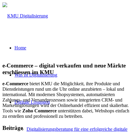
Home
e-Commerce – digital verkaufen und neue Märkte
erschliessen im KMU
Was ist Digitalisierung
e-Commerce
bietet KMU die Möglichkeit, ihre Produkte und
Dienstleistungen rund um die Uhr online anzubieten – lokal und
international. Mit modernen Shopsystemen, automatisierten
Zahlungs- und Versandprozessen sowie integrierten CRM- und
Digitale Lösungen
Marketinglösungen wird der Onlinehandel effizient und skalierbar.
Tools wie
Zoho Commerce
unterstützen dabei, Webshops einfach
zu erstellen und professionell zu betreiben.
Beiträge
Digitalisierungsberatung für eine erfolgreiche digitale