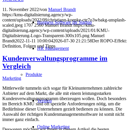
11. November 2022
/
von
Manuel Brandt
https://kmu-digitalisierung.agency/wp-
content/uploads/2022/09/christiann-koepke-cte7o3wbakg-unsplash-
Business Software für Startup
scaled.jpeg
1707
2560
Manuel Brandt
https://kmu-
digitalisierung.agency/wp-content/uploads/2021/01/KMU-
Digitalisierung-Logo-Transparent-300x105.png
Manuel
Brandt
2022-11-11 10:00:04
2026-07-30 21:21:58
Der ROPO-Effekt:
Definition, Folgen und Tipps
HR Management
Kundenverwaltungsprogramme im
Vergleich
Produkte
Marketing
Mittlerweile tummeln sich sogar für Kleinunternehmen zahlreiche
Anbieter auf dem Markt, die alle mit einem leistungsstarken
Kundenverwaltungsprogramm überzeugen wollen. Doch besonders
Vertrieb
im Bereich KMU sind oft spezielle Anforderungen nötig, um die
Bedürfnisse dieser Unternehmen gezielt bedienen zu können. Die
Auswahl der richtigen Kundenmanagementsoftware ist somit nicht
immer ganz einfach.
Online Marketing
Deswegen möchten wir Ihnen in diesem Artikel die besten