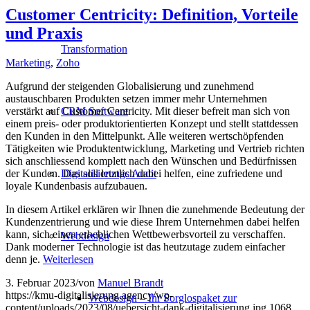
Customer Centricity: Definition, Vorteile
und Praxis
Transformation
Marketing
,
Zoho
Aufgrund der steigenden Globalisierung und zunehmend
austauschbaren Produkten setzen immer mehr Unternehmen
verstärkt auf Customer Centricity. Mit dieser befreit man sich von
CRM Software
einem preis- oder produktorientierten Konzept und stellt stattdessen
den Kunden in den Mittelpunkt. Alle weiteren wertschöpfenden
Tätigkeiten wie Produktentwicklung, Marketing und Vertrieb richten
sich anschliessend komplett nach den Wünschen und Bedürfnissen
der Kunden. Das soll letztlich dabei helfen, eine zufriedene und
Digitalisierungs Audit
loyale Kundenbasis aufzubauen.
In diesem Artikel erklären wir Ihnen die zunehmende Bedeutung der
Kundenzentrierung und wie diese Ihrem Unternehmen dabei helfen
kann, sich einen erheblichen Wettbewerbsvorteil zu verschaffen.
Webdesign
Dank moderner Technologie ist das heutzutage zudem einfacher
denn je.
Weiterlesen
3. Februar 2023
/
von
Manuel Brandt
https://kmu-digitalisierung.agency/wp-
Webdesign – Ihr Sorglospaket zur
content/uploads/2023/08/uebersicht-dank-digitalisierung.jpg
1068