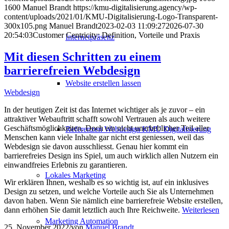
1600
Manuel Brandt
https://kmu-digitalisierung.agency/wp-
content/uploads/2021/01/KMU-Digitalisierung-Logo-Transparent-
300x105.png
Manuel Brandt
2023-02-03 11:09:27
2026-07-30
20:54:03
Customer Centricity: Definition, Vorteile und Praxis
Internetpräsenz
Mit diesen Schritten zu einem
barrierefreien Webdesign
Website erstellen lassen
Webdesign
In der heutigen Zeit ist das Internet wichtiger als je zuvor – ein
attraktiver Webauftritt schafft sowohl Vertrauen als auch weitere
Geschäftsmöglichkeiten. Doch ein nicht unerheblicher Teil aller
Referenzen Webdesign KMU Digitalisierung
Menschen kann viele Inhalte gar nicht erst geniessen, weil das
Webdesign sie davon ausschliesst. Genau hier kommt ein
barrierefreies Design ins Spiel, um auch wirklich allen Nutzern ein
einwandfreies Erlebnis zu garantieren.
Lokales Marketing
Wir erklären Ihnen, weshalb es so wichtig ist, auf ein inklusives
Design zu setzen, und welche Vorteile auch Sie als Unternehmen
davon haben. Wenn Sie nämlich eine barrierefreie Website erstellen,
dann erhöhen Sie damit letztlich auch Ihre Reichweite.
Weiterlesen
Marketing Automation
25. November 2022
/
von
Manuel Brandt