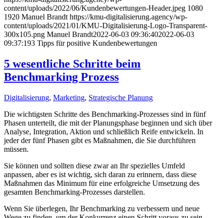
content/uploads/2022/06/Kundenbewertungen-Header.jpeg
1080
1920
Manuel Brandt
https://kmu-digitalisierung.agency/wp-
content/uploads/2021/01/KMU-Digitalisierung-Logo-Transparent-
300x105.png
Manuel Brandt
2022-06-03 09:36:40
2022-06-03
09:37:19
3 Tipps für positive Kundenbewertungen
5 wesentliche Schritte beim
Benchmarking Prozess
Digitalisierung
,
Marketing
,
Strategische Planung
Die wichtigsten Schritte des Benchmarking-Prozesses sind in fünf
Phasen unterteilt, die mit der Planungsphase beginnen und sich über
Analyse, Integration, Aktion und schließlich Reife entwickeln. In
jeder der fünf Phasen gibt es Maßnahmen, die Sie durchführen
müssen.
Sie können und sollten diese zwar an Ihr spezielles Umfeld
anpassen, aber es ist wichtig, sich daran zu erinnern, dass diese
Maßnahmen das Minimum für eine erfolgreiche Umsetzung des
gesamten Benchmarking-Prozesses darstellen.
Wenn Sie überlegen, Ihr Benchmarking zu verbessern und neue
Wege zu finden, um der Konkurrenz einen Schritt voraus zu sein,