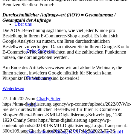
Benutzen Sie diese Formel:
Durchschnittlicher Auftragswert (AOV) = Gesamtumsatz /
Gesamtzahl der Aufträge
Über uns
Die AOV-Berechnung sagt Ihnen, wie viel jeder Kunde pro
Bestellung in Ihrem E-Commerce-Shop ausgibt. Es lohnt sich,
Google Analytics zu nutzen, um Ihren durchschnittlichen
Bestellwert zu verfolgen. Dazu müssen Sie in Ihrem Google-Konto
Zoho Schweiz
E-Commerce-Tracking einrichten und die zahlreichen Funktionen
nutzen, die dort angeboten werden.
Am Ende des Artikels verweisen wir auf aktuelle Webinare, die
Ihnen zeigen, inwiefern Google nützlich für Sie sein kann.
Finanzierung
Pluspunkt: Die Webinare sind kostenlos!
Weiterlesen
27. Juli 2022
/
von
Charly Suter
https://kmu-digitalisierung.agency/wp-content/uploads/2022/07/Wie-
AGB
Sie-den-durchschnittlichen-Bestellwert-für-Ihren-E-Commerce-
Shop-erhöhen-können-KMU-Digitalisierung-Schweiz.jpg
1280
1920
Charly Suter
https://kmu-digitalisierung.agency/wp-
content/uploads/2021/01/KMU-Digitalisierung-Logo-Transparent-
300x105.png
Charly Suter
2022-07-27 07:43:58
2022-07-26
Datenschutzerklärung KMU Digitalisierung GmbH