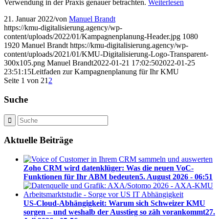
Verwendung in der Praxis genauer betrachten.
Weiterlesen
21. Januar 2022
/
von
Manuel Brandt
https://kmu-digitalisierung.agency/wp-
content/uploads/2022/01/Kampagnenplanung-Header.jpg
1080
1920
Manuel Brandt
https://kmu-digitalisierung.agency/wp-
content/uploads/2021/01/KMU-Digitalisierung-Logo-Transparent-
300x105.png
Manuel Brandt
2022-01-21 17:02:50
2022-01-25
23:51:15
Leitfaden zur Kampagnenplanung für Ihr KMU
Seite 1 von 2
1
2
Suche
Aktuelle Beiträge
Zoho CRM wird datenklüger: Was die neuen VoC-
Funktionen für Ihr ABM bedeuten
5. August 2026 - 06:51
US-Cloud-Abhängigkeit: Warum sich Schweizer KMU
sorgen – und weshalb der Ausstieg so zäh vorankommt
27.