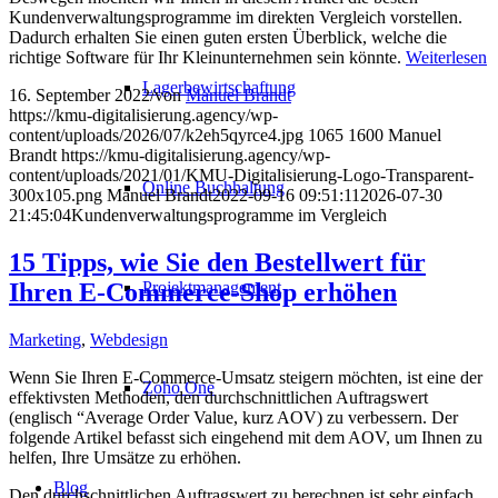
Kundenverwaltungsprogramme im direkten Vergleich vorstellen.
Dadurch erhalten Sie einen guten ersten Überblick, welche die
richtige Software für Ihr Kleinunternehmen sein könnte.
Weiterlesen
Lagerbewirtschaftung
16. September 2022
/
von
Manuel Brandt
https://kmu-digitalisierung.agency/wp-
content/uploads/2026/07/k2eh5qyrce4.jpg
1065
1600
Manuel
Brandt
https://kmu-digitalisierung.agency/wp-
content/uploads/2021/01/KMU-Digitalisierung-Logo-Transparent-
Online Buchhaltung
300x105.png
Manuel Brandt
2022-09-16 09:51:11
2026-07-30
21:45:04
Kundenverwaltungsprogramme im Vergleich
15 Tipps, wie Sie den Bestellwert für
Projektmanagement
Ihren E-Commerce-Shop erhöhen
Marketing
,
Webdesign
Wenn Sie Ihren E-Commerce-Umsatz steigern möchten, ist eine der
Zoho One
effektivsten Methoden, den durchschnittlichen Auftragswert
(englisch “Average Order Value, kurz AOV) zu verbessern. Der
folgende Artikel befasst sich eingehend mit dem AOV, um Ihnen zu
helfen, Ihre Umsätze zu erhöhen.
Blog
Den durchschnittlichen Auftragswert zu berechnen ist sehr einfach.