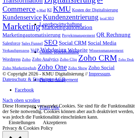
Transformation
KMU
Commerce
KI
Kosten der Digitalisierung
e-Mail
Kundenzentrierung
Kundenservice
local SEO
Marketing
Lagerbewirtschaftung
Marketingautomation
QR Rechnung
Marketingautomatisierung
Projektmanagement
SEO
Social CRM
Social Media
Salesforce
Sales Funnel
Webdesign
Webseite
VoIP
Verkaufsprozess
Wissensmanagement
Online Buchhaltung
Zoho CRM
Wordpress
Zoho Analytics
Zoho
Zoho Cliq
Zoho Desk
Zoho One
Zoho Social
Zoho Marketinghub
Zoho Show
© Copyright 2026 - KMU Digitalisierung //
Impressum,
Datenschutz & Disclaimer
AGB
Projektmanagement
Facebook
Nach oben scrollen
Diese Homepage verwendet Cookies. Sie sind für die Funktionalität
Zoho One
der Seite notwendig. Cookies können aber auch deaktiviert werden,
was jedoch die Funktionalität einschränken kann.
Einstellungen
Akzeptieren
Privacy & Cookies Policy
Blog