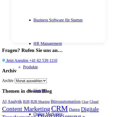
Business Software für Startup
HR Management
Fragen? Rufen Sie uns an…
Jetzt Anrufen +41 62 539 1110
Produkte
Archiv
Archiv
Themen in diesem Blog
Vertrieb
Büroautomation
AI
Analytik
B2B
B2B Sharing
Cloud
Chat
CRM
Content Marketing
Digitale
Daten
Online Marketing
Digitalisierung
e-