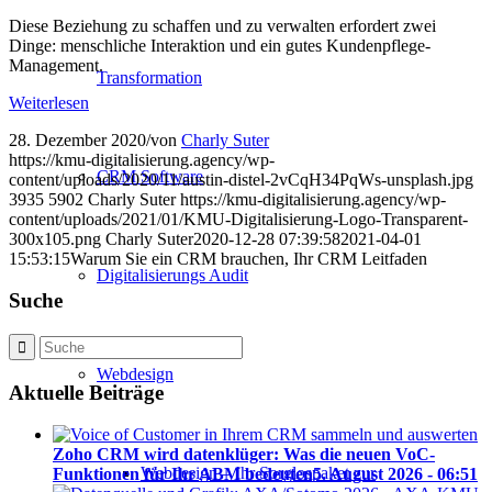
Diese Beziehung zu schaffen und zu verwalten erfordert zwei
Dinge: menschliche Interaktion und ein gutes Kundenpflege-
Management.
Transformation
Weiterlesen
28. Dezember 2020
/
von
Charly Suter
https://kmu-digitalisierung.agency/wp-
CRM Software
content/uploads/2020/11/austin-distel-2vCqH34PqWs-unsplash.jpg
3935
5902
Charly Suter
https://kmu-digitalisierung.agency/wp-
content/uploads/2021/01/KMU-Digitalisierung-Logo-Transparent-
300x105.png
Charly Suter
2020-12-28 07:39:58
2021-04-01
15:53:15
Warum Sie ein CRM brauchen, Ihr CRM Leitfaden
Digitalisierungs Audit
Suche
Webdesign
Aktuelle Beiträge
Zoho CRM wird datenklüger: Was die neuen VoC-
Webdesign – Ihr Sorglospaket zur
Funktionen für Ihr ABM bedeuten
5. August 2026 - 06:51