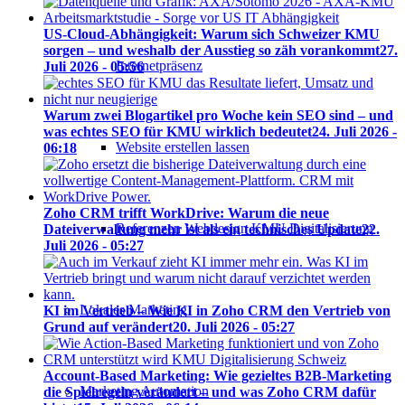
US-Cloud-Abhängigkeit: Warum sich Schweizer KMU
sorgen – und weshalb der Ausstieg so zäh vorankommt
27.
Internetpräsenz
Juli 2026 - 05:56
Warum zwei Blogartikel pro Woche kein SEO sind – und
was echtes SEO für KMU wirklich bedeutet
24. Juli 2026 -
Website erstellen lassen
06:18
Zoho CRM trifft WorkDrive: Warum die neue
Referenzen Webdesign KMU Digitalisierung
Dateiverwaltung mehr ist als ein technisches Update
22.
Juli 2026 - 05:27
Lokales Marketing
KI im Vertrieb – Wie KI in Zoho CRM den Vertrieb von
Grund auf verändert
20. Juli 2026 - 05:27
Account-Based Marketing: Wie gezieltes B2B-Marketing
Marketing Automation
die Spielregeln verändert – und was Zoho CRM dafür