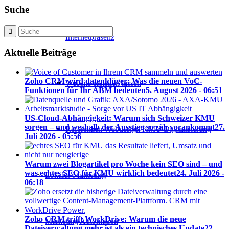
Suche
Internetpräsenz
Aktuelle Beiträge
Zoho CRM wird datenklüger: Was die neuen VoC-
Website erstellen lassen
Funktionen für Ihr ABM bedeuten
5. August 2026 - 06:51
US-Cloud-Abhängigkeit: Warum sich Schweizer KMU
sorgen – und weshalb der Ausstieg so zäh vorankommt
27.
Referenzen Webdesign KMU Digitalisierung
Juli 2026 - 05:56
Warum zwei Blogartikel pro Woche kein SEO sind – und
was echtes SEO für KMU wirklich bedeutet
24. Juli 2026 -
Lokales Marketing
06:18
Zoho CRM trifft WorkDrive: Warum die neue
Marketing Automation
Dateiverwaltung mehr ist als ein technisches Update
22.