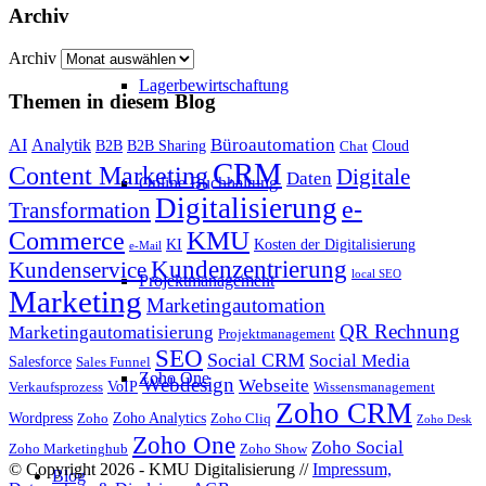
Archiv
Archiv
Lagerbewirtschaftung
Themen in diesem Blog
Büroautomation
AI
Analytik
B2B
B2B Sharing
Cloud
Chat
CRM
Content Marketing
Digitale
Daten
Online Buchhaltung
Digitalisierung
e-
Transformation
KMU
Commerce
KI
Kosten der Digitalisierung
e-Mail
Kundenzentrierung
Kundenservice
local SEO
Projektmanagement
Marketing
Marketingautomation
QR Rechnung
Marketingautomatisierung
Projektmanagement
SEO
Social CRM
Social Media
Salesforce
Sales Funnel
Zoho One
Webdesign
Webseite
VoIP
Verkaufsprozess
Wissensmanagement
Zoho CRM
Wordpress
Zoho Analytics
Zoho
Zoho Cliq
Zoho Desk
Zoho One
Zoho Social
Zoho Marketinghub
Zoho Show
© Copyright 2026 - KMU Digitalisierung //
Impressum,
Blog