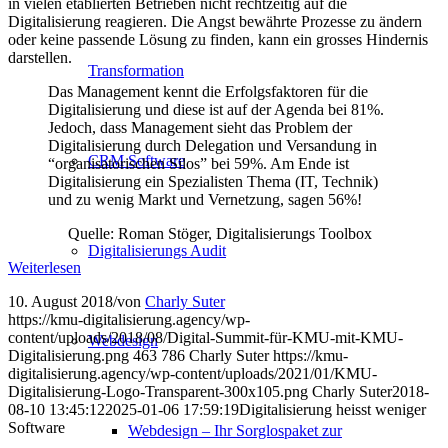
in vielen etablierten Betrieben nicht rechtzeitig auf die
Digitalisierung reagieren. Die Angst bewährte Prozesse zu ändern
oder keine passende Lösung zu finden, kann ein grosses Hindernis
darstellen.
Transformation
Das Management kennt die Erfolgsfaktoren für die
Digitalisierung und diese ist auf der Agenda bei 81%.
Jedoch, dass Management sieht das Problem der
Digitalisierung durch Delegation und Versandung in
CRM Software
“organisatorischen Silos” bei 59%. Am Ende ist
Digitalisierung ein Spezialisten Thema (IT, Technik)
und zu wenig Markt und Vernetzung, sagen 56%!
Quelle: Roman Stöger, Digitalisierungs Toolbox
Digitalisierungs Audit
Weiterlesen
10. August 2018
/
von
Charly Suter
https://kmu-digitalisierung.agency/wp-
content/uploads/2018/08/Digital-Summit-für-KMU-mit-KMU-
Webdesign
Digitalisierung.png
463
786
Charly Suter
https://kmu-
digitalisierung.agency/wp-content/uploads/2021/01/KMU-
Digitalisierung-Logo-Transparent-300x105.png
Charly Suter
2018-
08-10 13:45:12
2025-01-06 17:59:19
Digitalisierung heisst weniger
Software
Webdesign – Ihr Sorglospaket zur