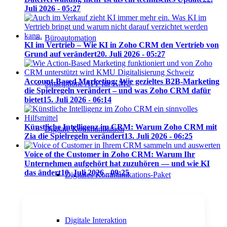
Juli 2026 - 05:27
Büroautomation
KI im Vertrieb – Wie KI in Zoho CRM den Vertrieb von
Grund auf verändert
20. Juli 2026 - 05:27
Account-Based Marketing: Wie gezieltes B2B-Marketing
Smartphone APP für KMU
die Spielregeln verändert – und was Zoho CRM dafür
bietet
15. Juli 2026 - 06:14
Künstliche Intelligenz im CRM: Warum Zoho CRM mit
Digitale Kommunikation
Zia die Spielregeln verändert
13. Juli 2026 - 06:25
Voice of the Customer in Zoho CRM: Warum Ihr
Unternehmen aufgehört hat zuzuhören — und wie KI
das ändert
10. Juli 2026 - 09:25
Digitales Kommunikations-Paket
Digitale Interaktion