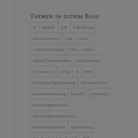
Themen in diesem Blog
AI
Analytik
B2B
B2B Sharing
Büroautomation
Chat
Cloud
Content Marketing
CRM
Daten
Digitale Transformation
Digitalisierung
e-Commerce
e-Mail
KI
KMU
Kosten der Digitalisierung
Kundenservice
Kundenzentrierung
local SEO
Marketing
Marketingautomation
Marketingautomatisierung
Projektmanagement
QR Rechnung