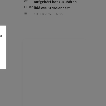
aufgehört hat zuzuhören —
und wie KI das ändert
10. Juli 2026 - 09:25
er
s