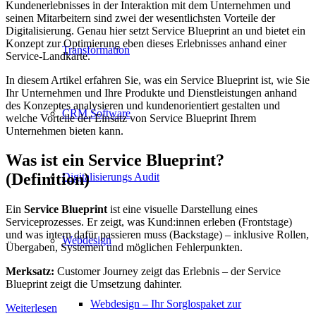
Kundenerlebnisses in der Interaktion mit dem Unternehmen und
seinen Mitarbeitern sind zwei der wesentlichsten Vorteile der
Digitalisierung. Genau hier setzt Service Blueprint an und bietet ein
Konzept zur Optimierung eben dieses Erlebnisses anhand einer
Transformation
Service-Landkarte.
In diesem Artikel erfahren Sie, was ein Service Blueprint ist, wie Sie
Ihr Unternehmen und Ihre Produkte und Dienstleistungen anhand
des Konzeptes analysieren und kundenorientiert gestalten und
CRM Software
welche Vorteile der Einsatz von Service Blueprint Ihrem
Unternehmen bieten kann.
Was ist ein Service Blueprint?
(Definition)
Digitalisierungs Audit
Ein
Service Blueprint
ist eine visuelle Darstellung eines
Serviceprozesses. Er zeigt, was Kund:innen erleben (Frontstage)
und was intern dafür passieren muss (Backstage) – inklusive Rollen,
Webdesign
Übergaben, Systemen und möglichen Fehlerpunkten.
Merksatz:
Customer Journey zeigt das Erlebnis – der Service
Blueprint zeigt die Umsetzung dahinter.
Webdesign – Ihr Sorglospaket zur
Weiterlesen