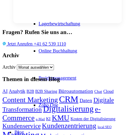
Lagerbewirtschaftung
Fragen? Rufen Sie uns an…
Jetzt Anrufen +41 62 539 1110
Online Buchhaltung
Archiv
Archiv
Projektmanagement
Themen in diesem Blog
Büroautomation
AI
Analytik
B2B
B2B Sharing
Cloud
Chat
CRM
Content Marketing
Digitale
Daten
Zoho One
Digitalisierung
e-
Transformation
KMU
Commerce
KI
Kosten der Digitalisierung
e-Mail
Kundenzentrierung
Kundenservice
local SEO
Blog
Marketing