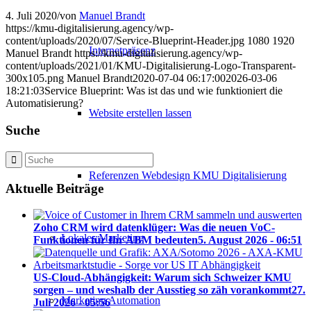
4. Juli 2020
/
von
Manuel Brandt
https://kmu-digitalisierung.agency/wp-
content/uploads/2020/07/Service-Blueprint-Header.jpg
1080
1920
Internetpräsenz
Manuel Brandt
https://kmu-digitalisierung.agency/wp-
content/uploads/2021/01/KMU-Digitalisierung-Logo-Transparent-
300x105.png
Manuel Brandt
2020-07-04 06:17:00
2026-03-06
18:21:03
Service Blueprint: Was ist das und wie funktioniert die
Automatisierung?
Website erstellen lassen
Suche
Referenzen Webdesign KMU Digitalisierung
Aktuelle Beiträge
Zoho CRM wird datenklüger: Was die neuen VoC-
Lokales Marketing
Funktionen für Ihr ABM bedeuten
5. August 2026 - 06:51
US-Cloud-Abhängigkeit: Warum sich Schweizer KMU
sorgen – und weshalb der Ausstieg so zäh vorankommt
27.
Marketing Automation
Juli 2026 - 05:56