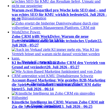
Warum zwei Blogartikel pro Woche kein SEO sind – und
was echtes SEO für KMU wirklich bedeutet
24. Juli 2026 -
Büroautomation
06:18
Zoho CRM trifft WorkDrive: Warum die neue
Smartphone APP für KMU
Dateiverwaltung mehr ist als ein technisches Update
22.
Juli 2026 - 05:27
Digitale Kommunikation
KI im Vertrieb – Wie KI in Zoho CRM den Vertrieb von
Grund auf verändert
20. Juli 2026 - 05:27
Account-Based Marketing: Wie gezieltes B2B-Marketing
Digitales Kommunikations-Paket
die Spielregeln verändert – und was Zoho CRM dafür
bietet
15. Juli 2026 - 06:14
Künstliche Intelligenz im CRM: Warum Zoho CRM mit
Digitale Interaktion
Zia die Spielregeln verändert
13. Juli 2026 - 06:25