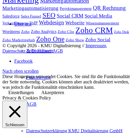
Marketingautomation
QR Rechnung
Marketingautomatisierung
Projektmanagement
SEO
Social CRM
Social Media
Salesforce
Sales Funnel
Webdesign
Webseite
VoIP
Verkaufsprozess
Wissensmanagement
Über uns
Zoho CRM
Wordpress
Zoho Analytics
Zoho
Zoho Cliq
Zoho Desk
Zoho One
Zoho Social
Zoho Marketinghub
Zoho Show
© Copyright 2026 - KMU Digitalisierung //
Impressum,
Zoho Schweiz
Datenschutz & Disclaimer
AGB
Facebook
Nach oben scrollen
Diese Homepage verwendet Cookies. Sie sind für die Funktionalität
Finanzierung
der Seite notwendig. Cookies können aber auch deaktiviert werden,
was jedoch die Funktionalität einschränken kann.
Einstellungen
Akzeptieren
Privacy & Cookies Policy
AGB
Schliessen
Datenschutzerklärung KMU Digitalisierung GmbH