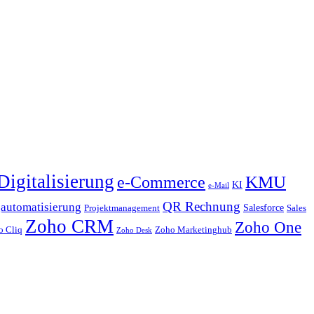
Digitalisierung
KMU
e-Commerce
KI
e-Mail
QR Rechnung
automatisierung
Salesforce
Projektmanagement
Sales
Zoho CRM
Zoho One
o Cliq
Zoho Marketinghub
Zoho Desk