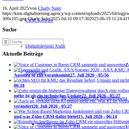
16. April 2025
/
von
Charly Suter
https://kmu-digitalisierung.agency/wp-content/uploads/2025/04/iogj
300x105.png
Charly Suter
2025-04-16 09:17:30
2025-06-19 11:24:41
CRM Software
Suche
Digitalisierungs Audit
Aktuelle Beiträge
Z
Webdesign
Ausstieg so zäh vorankommt
27. Juli 2026 - 05:56
06:18
mehr ist als ein technisches Update
22. Juli 2026 - 05:27
Webdesign – Ihr Sorglospaket zur Internetpräsenz
verändert
20. Juli 2026 - 05:27
und was Zoho CRM dafür bietet
15. Juli 2026 - 06:14
Website erstellen lassen
V