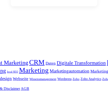
CRM
t Marketing
Digitale Transformation
Daten
Marketing
ung
Marketingautomation
Marketing
local SEO
design
Webseite
Wordpress
Zoho Analytics
Wissensmanagement
Zoho
Zoh
& Disclaimer
AGB