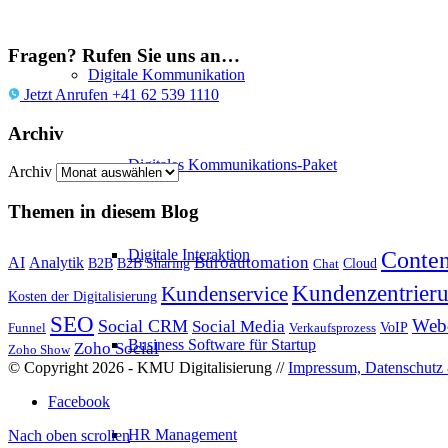
Fragen? Rufen Sie uns an…
Digitale Kommunikation
Jetzt Anrufen +41 62 539 1110
Archiv
Digitales Kommunikations-Paket
Archiv
Themen in diesem Blog
Digitale Interaktion
Conten
Büroautomation
AI
Analytik
B2B
B2B Sharing
Cloud
Chat
Kundenzentrier
Kundenservice
Kosten der Digitalisierung
SEO
Web
Social CRM
Social Media
VoIP
Funnel
Verkaufsprozess
Business Software für Startup
Zoho Social
Zoho Show
© Copyright 2026 - KMU Digitalisierung //
Impressum, Datenschutz 
Facebook
HR Management
Nach oben scrollen