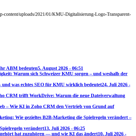
/wp-content/uploads/2021/01/KMU-Digitalisierung-Logo-Transparent-
 Ihr ABM bedeuten
5. August 2026 - 06:51
keit: Warum sich Schweizer KMU sorgen – und weshalb der
– und was echtes SEO für KMU wirklich bedeutet
24. Juli 2026 -
ho CRM trifft WorkDrive: Warum die neue Dateiverwaltung
ieb – Wie KI in Zoho CRM den Vertrieb von Grund auf
ting: Wie gezieltes B2B-Marketing die Spielregeln verändert –
pielregeln verändert
13. Juli 2026 - 06:25
ehört hat zuzuhören — und wie KI das ändert
10. Juli 2026 -