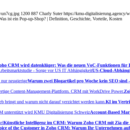
zwun7cg.jpg
1200
887
Charly Suter
https://kmu-digitalisierung.agency
Was ist ein Pop-up-Shop? | Definition, Geschichte, Vorteile, Kosten
oho CRM wird datenklüger: Was die neuen VoC-Funktionen für
US-Cloud-Abhängig
Warum zwei Blogartikel pro Woche kein SEO sind 
Zo
KI im Vertr
Account-Based Marke
Künstliche Intelligenz im CRM: Warum Zoho CRM mit Zia die S
oice of the Customer in Zoho CRM: Warum Ihr Unternehmen aufg