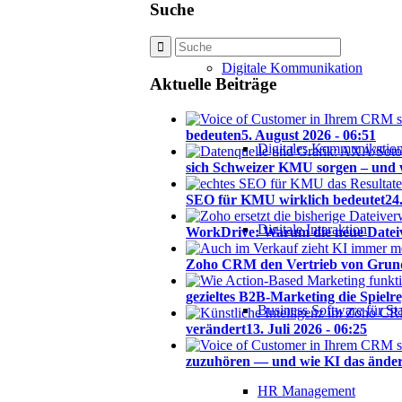
Suche
Digitale Kommunikation
Aktuelle Beiträge
bedeuten
5. August 2026 - 06:51
Digitales Kommunikation
sich Schweizer KMU sorgen – und 
SEO für KMU wirklich bedeutet
24
Digitale Interaktion
WorkDrive: Warum die neue Dateive
Zoho CRM den Vertrieb von Grund
gezieltes B2B-Marketing die Spiel
Business Software für St
verändert
13. Juli 2026 - 06:25
zuzuhören — und wie KI das änder
HR Management