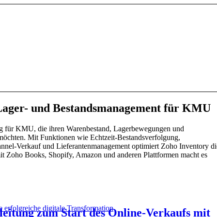
 Lager- und Bestandsmanagement für KMU
ung für KMU, die ihren Warenbestand, Lagerbewegungen und
rn möchten. Mit Funktionen wie Echtzeit-Bestandsverfolgung,
annel-Verkauf und Lieferantenmanagement optimiert Zoho Inventory di
 mit Zoho Books, Shopify, Amazon und anderen Plattformen macht es
e erfolgreiche digitale Transformation
nleitung zum Start des Online-Verkaufs mit