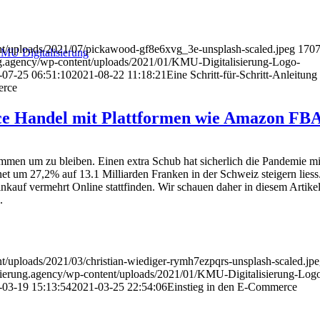
ent/uploads/2021/07/pickawood-gf8e6xvg_3e-unsplash-scaled.jpeg
170
MU Digitalisierung
ung.agency/wp-content/uploads/2021/01/KMU-Digitalisierung-Logo-
-07-25 06:51:10
2021-08-22 11:18:21
Eine Schritt-für-Schritt-Anleitung
erce
ce Handel mit Plattformen wie Amazon FB
men um zu bleiben. Einen extra Schub hat sicherlich die Pandemie mi
net um 27,2% auf 13.1 Milliarden Franken in der Schweiz steigern liess
inkauf vermehrt Online stattfinden. Wir schauen daher in diesem Artike
.
nt/uploads/2021/03/christian-wiediger-rymh7ezpqrs-unsplash-scaled.jp
lisierung.agency/wp-content/uploads/2021/01/KMU-Digitalisierung-Log
-03-19 15:13:54
2021-03-25 22:54:06
Einstieg in den E-Commerce