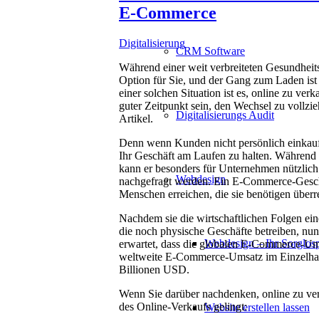
E-Commerce
Digitalisierung
CRM Software
Während einer weit verbreiteten Gesundheit
Option für Sie, und der Gang zum Laden ist 
einer solchen Situation ist es, online zu ve
guter Zeitpunkt sein, den Wechsel zu vollzi
Digitalisierungs Audit
Artikel.
Denn wenn Kunden nicht persönlich einkaufe
Ihr Geschäft am Laufen zu halten. Während 
kann er besonders für Unternehmen nützlich 
Webdesign
nachgefragt werden. Ein E-Commerce-Geschä
Menschen erreichen, die sie benötigen überre
Nachdem sie die wirtschaftlichen Folgen e
die noch physische Geschäfte betreiben, nu
Webdesign – Ihr Sorglosp
erwartet, dass die globalen E-Commerce-Ums
weltweite E-Commerce-Umsatz im Einzelhand
Billionen USD.
Wenn Sie darüber nachdenken, online zu verk
des Online-Verkaufs gelingt:
Website erstellen lassen