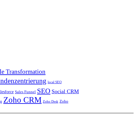
le Transformation
ndenzentrierung
local SEO
SEO
Social CRM
lesforce
Sales Funnel
Zoho CRM
iq
Zoho
Zoho Desk