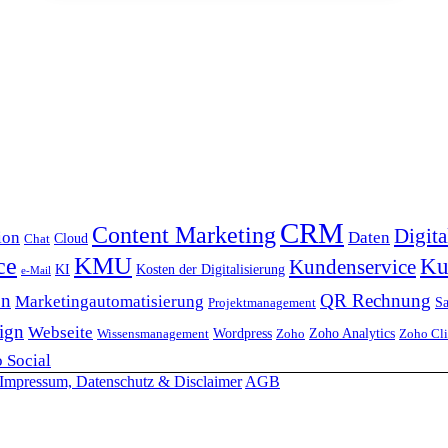
CRM
Content Marketing
Digita
ion
Daten
Cloud
Chat
KMU
ce
Ku
Kundenservice
KI
Kosten der Digitalisierung
e-Mail
on
QR Rechnung
Marketingautomatisierung
Sa
Projektmanagement
ign
Webseite
Wordpress
Zoho Analytics
Wissensmanagement
Zoho
Zoho Cl
 Social
Impressum, Datenschutz & Disclaimer
AGB