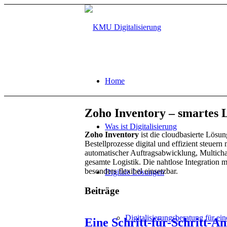
Home
Zoho Inventory – smartes
Was ist Digitalisierung
Zoho Inventory
ist die cloudbasierte Lös
Bestellprozesse digital und effizient steue
automatischer Auftragsabwicklung, Multich
gesamte Logistik. Die nahtlose Integration
besonders flexibel einsetzbar.
Digitale Lösungen
Beiträge
Digitalisierungsberatung für ein
Eine Schritt-für-Schritt-A