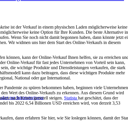
skrise ist der Verkauf in einem physischen Laden möglicherweise keine
möglicherweise keine Option für Ihre Kunden. Die beste Alternative in
rkaufen. Wenn Sie noch nicht damit begonnen haben, dann könnte jetzt e
ehen. Wir widmen uns hier dem Start des Online-Verkaufs in diesem
n können, kann der Online-Verkauf Ihnen helfen, sie zu erreichen un
der Online-Verkauf für fast jedes Unternehmen von Vorteil sein kann,
sein, die wichtige Produkte und Dienstleistungen verkaufen, die stark
ftsmodell kann dazu beitragen, dass diese wichtigen Produkte mehr
gional, National oder gar International.
iner Pandemie zu spüren bekommen haben, beginnen viele Unternehmen
n den Wert des Online-Verkaufs zu erkennen. Aus diesem Grund wird
aket zur Internetpräsenz
ätze nach Krisen generell steigen.
Statista
hat geschätzt, dass der
el bis 2022 6,54 Billionen USD erreichen wird, von derzeit 3,53
aufen, dann erfahren Sie hier, wie Sie loslegen können, damit der Star