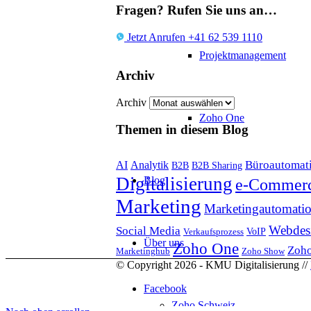
Fragen? Rufen Sie uns an…
Jetzt Anrufen +41 62 539 1110
Projektmanagement
Archiv
Archiv
Zoho One
Themen in diesem Blog
Büroautomat
AI
Analytik
B2B
B2B Sharing
Digitalisierung
Blog
e-Commer
Marketing
Marketingautomati
Webdes
Social Media
VoIP
Verkaufsprozess
Über uns
Zoho One
Zoho
Marketinghub
Zoho Show
© Copyright 2026 - KMU Digitalisierung //
Facebook
Zoho Schweiz