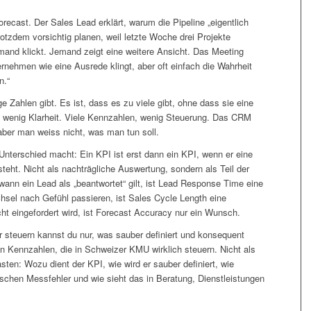
recast. Der Sales Lead erklärt, warum die Pipeline „eigentlich
otzdem vorsichtig planen, weil letzte Woche drei Projekte
and klickt. Jemand zeigt eine weitere Ansicht. Das Meeting
ernehmen wie eine Ausrede klingt, aber oft einfach die Wahrheit
n.“
e Zahlen gibt. Es ist, dass es zu viele gibt, ohne dass sie eine
, wenig Klarheit. Viele Kennzahlen, wenig Steuerung. Das CRM
aber man weiss nicht, was man tun soll.
nterschied macht: Ein KPI ist erst dann ein KPI, wenn er eine
steht. Nicht als nachträgliche Auswertung, sondern als Teil der
ann ein Lead als „beantwortet“ gilt, ist Lead Response Time eine
el nach Gefühl passieren, ist Sales Cycle Length eine
ht eingefordert wird, ist Forecast Accuracy nur ein Wunsch.
 steuern kannst du nur, was sauber definiert und konsequent
ehn Kennzahlen, die in Schweizer KMU wirklich steuern. Nicht als
ten: Wozu dient der KPI, wie wird er sauber definiert, wie
ischen Messfehler und wie sieht das in Beratung, Dienstleistungen