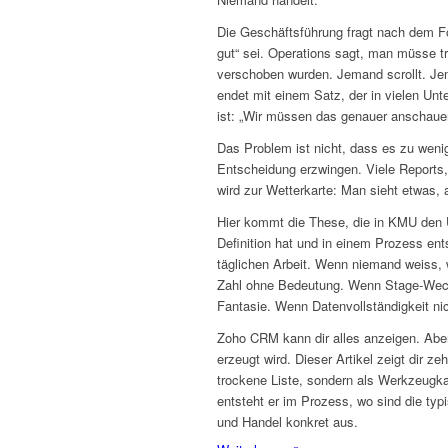
Die Geschäftsführung fragt nach dem Fo
gut“ sei. Operations sagt, man müsse tr
verschoben wurden. Jemand scrollt. Jem
endet mit einem Satz, der in vielen Unt
ist: „Wir müssen das genauer anschaue
Das Problem ist nicht, dass es zu wenig
Entscheidung erzwingen. Viele Reports
wird zur Wetterkarte: Man sieht etwas, 
Hier kommt die These, die in KMU den U
Definition hat und in einem Prozess ent
täglichen Arbeit. Wenn niemand weiss, w
Zahl ohne Bedeutung. Wenn Stage-Wechs
Fantasie. Wenn Datenvollständigkeit nic
Zoho CRM kann dir alles anzeigen. Aber
erzeugt wird. Dieser Artikel zeigt dir z
trockene Liste, sondern als Werkzeugkas
entsteht er im Prozess, wo sind die typ
und Handel konkret aus.