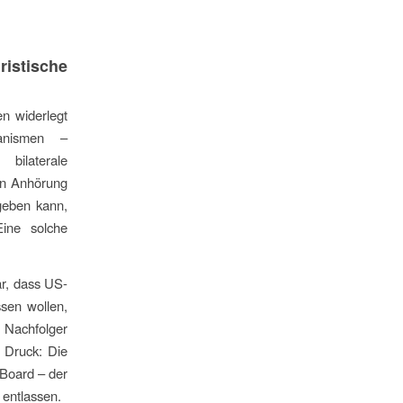
ristische
n widerlegt
hanismen –
bilaterale
len Anhörung
 geben kann,
ine solche
ar, dass US-
ssen wollen,
 Nachfolger
m Druck: Die
 Board – der
 entlassen.