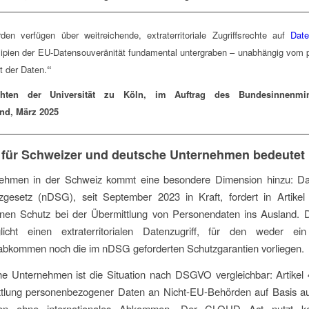
den verfügen über weitreichende, extraterritoriale Zugriffsrechte auf
Dat
zipien der EU-Datensouveränität fundamental untergraben – unabhängig vom 
t der Daten.
“
ten der Universität zu Köln, im Auftrag des Bundesinnenmin
nd, März 2025
 für Schweizer und deutsche Unternehmen bedeutet
ehmen in der Schweiz kommt eine besondere Dimension hinzu: Das
zgesetz (nDSG), seit September 2023 in Kraft, fordert in Artike
en Schutz bei der Übermittlung von Personendaten ins Ausland
icht einen extraterritorialen Datenzugriff, für den weder ein 
eabkommen noch die im nDSG geforderten Schutzgarantien vorliegen.
e Unternehmen ist die Situation nach DSGVO vergleichbar: Artikel 
ttlung personenbezogener Daten an Nicht-EU-Behörden auf Basis au
en ohne internationales Abkommen. Der CLOUD Act nutzt ke