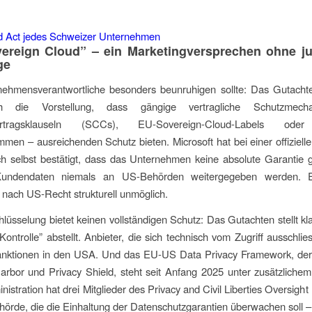
vereign
Cloud
” – ein Marketingversprechen ohne ju
ge
ehmensverantwortliche besonders beunruhigen sollte: Das Gutachte
ich die Vorstellung, dass gängige vertragliche Schutzmec
ertragsklauseln (SCCs), EU-Sovereign-Cloud-Labels oder 
en – ausreichenden Schutz bieten. Microsoft hat bei einer offiziel
ch selbst bestätigt, dass das Unternehmen keine absolute Garantie
undendaten niemals an US-Behörden weitergegeben werden. E
t nach US-Recht strukturell unmöglich.
lüsselung bietet keinen vollständigen Schutz: Das Gutachten stellt kl
Kontrolle” abstellt. Anbieter, die sich technisch vom Zugriff ausschlie
Sanktionen in den USA. Und das EU-US Data Privacy Framework, der
rbor und Privacy Shield, steht seit Anfang 2025 unter zusätzliche
istration hat drei Mitglieder des Privacy and Civil Liberties Oversight
hörde, die die Einhaltung der Datenschutzgarantien überwachen soll –