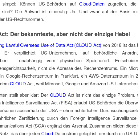
 simpel: Können US-Behörden auf
Cloud
-
Daten
zugreifen, die
t sind? Die Antwort ist eindeutig: Ja. Und zwar auf der Basis me
der US-Rechtsnormen.
ct: Der bekannteste, aber nicht der einzige Hebel
ying Lawful Overseas Use of Data Act (CLOUD Act)
von 2018 ist das 
t. Er verpflichtet US-Unternehmen, auf behördliche Anor
eben – unabhängig vom physischen Speicherort. Entscheide
nsgerichtsbarkeit, nicht die Adresse des Rechenzentrums. Ein Micro
 ein Google-Rechenzentrum in Frankfurt, ein AWS-Datenzentrum in Zü
n dem
CLOUD
Act, weil Microsoft, Google und Amazon US-Unternehme
en stellt aber klar: Der
CLOUD
Act ist nicht das einzige Problem.
 Intelligence Surveillance Act (FISA) erlaubt US-Behörden die Übe
rsonen ausserhalb der USA – ohne richterlichen Durchsuchungsbefeh
ährlichen Zertifizierung durch den Foreign Intelligence Surveillanc
munications Act (SCA) ergänzt das Arsenal. Zusammen bilden diese 
 Netz, das über jeden
Cloud
-Datenstrom gelegt ist, der durch ein US