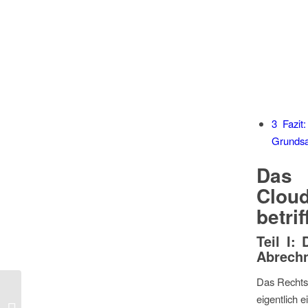
3
Fazit:
Grundsa
Das 
Clou
betrif
Teil I:
Abrechn
Das Rechtsg
KI für Schweizer KMU:
eigentlich 
Vom Experiment zur