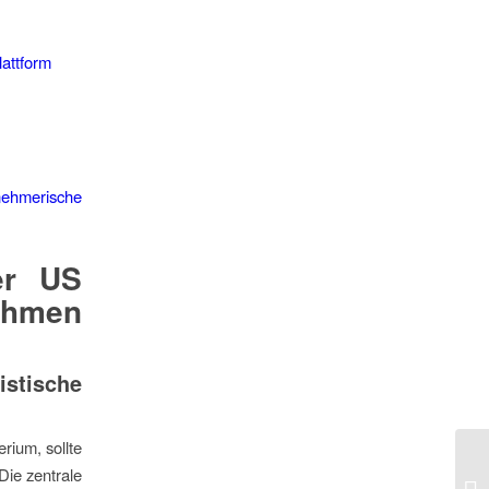
lattform
nehmerische
er US
ehmen
istische
rium, sollte
Die zentrale