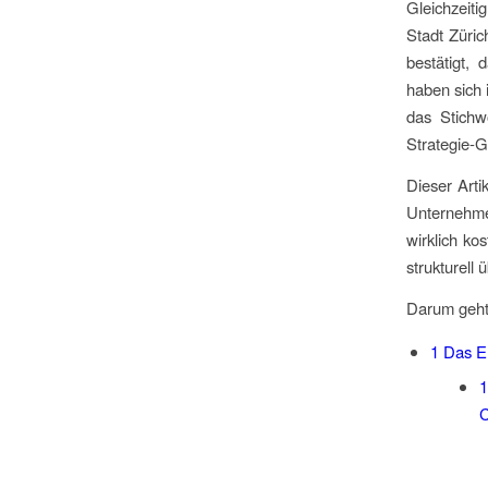
Gleichzeiti
Stadt Züric
bestätigt, 
haben sich 
das Stichwo
Strategie-G
Dieser Arti
Unternehme
wirklich k
strukturell
Darum geht
1
Das En
1
C