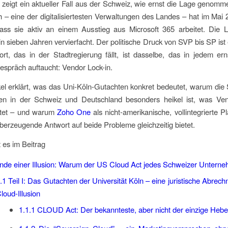
g zeigt ein aktueller Fall aus der Schweiz, wie ernst die Lage genomm
h – eine der digitalisiertesten Verwaltungen des Landes – hat im Mai 20
dass sie aktiv an einem Ausstieg aus Microsoft 365 arbeitet. Die 
in sieben Jahren vervierfacht. Der politische Druck von SVP bis SP is
rt, das in der Stadtregierung fällt, ist dasselbe, das in jedem ern
espräch auftaucht: Vendor Lock-in.
kel erklärt, was das Uni-Köln-Gutachten konkret bedeutet, warum die S
n in der Schweiz und Deutschland besonders heikel ist, was Ven
ostet – und warum
Zoho One
als nicht-amerikanische, vollintegrierte Pl
 überzeugende Antwort auf beide Probleme gleichzeitig bietet.
 es im Beitrag
de einer Illusion: Warum der US Cloud Act jedes Schweizer Unterneh
.1
Teil I: Das Gutachten der Universität Köln – eine juristische Abrech
loud-Illusion
1.1.1
CLOUD Act: Der bekannteste, aber nicht der einzige Hebe