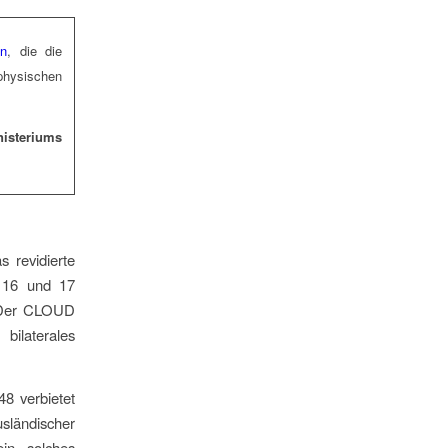
en
, die die
physischen
isteriums
 revidierte
l 16 und 17
. Der CLOUD
bilaterales
48 verbietet
sländischer
in solches