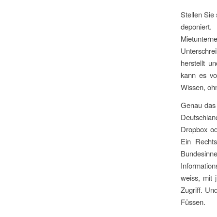
Stellen Sie
deponiert.
Mietuntern
Unterschrei
herstellt 
kann es vo
Wissen, ohn
Genau das i
Deutschlan
Dropbox od
Ein Rechts
Bundesin
Information
weiss, mit 
Zugriff. Un
Füssen.