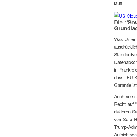
läuft.
Die “So
Grundla
Was Untern
ausdrückl
Standardv
Datenabkomm
in Frankrei
dass EU-K
Garantie is
Auch Versch
Recht auf “
riskieren 
von Safe Ha
Trump-Admin
Aufsichtsbe