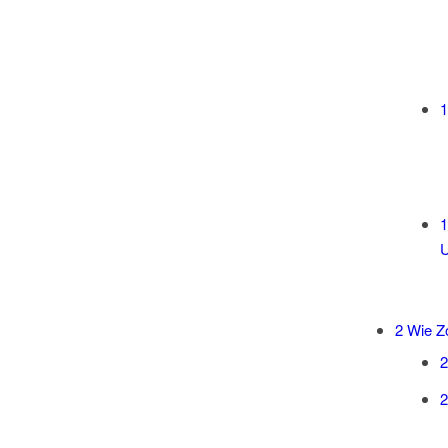
1
1
U
2
Wie Zo
2
2