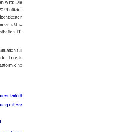
en wird: Die
26 offiziell
Lizenzkosten
t enorm. Und
sthaften IT-
ituation für
dor Lock-in
attform eine
men betrifft
nung mit der
l