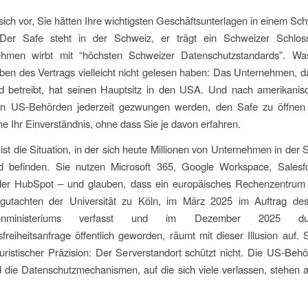
 sich vor, Sie hätten Ihre wichtigsten Geschäftsunterlagen in einem Sc
 Der Safe steht in der Schweiz, er trägt ein Schweizer Schlo
ehmen wirbt mit “höchsten Schweizer Datenschutzstandards”. W
ben des Vertrags vielleicht nicht gelesen haben: Das Unternehmen, 
und betreibt, hat seinen Hauptsitz in den USA. Und nach amerikani
n US-Behörden jederzeit gezwungen werden, den Safe zu öffnen
e Ihr Einverständnis, ohne dass Sie je davon erfahren.
st die Situation, in der sich heute Millionen von Unternehmen in der
d befinden. Sie nutzen Microsoft 365, Google Workspace, Salesfo
er HubSpot – und glauben, dass ein europäisches Rechenzentrum s
gutachten der Universität zu Köln, im März 2025 im Auftrag de
nenministeriums verfasst und im Dezember 2025 d
sfreiheitsanfrage öffentlich geworden, räumt mit dieser Illusion auf.
juristischer Präzision: Der Serverstandort schützt nicht. Die US-Be
d die Datenschutzmechanismen, auf die sich viele verlassen, stehen 