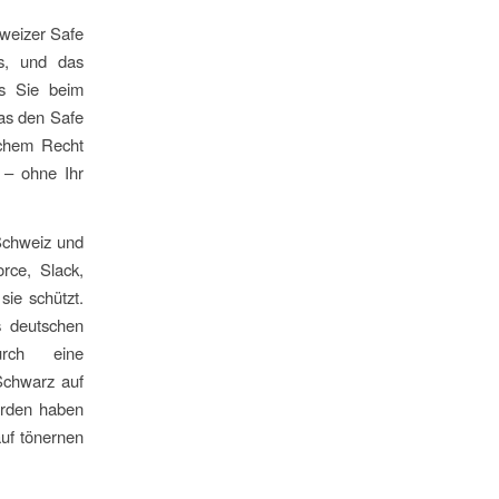
hweizer Safe
ss, und das
as Sie beim
das den Safe
schem Recht
 – ohne Ihr
 Schweiz und
rce, Slack,
ie schützt.
s deutschen
urch eine
 Schwarz auf
hörden haben
auf tönernen