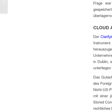
Frage war
Strategie – wie
Schweizer
gespeicher
Unternehmer...
überlagern
CLOUD
A
Der
Clarif
Instrumen
herauszug
Unternehme
in Dublin,
unterliege
Das Gutacht
des Foreign
Nicht-US-Pe
mit einer j
Stored Com
rechtliches