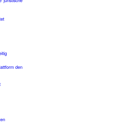
juristische
et
itig
lattform den
t
ten