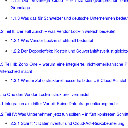
1.1.2
Die “Sovereign Cloud” – ein Marketingversprechen ohne 
Grundlage
1.1.3
Was das für Schweizer und deutsche Unternehmen bedeut
.2
Teil II: Der Fall Zürich – was Vendor Lock-in wirklich bedeutet
1.2.1
Was Vendor Lock-in strukturell bedeutet
1.2.2
Der Doppeleffekt: Kosten und Souveränitätsverlust gleichze
.3
Teil III: Zoho One – warum eine integrierte, nicht-amerikanische P
nterschied macht
1.3.1
Warum Zoho strukturell ausserhalb des US Cloud Act steh
ho One den Vendor Lock-in strukturell vermeidet
.1
Integration als dritter Vorteil: Keine Datenfragmentierung mehr
.2
Teil IV: Was Unternehmen jetzt tun sollten – in fünf konkreten Schrit
2.2.1
Schritt 1: Dateninventur und Cloud-Act-Risikobeurteilung