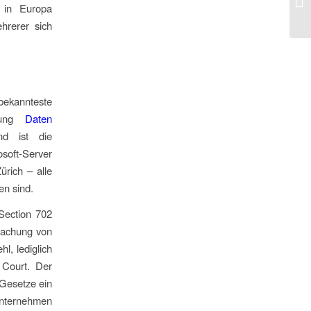
 in Europa
hrerer sich
bekannteste
dnung
Daten
nd ist die
soft-Server
rich – alle
n sind.
 Section 702
rwachung von
l, lediglich
e Court. Der
Gesetze ein
-Unternehmen