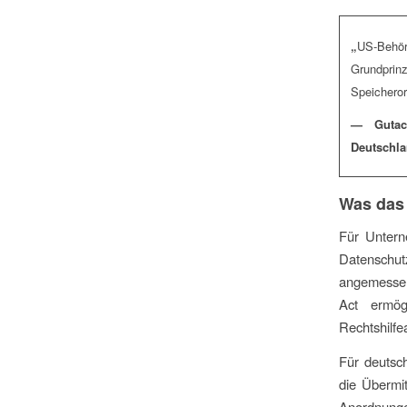
„
US-Behör
Grundprin
Speicheror
— Gutach
Deutschla
Was das
Für Untern
Datenschut
angemessen
Act ermögl
Rechtshilf
Für deutsch
die Übermi
Anordnung