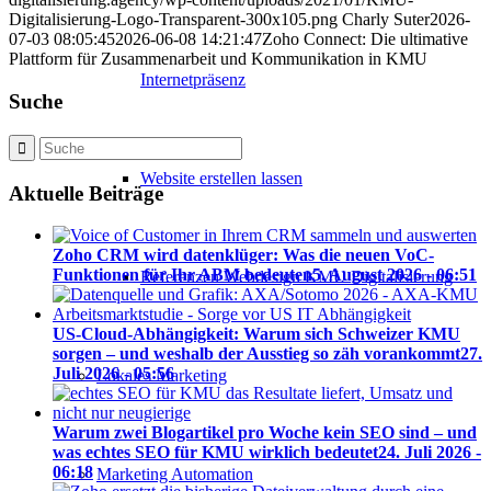
Digitalisierung-Logo-Transparent-300x105.png
Charly Suter
2026-
07-03 08:05:45
2026-06-08 14:21:47
Zoho Connect: Die ultimative
Plattform für Zusammenarbeit und Kommunikation in KMU
Internetpräsenz
Suche
Website erstellen lassen
Aktuelle Beiträge
Zoho CRM wird datenklüger: Was die neuen VoC-
Funktionen für Ihr ABM bedeuten
5. August 2026 - 06:51
Referenzen Webdesign KMU Digitalisierung
US-Cloud-Abhängigkeit: Warum sich Schweizer KMU
sorgen – und weshalb der Ausstieg so zäh vorankommt
27.
Juli 2026 - 05:56
Lokales Marketing
Warum zwei Blogartikel pro Woche kein SEO sind – und
was echtes SEO für KMU wirklich bedeutet
24. Juli 2026 -
06:18
Marketing Automation