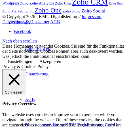
Zoho CRM
Wordpress
Zoho Analytics
Zoho
Zoho Cliq
Zoho Desk
Zoho One
Zoho Social
Zoho Marketinghub
Zoho Show
© Copyright 2026 - KMU Digitalisierung //
Impressum,
Datenschutz & Disclaimer
AGB
Über uns
Facebook
Nach oben scrollen
Diese Homepage verwendet Cookies. Sie sind für die Funktionalität
Zoho Schweiz
der Seite notwendig. Cookies können aber auch deaktiviert werden,
was jedoch die Funktionalität einschränken kann.
Einstellungen
Akzeptieren
Privacy & Cookies Policy
Finanzierung
Schliessen
AGB
Privacy Overview
This website uses cookies to improve your experience while you
navigate through the website. Out of these cookies, the cookies that
Datenschutzerklärung KMU Digitalisierung GmbH
are categorized as necessary are stored on your browser as they are