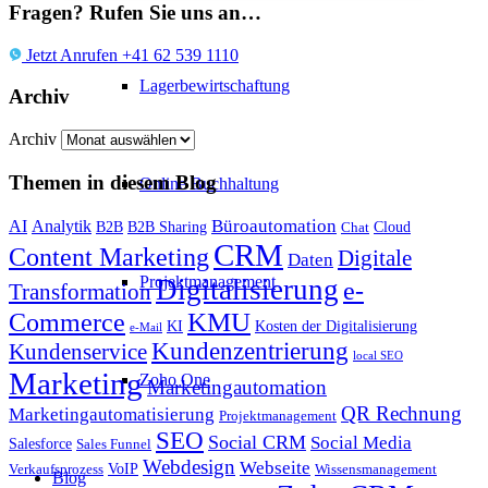
Fragen? Rufen Sie uns an…
Jetzt Anrufen +41 62 539 1110
Lagerbewirtschaftung
Archiv
Archiv
Themen in diesem Blog
Online Buchhaltung
Büroautomation
AI
Analytik
B2B
B2B Sharing
Cloud
Chat
CRM
Content Marketing
Digitale
Daten
Projektmanagement
Digitalisierung
e-
Transformation
KMU
Commerce
KI
Kosten der Digitalisierung
e-Mail
Kundenzentrierung
Kundenservice
local SEO
Marketing
Zoho One
Marketingautomation
QR Rechnung
Marketingautomatisierung
Projektmanagement
SEO
Social CRM
Social Media
Salesforce
Sales Funnel
Webdesign
Webseite
VoIP
Verkaufsprozess
Wissensmanagement
Blog