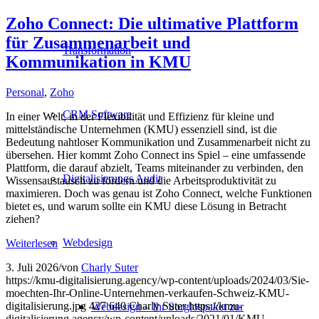
Zoho Connect: Die ultimative Plattform
für Zusammenarbeit und
Transformation
Kommunikation in KMU
Personal
,
Zoho
CRM Software
In einer Welt, in der Flexibilität und Effizienz für kleine und
mittelständische Unternehmen (KMU) essenziell sind, ist die
Bedeutung nahtloser Kommunikation und Zusammenarbeit nicht zu
übersehen. Hier kommt Zoho Connect ins Spiel – eine umfassende
Plattform, die darauf abzielt, Teams miteinander zu verbinden, den
Digitalisierungs Audit
Wissensaustausch zu fördern und die Arbeitsproduktivität zu
maximieren. Doch was genau ist Zoho Connect, welche Funktionen
bietet es, und warum sollte ein KMU diese Lösung in Betracht
ziehen?
Webdesign
Weiterlesen
3. Juli 2026
/
von
Charly Suter
https://kmu-digitalisierung.agency/wp-content/uploads/2024/03/Sie-
moechten-Ihr-Online-Unternehmen-verkaufen-Schweiz-KMU-
digitalisierung.jpg
427
640
Charly Suter
https://kmu-
Webdesign – Ihr Sorglospaket zur
digitalisierung.agency/wp-content/uploads/2021/01/KMU-