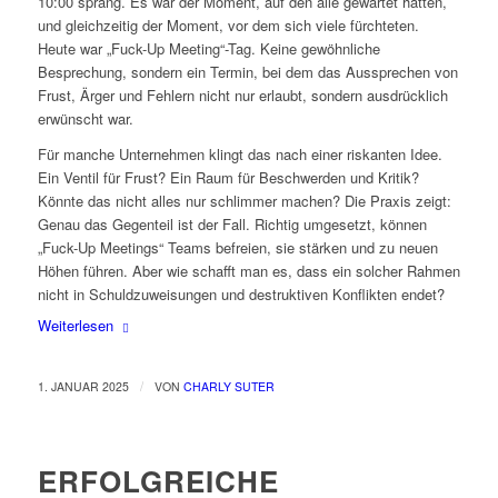
10:00 sprang. Es war der Moment, auf den alle gewartet hatten,
und gleichzeitig der Moment, vor dem sich viele fürchteten.
Heute war „Fuck-Up Meeting“-Tag. Keine gewöhnliche
Besprechung, sondern ein Termin, bei dem das Aussprechen von
Frust, Ärger und Fehlern nicht nur erlaubt, sondern ausdrücklich
erwünscht war.
Für manche Unternehmen klingt das nach einer riskanten Idee.
Ein Ventil für Frust? Ein Raum für Beschwerden und Kritik?
Könnte das nicht alles nur schlimmer machen? Die Praxis zeigt:
Genau das Gegenteil ist der Fall. Richtig umgesetzt, können
„Fuck-Up Meetings“ Teams befreien, sie stärken und zu neuen
Höhen führen. Aber wie schafft man es, dass ein solcher Rahmen
nicht in Schuldzuweisungen und destruktiven Konflikten endet?
Weiterlesen
/
1. JANUAR 2025
VON
CHARLY SUTER
ERFOLGREICHE