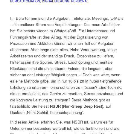
BÜROAUTOMATION
,
DIGITALISIERUNG
,
PERSONAL
Im Büro türmen sich die Aufgaben. Telefonate, Meetings, E-Mails
– ein endloser Strom von Verpflichtungen. Das neue Arbeitsjahr
hat Sie bereits wieder im (Würge-)Griff. Für Unternehmer und
Führungskräfte ist dies Alltag. Mit der Digitalisierung von
Prozessen und Abläufen können wir einen Teil der Aufgaben
abnehmen. Aber lange nicht alles. Hohe Verantwortung, lange
Arbeitszeiten und der ständige Druck, Ergebnisse zu liefern,
hinterlassen ihre Spuren. Stress, Erschöpfung und mentale
Blockaden sind die unsichtbaren Feinde, die langsam, aber
sicher an der Leistungsfähigkeit nagen. – Doch was wäre, wenn
es eine Methode gäbe, um in nur 10 bis 20 Minuten tiefgreifende
Erholung zu erfahren – ohne schlafen zu müssen? Eine Technik,
die es ermöglicht, das Gehirn zu resetten, Stress abzubauen und
die kognitive Leistung zu steigern? Diese Methode gibt es
tatsächlich: Sie heisst
NSDR (Non-Sleep Deep Rest)
, auf
Deutsch „Nicht-Schlaf-Tiefenentspannung“.
In diesem Artikel erfahren Sie, was NSDR ist, warum es für
Unternehmer besonders wertvoll ist, wie es funktioniert und wie