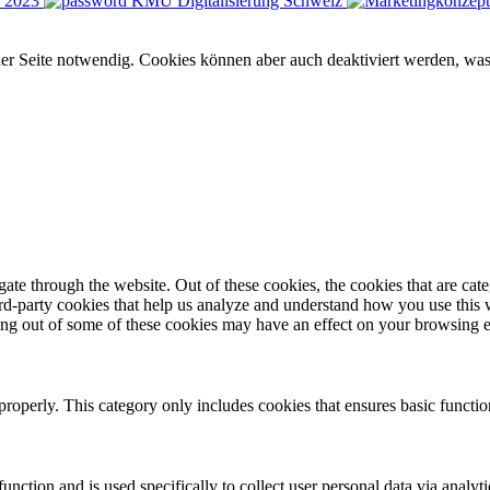
U 2023
er Seite notwendig. Cookies können aber auch deaktiviert werden, was 
te through the website. Out of these cookies, the cookies that are cate
hird-party cookies that help us analyze and understand how you use this
ting out of some of these cookies may have an effect on your browsing 
properly. This category only includes cookies that ensures basic functio
function and is used specifically to collect user personal data via anal