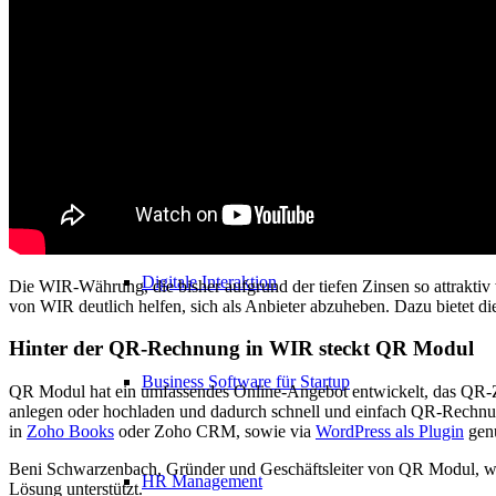
Digitale Kommunikation
Digitales Kommunikations-Paket
Digitale Interaktion
Die WIR-Währung, die bisher aufgrund der tiefen Zinsen so attrakt
von WIR deutlich helfen, sich als Anbieter abzuheben. Dazu bietet 
Hinter der QR-Rechnung in WIR steckt QR Modul
Business Software für Startup
QR Modul hat ein umfassendes Online-Angebot entwickelt, das QR-Z
anlegen oder hochladen und dadurch schnell und einfach QR-Rechnun
in
Zoho Books
oder Zoho CRM, sowie via
WordPress als Plugin
genu
Beni Schwarzenbach, Gründer und Geschäftsleiter von QR Modul, w
HR Management
Lösung unterstützt.