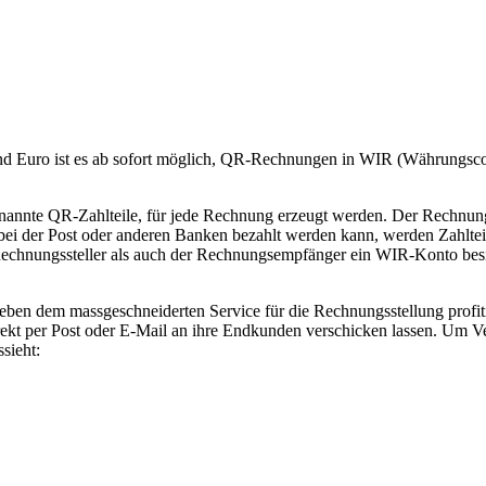
 Euro ist es ab sofort möglich, QR-Rechnungen in WIR (Währungscod
sogenannte QR-Zahlteile, für jede Rechnung erzeugt werden. Der Rech
e bei der Post oder anderen Banken bezahlt werden kann, werden Zahlte
 Rechnungssteller als auch der Rechnungsempfänger ein WIR-Konto besi
ben dem massgeschneiderten Service für die Rechnungsstellung profiti
rekt per Post oder E-Mail an ihre Endkunden verschicken lassen. Um Ve
sieht: