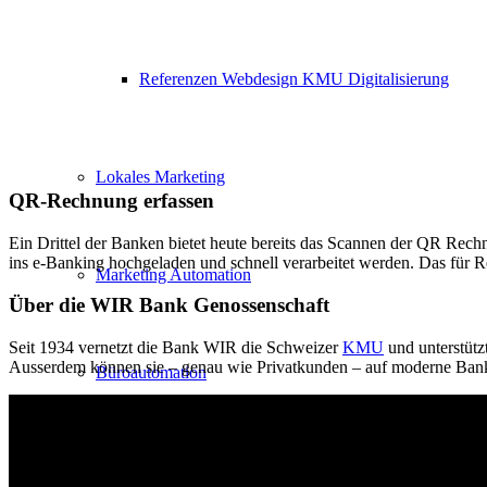
Referenzen Webdesign KMU Digitalisierung
Lokales Marketing
QR-Rechnung erfassen
Ein Drittel der Banken bietet heute bereits das Scannen der QR Rech
ins e-Banking hochgeladen und schnell verarbeitet werden. Das für Rec
Marketing Automation
Über die WIR Bank Genossenschaft
Seit 1934 vernetzt die Bank WIR die Schweizer
KMU
und unterstütz
Ausserdem können sie – genau wie Privatkunden – auf moderne Bank
Büroautomation
Smartphone APP für KMU