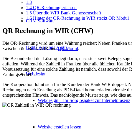
1.3
1.4
QR-Rechnung erfassen
1.5
Über die WIR Bank Genossenschaft
1.6
Hinter der QR-Rechnung in WIR steckt QR Modul
CRM Software
QR Rechnung in WIR (CHW)
Die QR-Rechnung wird um eine Währung reicher: Neben Franken und
Digitalisierungs Audit
zwischen der Bank WIR und
QR Modul
.
Die Besonderheit der Lösung liegt darin, dass stets zwei Belege, 
aufteilen. Während der Zahlteil in Franken über alle üblichen Kanäl
Voraussetzung für eine solche Zahlung ist nämlich, dass sowohl der
Webdesign
Zahlungsverkehr.
Die Kooperation lohnt sich für die Kunden der Bank WIR doppelt: Ne
Rechnungen nach Erstellung als PDF-Datei herunterladen oder sie di
entsprechenden Hinweis. Das nachfolgende Muster zeigt, wie dies aus
Webdesign – Ihr Sorglospaket zur Internetpräsenz
Website erstellen lassen