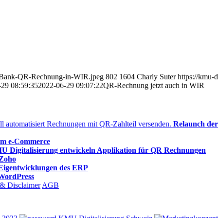
IR-Bank-QR-Rechnung-in-WIR.jpeg
802
1604
Charly Suter
https://kmu-
-29 08:59:35
2022-06-29 09:07:22
QR-Rechnung jetzt auch in WIR
Relaunch der 
 im e-Commerce
Digitalisierung entwickeln Applikation für QR Rechnungen
 Zoho
Eigentwicklungen des ERP
WordPress
& Disclaimer
AGB