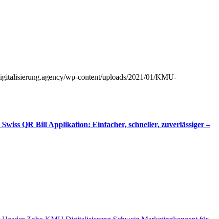
digitalisierung.agency/wp-content/uploads/2021/01/KMU-
Swiss QR Bill Applikation: Einfacher, schneller, zuverlässiger –