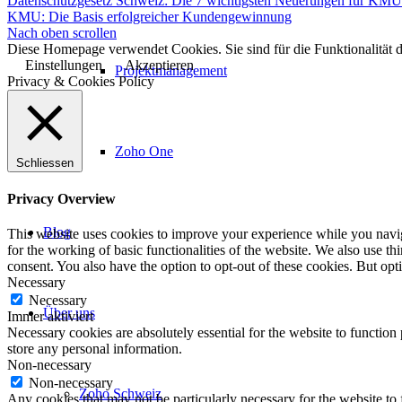
Datenschutzgesetz Schweiz: Die 7 wichtigsten Neuerungen für KM
KMU: Die Basis erfolgreicher Kundengewinnung
Nach oben scrollen
Diese Homepage verwendet Cookies. Sie sind für die Funktionalität d
Einstellungen
Akzeptieren
Projektmanagement
Privacy & Cookies Policy
Zoho One
Schliessen
Privacy Overview
Blog
This website uses cookies to improve your experience while you naviga
for the working of basic functionalities of the website. We also use t
consent. You also have the option to opt-out of these cookies. But op
Necessary
Necessary
Über uns
Immer aktiviert
Necessary cookies are absolutely essential for the website to function 
store any personal information.
Non-necessary
Non-necessary
Zoho Schweiz
Any cookies that may not be particularly necessary for the website to 