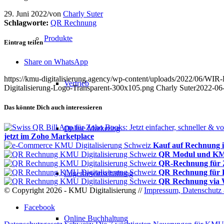
29. Juni 2022
/
von
Charly Suter
Schlagworte:
QR Rechnung
Produkte
Eintrag teilen
Share on WhatsApp
https://kmu-digitalisierung.agency/wp-content/uploads/2022/06/W
Vertrieb
Digitalisierung-Logo-Transparent-300x105.png
Charly Suter
2022-06
Das könnte Dich auch interessieren
Online Marketing
jetzt im Zoho Marketplace
Kauf auf Rechnung
QR Modul und KMU 
QR-Rechnung für
QR Rechnung für 
Lagerbewirtschaftung
QR Rechnung via 
© Copyright 2026 - KMU Digitalisierung //
Impressum, Datenschutz 
Facebook
Online Buchhaltung