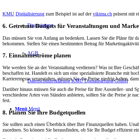
KMU
Digitalisierung
zum Beispiel ist auf der
vikima.ch
präsent mit e
Finanzierung
6. Getrennte Budgets für Veranstaltungen und Marke
Das müssen Sie von Anfang an bedenken. Lassen Sie die Pläne für da
bekommen. Stellen Sie einen bestimmten Betrag für Marketingaktivi
AGB
7. Einnahmeströme planen
Wie werden Sie an der Veranstaltung verdienen? Was ist Ihre Geschäft
beschaffen ist. Handelt es sich um eine spezialisierte Branche mit h
Karrieremesse veranstalten, müssen Sie die Preise niedrig halten, da
Datenschutzerklärung KMU Digitalisierung GmbH
Darüber hinaus müssen Sie auch die Preise für Ihre Aussteller- und 
verschiedene Arten von Ständen anbieten, sollten Sie die Preise je na
fest.
Menü
Menü
8. Planen Sie Ihre Budgetquellen
Sie sollten auch einen Überblick über Ihre Finanzquellen haben. U
zuordnen. So können Sie herausfinden, ob Sie Ihr Budget effizient ein