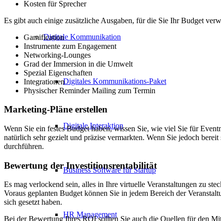
Kosten für Sprecher
Es gibt auch einige zusätzliche Ausgaben, für die Sie Ihr Budget ve
Digitale Kommunikation
Gamification
Instrumente zum Engagement
Networking-Lounges
Grad der Immersion in die Umwelt
Spezial
Eigenschaften
Digitales Kommunikations-Paket
Integrationen
Physischer Reminder Mailing zum Termin
Marketing-Pläne erstellen
Digitale Interaktion
Wenn Sie ein festes Budget haben, wissen Sie, wie viel Sie für Eve
natürlich sehr gezielt und präzise vermarkten. Wenn Sie jedoch berei
durchführen.
Bewertung der Investitionsrentabilität
Business Software für Startup
Es mag verlockend sein, alles in Ihre virtuelle Veranstaltungen zu 
Voraus geplanten Budget können Sie in jedem Bereich der Veranstalt
sich gesetzt haben.
HR Management
Bei der Bewertung Ihres ROI sollten Sie auch die Quellen für den Mitt