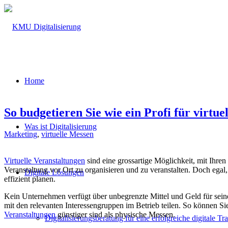
Home
So budgetieren Sie wie ein Profi für virtue
Was ist Digitalisierung
Marketing
,
virtuelle Messen
Virtuelle Veranstaltungen
sind eine grossartige Möglichkeit, mit Ihre
Veranstaltung vor Ort zu organisieren und zu veranstalten. Doch egal
Digitale Lösungen
effizient planen.
Kein Unternehmen verfügt über unbegrenzte Mittel und Geld für sei
mit den relevanten Interessengruppen im Betrieb teilen. So können Si
Veranstaltungen
günstiger sind als physische Messen.
Digitalisierungsberatung für eine erfolgreiche digitale T