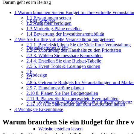
Darum geht es im Beitrag
1
Warum brauchen Sie ein Budget für Ihre virtuelle Veranstalt
1.1
Erwartungen setzen
CRM Software
1.2
Ausgaben verfolgen
1.3
Marketing-Pläne erstellen
1.4
Bewertung der Investitionsrentabilität
2
Wie Sie für Ihre virtuelle Veranstaltung budgetieren
2.1
1. Berücksichtigen Sie die Ziele Ihrer Veranstaltung
Digitalisierungs Audit
2.2
2. Zuordnung des Haushalts zu den Prioritäten
2.3
3. Wählen Sie messbare Kennzahlen
2.4
4. Erstellen Sie eine Budget-Tabelle
2.5
5. Event Tools & Lösungen suchen
2.6
Webdesign
2.7
2.8
6. Getrennte Budgets für Veranstaltungen und Marke
2.9
7. Einnahmeströme planen
2.10
8. Planen Sie Ihre Budgetquellen
2.11
9. Planen Sie für unerwartete Eventualitäten
Webdesign – Ihr Sorglospaket zur Internetpräsenz
2.12
10. Alle Stakeholder auf dem Laufenden halten
3
Wichtigste Erkenntnisse
Warum brauchen Sie ein Budget für Ihre v
Website erstellen lassen