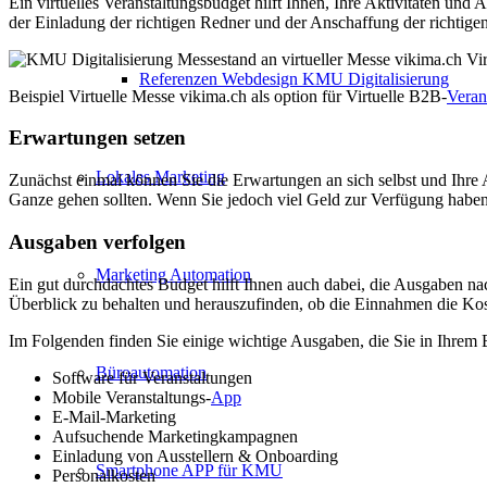
Ein virtuelles Veranstaltungsbudget hilft Ihnen, Ihre Aktivitäten und
der Einladung der richtigen Redner und der Anschaffung der richtigen 
Referenzen Webdesign KMU Digitalisierung
Beispiel Virtuelle Messe vikima.ch als option für Virtuelle B2B-
Veran
Erwartungen setzen
Lokales Marketing
Zunächst einmal können Sie die Erwartungen an sich selbst und Ihre Au
Ganze gehen sollten. Wenn Sie jedoch viel Geld zur Verfügung habe
Ausgaben verfolgen
Marketing Automation
Ein gut durchdachtes Budget hilft Ihnen auch dabei, die Ausgaben n
Überblick zu behalten und herauszufinden, ob die Einnahmen die Kos
Im Folgenden finden Sie einige wichtige Ausgaben, die Sie in Ihrem B
Büroautomation
Software für Veranstaltungen
Mobile Veranstaltungs-
App
E-Mail-Marketing
Aufsuchende Marketingkampagnen
Einladung von Ausstellern & Onboarding
Smartphone APP für KMU
Personalkosten