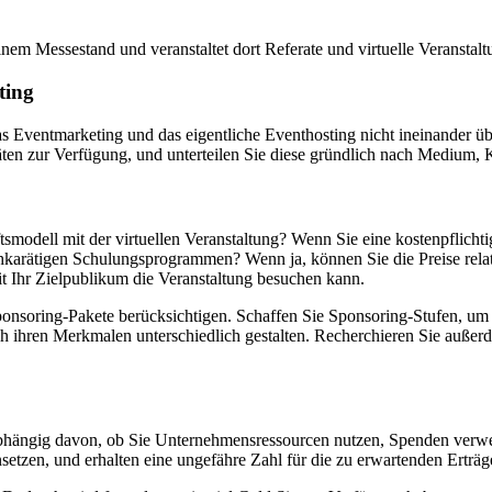
inem Messestand und veranstaltet dort Referate und virtuelle Veranstalt
ting
s Eventmarketing und das eigentliche Eventhosting nicht ineinander ü
täten zur Verfügung, und unterteilen Sie diese gründlich nach Medium
smodell mit der virtuellen Veranstaltung? Wenn Sie eine kostenpflichtig
ochkarätigen Schulungsprogrammen? Wenn ja, können Sie die Preise relat
mit Ihr Zielpublikum die Veranstaltung besuchen kann.
Sponsoring-Pakete berücksichtigen. Schaffen Sie Sponsoring-Stufen, u
ch ihren Merkmalen unterschiedlich gestalten. Recherchieren Sie außerd
nabhängig davon, ob Sie Unternehmensressourcen nutzen, Spenden verwe
setzen, und erhalten eine ungefähre Zahl für die zu erwartenden Erträg