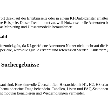
t direkt auf der Ergebnisseite oder in einem KI-Dialogfenster erhalte
he Beispiele. Dieser Trend nimmt zu, weil Nutzer schnelle Antworten be
was Marketing und Umsatzmodelle herausfordert.
zahl
c zurückgeht, da KI-getriebene Antworten Nutzer nicht mehr auf die We
pezielle, wertvolle Quelle erkannt und referenziert werden. Außerdem g
 Suchergebnisse
aut sind. Eine sinnvolle Überschriften-Hierarchie mit H1, H2, H3 erlaub
 Thema oder eine Frage behandeln. Tabellen, Listen und FAQ-Sektionen
tent modular konzipieren und Wiederholungen vermeiden.