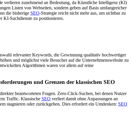
e verlieren zunehmend an Bedeutung, da Künstliche Intelligenz (KI)
 langen Listen von Webseiten, sondern geben auf Basis umfangreicher
enn die bisherige
SEO
-Strategie reicht nicht mehr aus, um sichtbar zu
r KI-Suchdienste zu positionieren.
uswahl relevanter Keywords, die Gewinnung qualitativ hochwertiger
erhöhen und möglichst viele Besucher auf die Unternehmenswebsite zu
entwickelten Algorithmen waren vor allem auf reine
sforderungen und Grenzen der klassischen SEO
irekter beantworteten Fragen. Zero-Click-Suchen, bei denen Nutzer
em Traffic. Klassische
SEO
verliert damit ohne Anpassungen an
zdem stagnieren oder zurückgehen. Dies erfordert ein Umdenken:
SEO