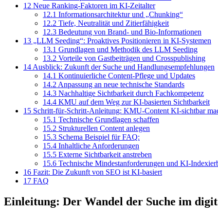
12
Neue Ranking-Faktoren im KI-Zeitalter
12.1
Informationsarchitektur und „Chunking“
12.2
Tiefe, Neutralität und Zitierfähigkeit
12.3
Bedeutung von Brand- und Bio-Informationen
13
„LLM Seeding“: Proaktives Positionieren in KI-Systemen
13.1
Grundlagen und Methodik des LLM Seeding
13.2
Vorteile von Gastbeiträgen und Crosspublishing
14
Ausblick: Zukunft der Suche und Handlungsempfehlungen
14.1
Kontinuierliche Content-Pflege und Updates
14.2
Anpassung an neue technische Standards
14.3
Nachhaltige Sichtbarkeit durch Fachkompetenz
14.4
KMU auf dem Weg zur KI-basierten Sichtbarkeit
15
Schritt-für-Schritt-Anleitung: KMU-Content KI-sichtbar m
15.1
Technische Grundlagen schaffen
15.2
Strukturellen Content anlegen
15.3
Schema Beispiel für FAQ:
15.4
Inhaltliche Anforderungen
15.5
Externe Sichtbarkeit anstreben
15.6
Technische Mindestanforderungen und KI-Indexierb
16
Fazit: Die Zukunft von SEO ist KI-basiert
17
FAQ
Einleitung: Der Wandel der Suche im digit