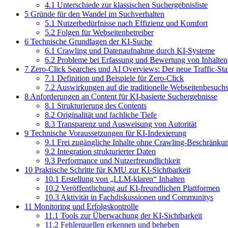
4.1
Unterschiede zur klassischen Suchergebnisliste
5
Gründe für den Wandel im Suchverhalten
5.1
Nutzerbedürfnisse nach Effizienz und Komfort
5.2
Folgen für Webseitenbetreiber
6
Technische Grundlagen der KI-Suche
6.1
Crawling und Datenaufnahme durch KI-Systeme
6.2
Probleme bei Erfassung und Bewertung von Inhalten
7
Zero-Click Searches und AI Overviews: Der neue Traffic-St
7.1
Definition und Beispiele für Zero-Click
7.2
Auswirkungen auf die traditionelle Webseitenbesuch
8
Anforderungen an Content für KI-basierte Suchergebnisse
8.1
Strukturierung des Contents
8.2
Originalität und fachliche Tiefe
8.3
Transparenz und Ausweisung von Autorität
9
Technische Voraussetzungen für KI-Indexierung
9.1
Frei zugängliche Inhalte ohne Crawling-Beschränku
9.2
Integration strukturierter Daten
9.3
Performance und Nutzerfreundlichkeit
10
Praktische Schritte für KMU zur KI-Sichtbarkeit
10.1
Erstellung von „LLM-klaren“ Inhalten
10.2
Veröffentlichung auf KI-freundlichen Plattformen
10.3
Aktivität in Fachdiskussionen und Communitys
11
Monitoring und Erfolgskontrolle
11.1
Tools zur Überwachung der KI-Sichtbarkeit
11.2
Fehlerquellen erkennen und beheben