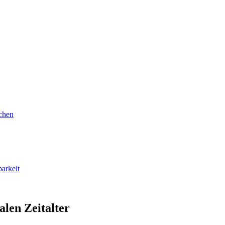
achen
arkeit
alen Zeitalter