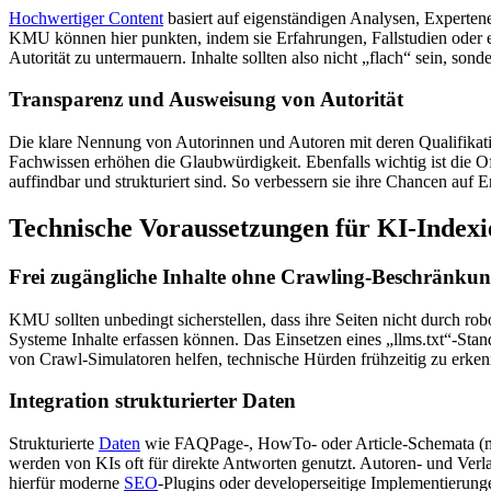
Hochwertiger Content
basiert auf eigenständigen Analysen, Experte
KMU können hier punkten, indem sie Erfahrungen, Fallstudien oder e
Autorität zu untermauern. Inhalte sollten also nicht „flach“ sein, sond
Transparenz und Ausweisung von Autorität
Die klare Nennung von Autorinnen und Autoren mit deren Qualifikati
Fachwissen erhöhen die Glaubwürdigkeit. Ebenfalls wichtig ist die Off
auffindbar und strukturiert sind. So verbessern sie ihre Chancen au
Technische Voraussetzungen für KI-Index
Frei zugängliche Inhalte ohne Crawling-Beschränku
KMU sollten unbedingt sicherstellen, dass ihre Seiten nicht durch ro
Systeme Inhalte erfassen können. Das Einsetzen eines „llms.txt“-St
von Crawl-Simulatoren helfen, technische Hürden frühzeitig zu erke
Integration strukturierter Daten
Strukturierte
Daten
wie FAQPage-, HowTo- oder Article-Schemata (mei
werden von KIs oft für direkte Antworten genutzt. Autoren- und Verla
hierfür moderne
SEO
-Plugins oder developerseitige Implementierunge