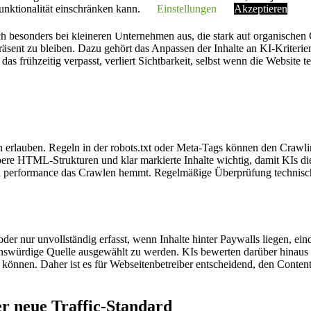
unktionalität einschränken kann.
Einstellungen
Akzeptieren
ch besonders bei kleineren Unternehmen aus, die stark auf organischen
sent zu bleiben. Dazu gehört das Anpassen der Inhalte an KI-Kriterie
as frühzeitig verpasst, verliert Sichtbarkeit, selbst wenn die Website t
isch erlauben. Regeln in der robots.txt oder Meta-Tags können den Cra
ere HTML-Strukturen und klar markierte Inhalte wichtig, damit KIs die
sh performance das Crawlen hemmt. Regelmäßige Überprüfung technis
 nur unvollständig erfasst, wenn Inhalte hinter Paywalls liegen, eindeu
nswürdige Quelle ausgewählt zu werden. KIs bewerten darüber hinaus d
önnen. Daher ist es für Webseitenbetreiber entscheidend, den Content q
r neue Traffic-Standard