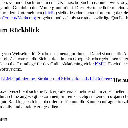
hen, verändert sich fundamental. Klassische Suchmaschinen wie Googl
ity oder Gemini in den Vordergrund rückt. Diese Systeme liefern keine
nd mittlere Unternehmen (
KMU
) stellt dies eine Herausforderung dar, d
m
Content-Marketing
zu gehen und sich als vertrauenswürdige Quelle de
 im Rückblick
rung von Webseiten für Suchmaschinenalgorithmen. Dabei standen die A
rund. Ziel war es, die Sichtbarkeit in den Google-Suchergebnissen zu 
deten die Grundlage für das Online-Marketing vieler
KMU
. Doch die 
twortsysteme.
Herau
 verschiebt sich die Nutzerpräferenz zunehmend hin zu schnellen, d
chmaschine angezeigt bekommen, führen zu stetig sinkendem organisch
 gute Rankings erzielen, aber der Traffic und die Kundenanfragen trot
daptiv und attraktiv zu gestalten.
men