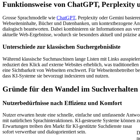
Funktionsweise von ChatGPT, Perplexity 
Grosse Sprachmodelle wie
ChatGPT
, Perplexity oder Gemini basiere
Webseiteninhalte, Bücher und Datenbanken, um kontextbezogene Antw
dialogisch beantworten. Dabei kombinieren sie Informationen aus ve
aktuelle Web-Ergebnisse, wodurch sie besonders aktuell und präzise
Unterschiede zur klassischen Suchergebnisliste
Während klassische Suchmaschinen lange Listen mit Links ausspielen
reduziert den Klick auf externe Websites erheblich, was traditionell
eine Sichtbarkeit von Webseiten erschwert. Für Webseitenbetreiber bede
dass KI-Systeme sie bevorzugt indexieren und nutzen.
Gründe für den Wandel im Suchverhalten
Nutzerbedürfnisse nach Effizienz und Komfort
Nutzer erwarten heute eine schnelle, einfache und umfassende Antwo
mit natürlichen Sprachinteraktionen. KI-gesteuerte Systeme können 
Erwartungen treiben den Markt für KI-gestützte Suchdienste rasant vo
sofort verwertbar und dialogorientiert sein.
D
n