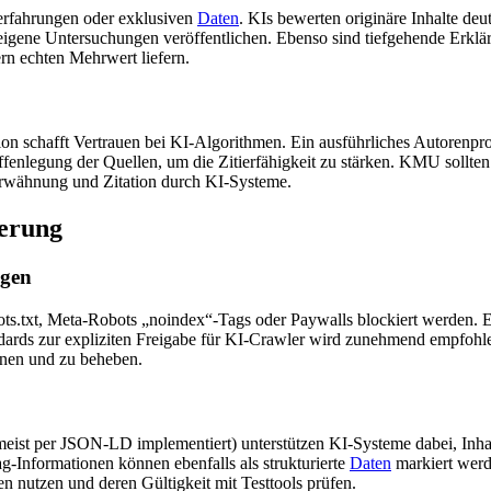
nerfahrungen oder exklusiven
Daten
. KIs bewerten originäre Inhalte de
igene Untersuchungen veröffentlichen. Ebenso sind tiefgehende Erklä
ern echten Mehrwert liefern.
on schafft Vertrauen bei KI-Algorithmen. Ein ausführliches Autorenpr
enlegung der Quellen, um die Zitierfähigkeit zu stärken. KMU sollten d
f Erwähnung und Zitation durch KI-Systeme.
ierung
ngen
bots.txt, Meta-Robots „noindex“-Tags oder Paywalls blockiert werden. 
andards zur expliziten Freigabe für KI-Crawler wird zunehmend empfoh
nnen und zu beheben.
st per JSON-LD implementiert) unterstützen KI-Systeme dabei, Inhal
g-Informationen können ebenfalls als strukturierte
Daten
markiert werd
n nutzen und deren Gültigkeit mit Testtools prüfen.