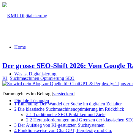
Home
Der grosse SEO-Shift 2026: Vom Google R
Was ist Digitalisierung
KI
,
Suchmaschinen Optimierung SEO
Darum geht es im Beitrag
[
verstecken
]
Digitale Lösungen
1
Einleitung: Der Wandel der Suche im digitalen Zeitalter
2
Die klassische Suchmaschinenoptimierung im Rückblick
2.1
Traditionelle SEO-Praktiken und Ziele
2.2
Herausforderungen und Grenzen der klassischen SE
3
Der Aufstieg von KI-gestützten Suchsystemen
4
Funktionsweise von ChatGPT, Perplexity und Co.