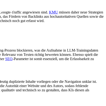
 Google-Traffic angewiesen sind.
KMU
müssen daher neue Strategien
n, das Fördern von Backlinks aus hochautoritativen Quellen sowie die
echnisch noch gut erfasst wird.
wling-Prozess blockieren, was die Aufnahme in LLM-Trainingsdaten
 Relevanz von Texten richtig bewerten können. Ebenso spielt die
cher
SEO
-Parameter ist somit essenziell, um die Erfassbarkeit zu
tig duplizierte Inhalte vorliegen oder die Navigation unklar ist.
ie Autorität einer Website und des Autors, sodass fehlende
ualitativ und technisch so zu gestalten, dass KIs diesen als