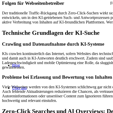
Folgen für Webseitenbetreiber
F
Der traditionelle Traffic-Rückgang durch Zero-Click-Suchen wirkt si
entwickeln, um in den KI-getriebenen Such- und Antwortprozessen prä
aktive Verbreitung von Inhalten auf KI-freundlichen Plattformen. Wer d
Technische Grundlagen der KI-Suche
Crawling und Datenaufnahme durch KI-Systeme
KIs crawlen kontinuierlich das Internet, sofern Websites dies techn
und damit auch in KI-Antworten deutlich erschwert. Zudem sind saub
Ladegeschwindigkeit und mobile Optimierung eine Rolle, da sluggi
Blog
gewährleisten.
Probleme bei Erfassung und Bewertung von Inhalten
Viele Webseiten werden von den KI-Systemen schlichtweg gar nicht oder
Über uns
Auch fehlende Aktualisierungen reduzieren die Chancen, als vertraue
Autoreninformationen oder unseriöser Content zum Ignorieren führen k
hochwertig und relevant einstufen.
Zero-Click Searches und AI Overviews: De