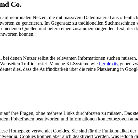
und Co.
n auf neuronalen Netzen, die mit massivem Datenmaterial aus öffentlich
orten zu generieren. Im Gegensatz zu traditionellen Suchmaschinen v
rschiedenen Quellen und liefern einen zusammenhängenden Text, der de
 antworten können.
, bei denen Nutzer selbst die relevanten Informationen suchen müssen
en Webseiten Traffic kostet. Manche KI-Systeme wie
Perplexity
geben zwa
utet dies, dass die Auffindbarkeit über die reine Platzierung in Google 
rt auf ihre Fragen, ohne mehrere Links durchforsten zu müssen. Das st
zudem Folgefragen beantworten und Informationen kontextbezogen anpa
ran und verändern die Art, wie Content erstellt und konsumiert wird. 
iese Homepage verwendet Cookies. Sie sind für die Funktionalität der 
otwendig. Cookies können aber auch deaktiviert werden, was jedoch d