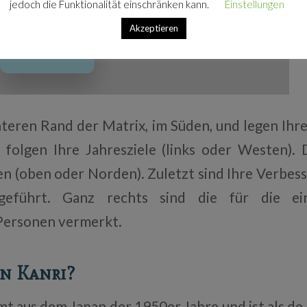
jedoch die Funktionalität einschränken kann.
Einstellungen
Akzeptieren
teren Rand der Matrix, im Süden, und legen Ihre 
s folgen Ihre Jahresziele (links oder Westen)
en (oben oder Norden). Zuletzt sind Ihre Verbess
geführt. Ganz rechts sind die für die ei
Personen vermerkt.
in Kanri?
t aus dem Japan der 1950er Jahre und ist als 