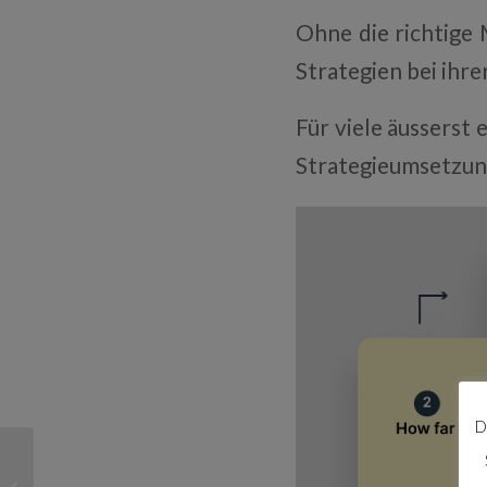
Ohne die richtige
Strategien bei ihr
Für viele äusserst
Strategieumsetzung
D
Künstliche Intelligenz im
CRM: Was Zoho CRM