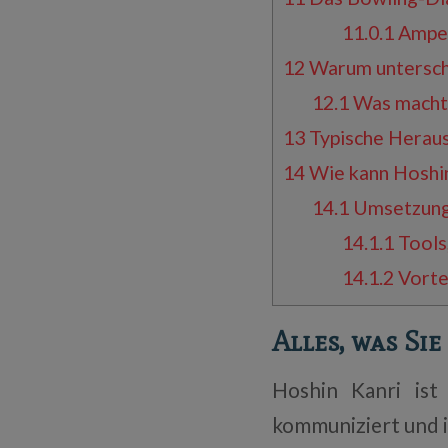
11.0.1
Ampel
12
Warum untersche
12.1
Was macht 
13
Typische Heraus
14
Wie kann Hoshin
14.1
Umsetzung
14.1.1
Tools
14.1.2
Vortei
Alles, was Si
Hoshin Kanri ist 
kommuniziert und 