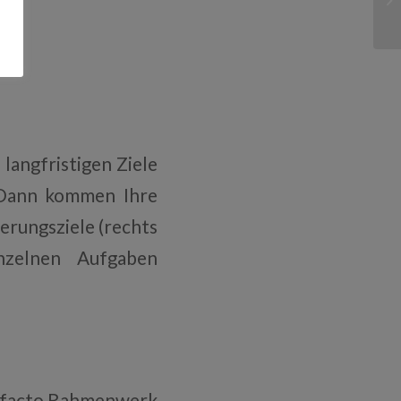
langfristigen Ziele
. Dann kommen Ihre
erungsziele (rechts
nzelnen Aufgaben
de facto Rahmenwerk