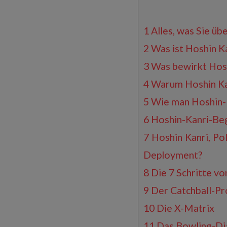
1
Alles, was Sie üb
2
Was ist Hoshin K
3
Was bewirkt Hosh
4
Warum Hoshin Kan
5
Wie man Hoshin-
6
Hoshin-Kanri-Beg
7
Hoshin Kanri, Po
Deployment?
8
Die 7 Schritte vo
9
Der Catchball-Pr
10
Die X-Matrix
11
Das Bowling-D