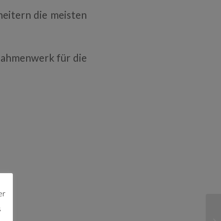
eitern die meisten
 Rahmenwerk für die
er
s