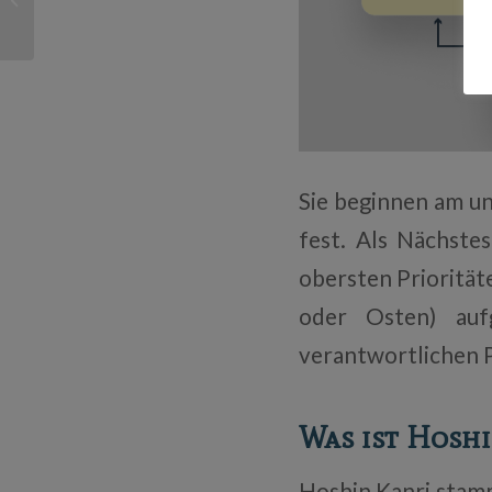
heute schon kann
Sie beginnen am un
fest. Als Nächste
obersten Priorität
oder Osten) auf
verantwortlichen 
Was ist Hosh
Hoshin Kanri stamm