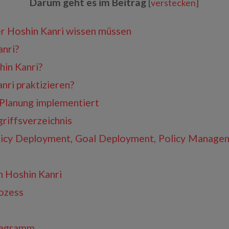
Darum geht es im Beitrag
[
verstecken
]
er Hoshin Kanri wissen müssen
anri?
in Kanri?
ri praktizieren?
Planung implementiert
riffsverzeichnis
licy Deployment, Goal Deployment, Policy Manage
n Hoshin Kanri
ozess
iagramm