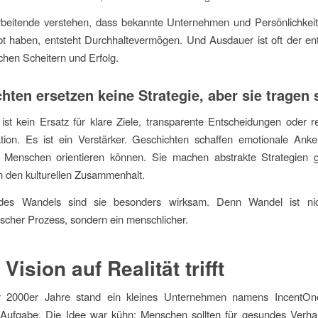
beitende verstehen, dass bekannte Unternehmen und Persönlichkeit
bt haben, entsteht Durchhaltevermögen. Und Ausdauer ist oft der e
chen Scheitern und Erfolg.
hten ersetzen keine Strategie, aber sie tragen 
ist kein Ersatz für klare Ziele, transparente Entscheidungen oder 
ion. Es ist ein Verstärker. Geschichten schaffen emotionale Anke
 Menschen orientieren können. Sie machen abstrakte Strategien g
n den kulturellen Zusammenhalt.
 des Wandels sind sie besonders wirksam. Denn Wandel ist nic
ischer Prozess, sondern ein menschlicher.
Vision auf Realität trifft
 2000er Jahre stand ein kleines Unternehmen namens IncentOn
 Aufgabe. Die Idee war kühn: Menschen sollten für gesundes Verhal