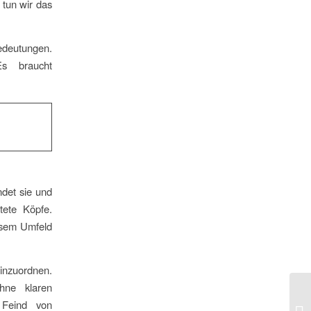
 tun wir das
edeutungen.
s braucht
ndet sie und
tete Köpfe.
iesem Umfeld
nzuordnen.
hne klaren
 Feind von