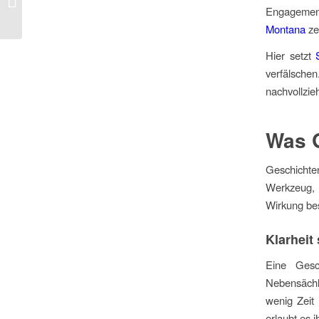
Engagement
für Unternehmen
Montana
zei
Hier setzt
verfälsche
nachvollzie
Was 
Geschichte
Werkzeug, 
Wirkung bes
Klarheit
Eine Gesch
Nebensächl
wenig Zeit
erlaubt es i