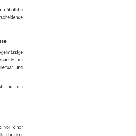
en ähnliche
ntscheidende
sie
regelmässige
rpunkte, an
reifbar und
ht nur ein
e vor einer
ten belohnt