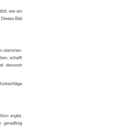
hlt, wie ein
 Dieses Bild
en stammen.
ben, schafft
nd dennoch
 Rückschläge
Sinn ergibt.
 geradlinig