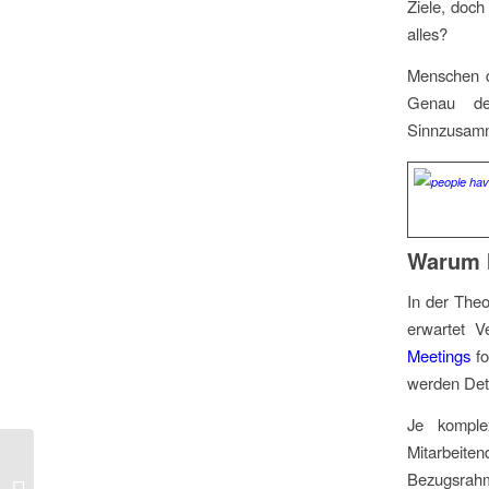
Ziele, doch
alles?
Menschen d
Genau de
Sinnzusamm
Warum I
In der Theo
erwartet V
Meetings
fo
werden Deta
Je komple
Mitarbeit
Workflow Automation:
Bezugsrah
Effizienz neu gedacht