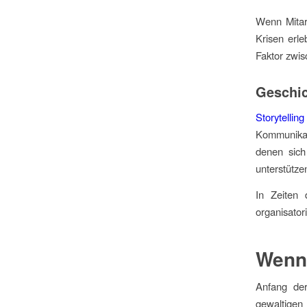
Wenn Mitar
Krisen erle
Faktor zwis
Geschic
Storytelling
Kommunikat
denen sich
unterstütze
In Zeiten
organisator
Wenn 
Anfang der
gewaltigen