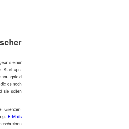
scher
gebnis einer
 Start-ups,
annungsfeld
, die es noch
d sie sollen
re Grenzen.
ung.
E-Mails
 beschreiben