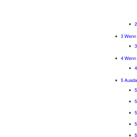
2
3
Wenn Vi
3
4
Wenn W
4
5
Ausdau
5
5
5
5
5