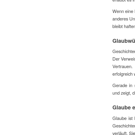
Wenn eine F
anderes Unt
bleibt haft
Glaubwür
Geschichte
Der Verweis
Vertrauen
erfolgreich
Gerade in s
und zeigt, 
Glaube 
Glaube ist 
Geschichte
verläuft. S