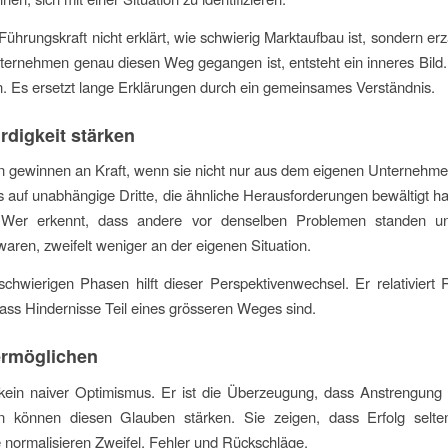
ührungskraft nicht erklärt, wie schwierig Marktaufbau ist, sondern erzä
ernehmen genau diesen Weg gegangen ist, entsteht ein inneres Bild.
en. Es ersetzt lange Erklärungen durch ein gemeinsames Verständnis.
digkeit stärken
n gewinnen an Kraft, wenn sie nicht nur aus dem eigenen Unternehm
 auf unabhängige Dritte, die ähnliche Herausforderungen bewältigt ha
. Wer erkennt, dass andere vor denselben Problemen standen u
 waren, zweifelt weniger an der eigenen Situation.
chwierigen Phasen hilft dieser Perspektivenwechsel. Er relativiert
dass Hindernisse Teil eines grösseren Weges sind.
ermöglichen
kein naiver Optimismus. Er ist die Überzeugung, dass Anstrengung 
n können diesen Glauben stärken. Sie zeigen, dass Erfolg selten
ie normalisieren Zweifel, Fehler und Rückschläge.