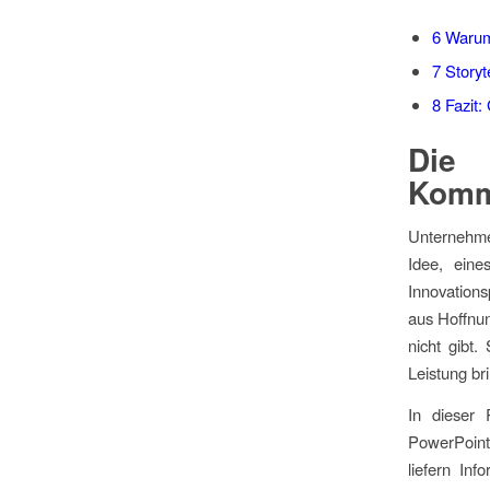
6
Warum 
7
Storyte
8
Fazit:
Die 
Komm
Unternehmen
Idee, eine
Innovation
aus Hoffnung
nicht gibt.
Leistung b
In dieser 
PowerPoint
liefern Inf