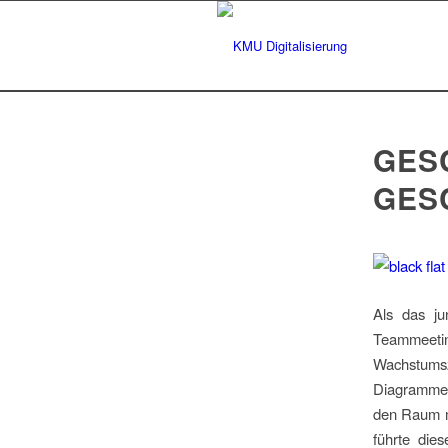
GES
GES
Als das j
Teammeetin
Wachstums
Diagramme 
den Raum m
führte die