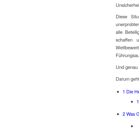
Unsicherhe
Diese Situ
unerprobten
alle Beteil
schaffen 
Wettbewer
Führungsau
Und genau h
Darum geht
1
Die He
1
2
Was Ge