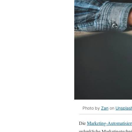
Photo by
Zan
on
Unsplas
Die
Marketing-Automatisie
erdenkliche Marketingtechnik