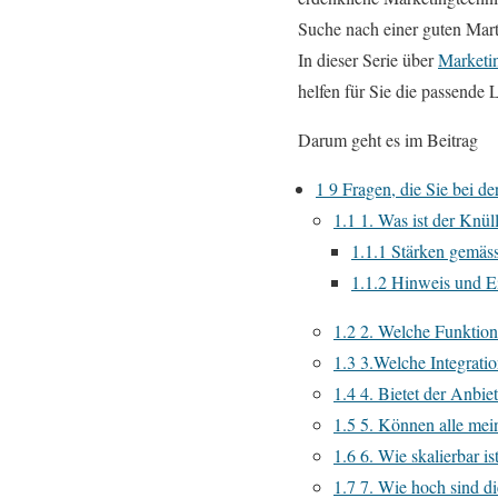
Suche nach einer guten Marte
In dieser Serie über
Marketi
helfen für Sie die passende 
Darum geht es im Beitrag
1
9 Fragen, die Sie bei d
1.1
1. Was ist der Knül
1.1.1
Stärken gemäss
1.1.2
Hinweis und E
1.2
2. Welche Funktione
1.3
3.Welche Integratio
1.4
4. Bietet der Anbie
1.5
5. Können alle mei
1.6
6. Wie skalierbar is
1.7
7. Wie hoch sind d