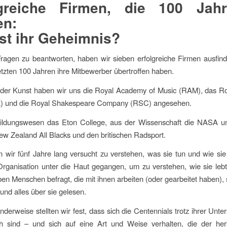
lgreiche Firmen, die 100 Jahr
en:
st ihr Geheimnis?
ragen zu beantworten, haben wir sieben erfolgreiche Firmen ausfind
letzten 100 Jahren ihre Mitbewerber übertroffen haben.
 der Kunst haben wir uns die Royal Academy of Music (RAM), das Ro
A) und die Royal Shakespeare Company (RSC) angesehen.
ldungswesen das Eton College, aus der Wissenschaft die NASA 
ew Zealand All Blacks und den britischen Radsport.
wir fünf Jahre lang versucht zu verstehen, was sie tun und wie sie
Organisation unter die Haut gegangen, um zu verstehen, wie sie leb
en Menschen befragt, die mit ihnen arbeiten (oder gearbeitet haben), s
und alles über sie gelesen.
derweise stellten wir fest, dass sich die Centennials trotz ihrer Unter
ch sind – und sich auf eine Art und Weise verhalten, die der he