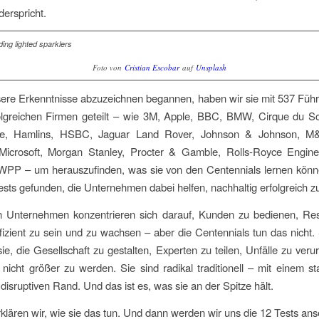
derspricht.
Foto von
Cristian Escobar
auf
Unsplash
sere Erkenntnisse abzuzeichnen begannen, haben wir sie mit 537 Füh
olgreichen Firmen geteilt – wie 3M, Apple, BBC, BMW, Cirque du Sol
e, Hamlins, HSBC, Jaguar Land Rover, Johnson & Johnson, M&
Microsoft, Morgan Stanley, Procter & Gamble, Rolls-Royce Engines
 WPP – um herauszufinden, was sie von den Centennials lernen könn
sts gefunden, die Unternehmen dabei helfen, nachhaltig erfolgreich zu
n Unternehmen konzentrieren sich darauf, Kunden zu bedienen, Re
ffizient zu sein und zu
wachsen
– aber die Centennials tun das nicht.
ie, die Gesellschaft zu gestalten, Experten zu teilen, Unfälle zu ver
nicht größer zu werden. Sie sind radikal traditionell – mit einem st
disruptiven Rand. Und das ist es, was sie an der Spitze hält.
klären wir, wie sie das tun. Und dann werden wir uns die 12 Tests an