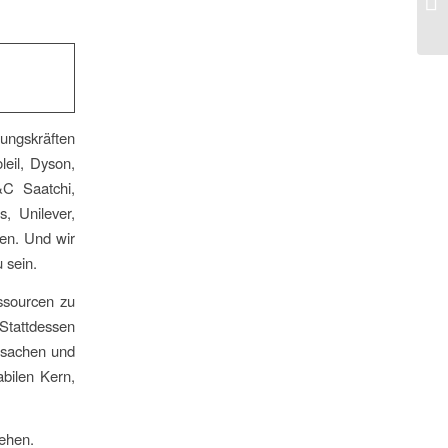
rungskräften
eil, Dyson,
C Saatchi,
, Unilever,
en. Und wir
 sein.
ssourcen zu
 Stattdessen
ursachen und
abilen Kern,
sehen.