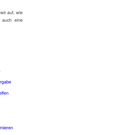
wir auf, wie
st auch eine
n
ergabe
elfen
imieren