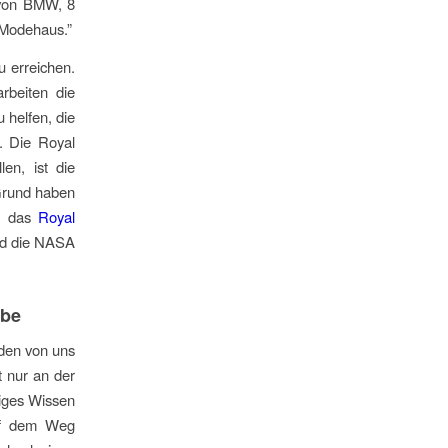
 von BMW, 8
 Modehaus.”
u erreichen.
rbeiten die
 helfen, die
. Die Royal
len, ist die
 Grund haben
d, das
Royal
und die NASA
abe
 den von uns
t nur an der
tiges Wissen
auf dem Weg