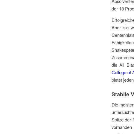
Absolvente
der 18 Pro
Erfolgreich
Aber sie w
Centennials
Fähigkeite
Shakespea
Zusammenarb
die All Bl
College of 
bietet jed
Stabile 
Die meiste
untersuchte
Spitze der 
vorhanden 