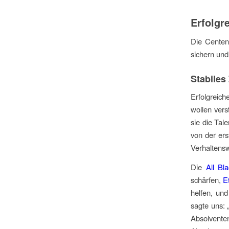
Erfolgr
Die Centenn
sichern und
Stabiles
Erfolgreich
wollen vers
sie die Tal
von der ers
Verhaltens
Die
All Bl
schärfen,
E
helfen, un
sagte uns
: 
Absolvent