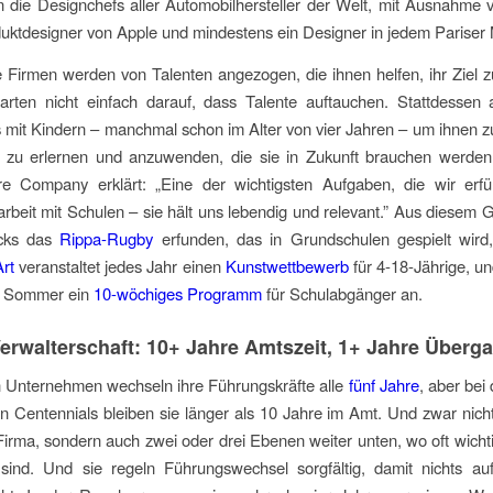
n die Designchefs aller Automobilhersteller der Welt, mit Ausnahme
duktdesigner
von
Apple und mindestens ein Designer in jedem Pariser
e Firmen werden von Talenten angezogen, die ihnen helfen, ihr Ziel z
arten nicht einfach darauf, dass Talente auftauchen. Stattdessen a
 mit Kindern – manchmal schon im Alter von vier Jahren – um ihnen zu
n zu erlernen und anzuwenden,
die
sie in Zukunft brauchen werden
re Company erklärt:
„
Eine der wichtigsten Aufgaben, die wir erfül
eit mit Schulen – sie hält uns lebendig und relevant.” Aus diesem
acks das
Rippa-Rugby
erfunden, das in Grundschulen gespielt wir
Art
veranstaltet jedes Jahr einen
Kunstwettbewerb
für 4-18-Jährige, 
en Sommer ein
10-wöchiges Programm
für Schulabgänger an.
Verwalterschaft: 10+ Jahre Amtszeit, 1+ Jahre Überg
n Unternehmen wechseln ihre Führungskräfte alle
fünf Jahre
, aber bei
n Centennials bleiben sie länger als 10 Jahre im Amt. Und zwar nich
Firma, sondern auch zwei oder drei Ebenen weiter unten, wo oft wich
sind. Und sie regeln Führungswechsel sorgfältig, damit nichts 