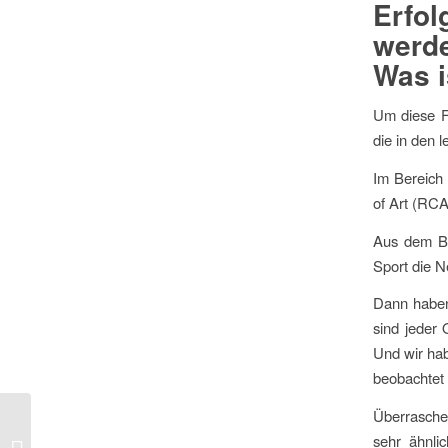
Erfo
werd
Was i
Um diese F
die in den 
Im Bereich
of Art (RC
Aus dem Bi
Sport die N
Dann haben 
sind jeder 
Und wir hab
beobachtet 
Überraschen
Customer Journey
sehr ähnli
Touchpoints Beispiele