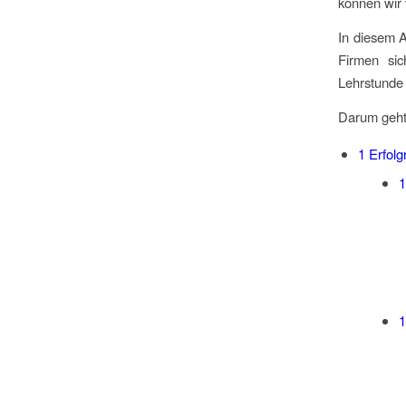
können wir 
In diesem A
Firmen sich
Lehrstunde
Darum geht
1
Erfolg
1
1