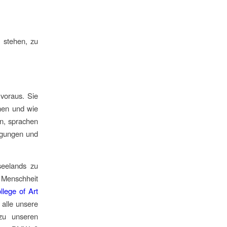
e stehen, zu
 voraus. Sie
nnen und wie
en, sprachen
eugungen und
eelands
zu
r Menschheit
llege of Art
 alle unsere
zu unseren