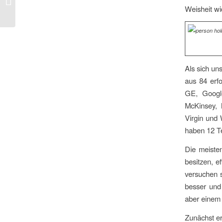
Weisheit wi
für Ihr KMU
Als sich un
aus 84 erf
GE, Googl
McKinsey, 
Virgin und
haben 12 Te
Die meiste
besitzen, e
versuchen s
besser und 
aber einem 
Zunächst er