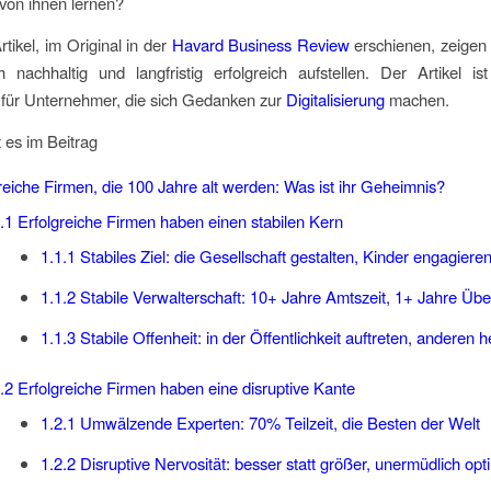
von ihnen lernen?
rtikel, im Original in der
Havard Business Review
erschienen, zeigen 
 nachhaltig und langfristig erfolgreich aufstellen. Der Artikel i
 für Unternehmer, die sich Gedanken zur
Digitalisierung
machen.
 es im Beitrag
reiche Firmen, die 100 Jahre alt werden: Was ist ihr Geheimnis?
.1
Erfolgreiche Firmen haben einen stabilen Kern
1.1.1
Stabiles Ziel: die Gesellschaft gestalten, Kinder engagiere
1.1.2
Stabile Verwalterschaft: 10+ Jahre Amtszeit, 1+ Jahre Üb
1.1.3
Stabile Offenheit: in der Öffentlichkeit auftreten, anderen h
.2
Erfolgreiche Firmen haben eine disruptive Kante
1.2.1
Umwälzende Experten: 70% Teilzeit, die Besten der Welt
1.2.2
Disruptive Nervosität: besser statt größer, unermüdlich opt