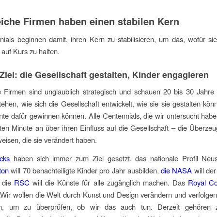
eiche Firmen haben einen stabilen Kern
ials beginnen damit, ihren Kern zu stabilisieren, um das, wofür si
 auf Kurs zu halten.
 Ziel: die Gesellschaft gestalten, Kinder engagieren
e Firmen sind unglaublich strategisch und schauen 20 bis 30 Jahre
tehen, wie sich die Gesellschaft entwickelt, wie sie sie gestalten kö
ente dafür gewinnen können. Alle Centennials, die wir untersucht hab
ten Minute an über ihren Einfluss auf die Gesellschaft – die Überz
weisen,
die
sie verändert haben.
acks
haben sich immer zum Ziel gesetzt, das nationale Profil
Neus
ton
will 70 benachteiligte Kinder pro Jahr ausbilden,
die NASA
will de
d die
RSC
will die Künste für alle zugänglich machen. Das
Royal Co
„
Wir wollen die Welt durch Kunst und Design verändern und verfolgen
en, um zu überprüfen,
ob
wir das auch tun. Derzeit gehören 