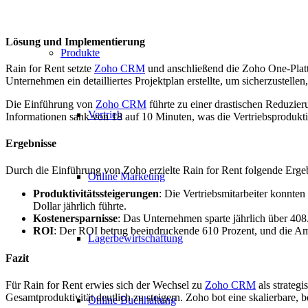
Lösung und Implementierung
Produkte
Rain for Rent setzte
Zoho CRM
und anschließend die Zoho One-Plattf
Unternehmen ein detailliertes Projektplan erstellte, um sicherzustellen,
Die Einführung von
Zoho CRM
führte zu einer drastischen Reduzieru
Vertrieb
Informationen sank von 18 auf 10 Minuten, was die Vertriebsproduktiv
Ergebnisse
Durch die Einführung von Zoho erzielte Rain for Rent folgende Erge
Online Marketing
Produktivitätssteigerungen
: Die Vertriebsmitarbeiter konnte
Dollar jährlich führte.
Kostenersparnisse
: Das Unternehmen sparte jährlich über 408.
ROI
: Der ROI betrug beeindruckende 610 Prozent, und die Amo
Lagerbewirtschaftung
Fazit
Für Rain for Rent erwies sich der Wechsel zu
Zoho CRM
als strateg
Gesamtproduktivität deutlich zu steigern. Zoho bot eine skalierbare
Online Buchhaltung