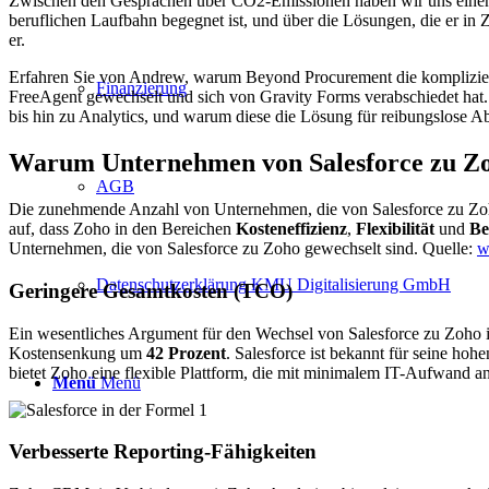
Zwischen den Gesprächen über CO2-Emissionen haben wir uns einen
beruflichen Laufbahn begegnet ist, und über die Lösungen, die er i
er.
Erfahren Sie von Andrew, warum Beyond Procurement die komplizierte
Finanzierung
FreeAgent gewechselt und sich von Gravity Forms verabschiedet hat. 
bis hin zu Analytics, und warum diese die Lösung für reibungslose Ab
Warum Unternehmen von Salesforce zu Zo
AGB
Die zunehmende Anzahl von Unternehmen, die von Salesforce zu Zoho
auf, dass Zoho in den Bereichen
Kosteneffizienz
,
Flexibilität
und
Be
Unternehmen, die von Salesforce zu Zoho gewechselt sind. Quelle:
w
Datenschutzerklärung KMU Digitalisierung GmbH
Geringere Gesamtkosten (TCO)
Ein wesentliches Argument für den Wechsel von Salesforce zu Zoho 
Kostensenkung um
42 Prozent
. Salesforce ist bekannt für seine h
bietet Zoho eine flexible Plattform, die mit minimalem IT-Aufwand 
Menü
Menü
Verbesserte Reporting-Fähigkeiten