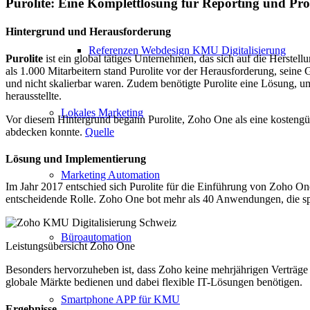
Purolite: Eine Komplettlösung für Reporting und Pro
Hintergrund und Herausforderung
Referenzen Webdesign KMU Digitalisierung
Purolite
ist ein global tätiges Unternehmen, das sich auf die Herste
als 1.000 Mitarbeitern stand Purolite vor der Herausforderung, sein
und nicht skalierbar waren. Zudem benötigte Purolite eine Lösung, 
herausstellte.
Lokales Marketing
Vor diesem Hintergrund begann Purolite, Zoho One als eine kostengün
abdecken konnte.
Quelle
Lösung und Implementierung
Marketing Automation
Im Jahr 2017 entschied sich Purolite für die Einführung von Zoho One
entscheidende Rolle. Zoho One bot mehr als 40 Anwendungen, die sp
Büroautomation
Leistungsübersicht Zoho One
Besonders hervorzuheben ist, dass Zoho keine mehrjährigen Verträge
globale Märkte bedienen und dabei flexible IT-Lösungen benötigen.
Smartphone APP für KMU
Ergebnisse