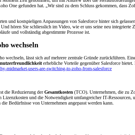
 Moment Zeit genommen, um mit Andrew über die Herausforderungen i
n Zoho One gefunden hat. „Wir sind zu dem Schluss gekommen, dass Zoh
n und kostspieligen Anpassungen von Salesforce hinter sich gelassen
Und hören Sie schliesslich im Video, wie er uns seine neu integrierte
läufe und vollständig abgestimmte Prozesse ist.
ho wechseln
 wechseln, lässt sich auf mehrere zentrale Gründe zurückführen. Eine
nutzerfreundlichkeit
erhebliche Vorteile gegenüber Salesforce bietet.
hy-midmarket-users-are-switching-to-zoho-from-salesforce
ist die Reduzierung der
Gesamtkosten
(TCO). Unternehmen, die zu Zoho
ohen Lizenzkosten und die Notwendigkeit umfangreicher IT-Ressourcen,
an die Bedürfnisse von Unternehmen angepasst werden kann.