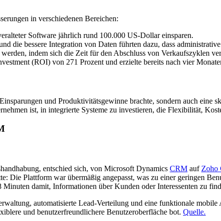
sserungen in verschiedenen Bereichen:
veralteter Software jährlich rund 100.000 US-Dollar einsparen.
nd die bessere Integration von Daten führten dazu, dass administrati
rt werden, indem sich die Zeit für den Abschluss von Verkaufszyklen ver
nvestment (ROI) von 271 Prozent und erzielte bereits nach vier Monaten
 Einsparungen und Produktivitätsgewinne brachte, sondern auch eine sk
ehmen ist, in integrierte Systeme zu investieren, die Flexibilität, Kost
RM
tshandhabung, entschied sich, von Microsoft Dynamics
CRM
auf
Zoho
: Die Plattform war übermäßig angepasst, was zu einer geringen Benu
 Minuten damit, Informationen über Kunden oder Interessenten zu finden
rwaltung, automatisierte Lead-Verteilung und eine funktionale mobil
exiblere und benutzerfreundlichere Benutzeroberfläche bot.
Quelle.