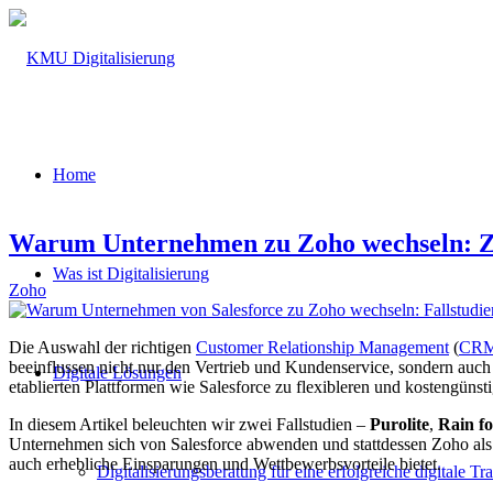
Home
Warum Unternehmen zu Zoho wechseln: Zwe
Was ist Digitalisierung
Zoho
Die Auswahl der richtigen
Customer Relationship Management
(
CR
beeinflussen nicht nur den Vertrieb und Kundenservice, sondern au
Digitale Lösungen
etablierten Plattformen wie Salesforce zu flexibleren und kostengün
In diesem Artikel beleuchten wir zwei Fallstudien –
Purolite
,
Rain f
Unternehmen sich von Salesforce abwenden und stattdessen Zoho al
auch erhebliche Einsparungen und Wettbewerbsvorteile bietet.
Digitalisierungsberatung für eine erfolgreiche digitale T