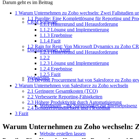
Darum geht es im Beitrag
1
Warum Unternehmen zu Zoho wechseln: Zwei Fallstudien und
1.1
Purolite: Eine Komplettlösung für Reporting und Prod
CRM Software
1.1.1
Hintergrund und Herausforderung
1.1.2
Lösung und Implementierung
1.1.3
Ergebnisse
1.1.4
Fazit
1.2
Rain for Rent: Von Microsoft Dynamics zu Zoho C
Digitalisierungs Audit
1.2.1
Hintergrund und Herausforderung
1.2.2
1.2.3
Lösung und Implementierung
1.2.4
Ergebnisse
1.2.5
Fazit
Webdesign
1.3
Beyond Procurement hat von Salesforce zu Zoho gewe
2
Warum Unternehmen von Salesforce zu Zoho wechseln
2.1
Geringere Gesamtkosten (TCO)
2.2
Verbesserte Reporting-Fähigkeiten
2.3
Höhere Produktivität durch Automatisierung
Webdesign – Ihr Sorglospaket zur Internetpräsenz
2.4
Benutzerfreundlichkeit und Flexibilität
3
Fazit
Warum Unternehmen zu Zoho wechseln: Zwe
Website erstellen lassen