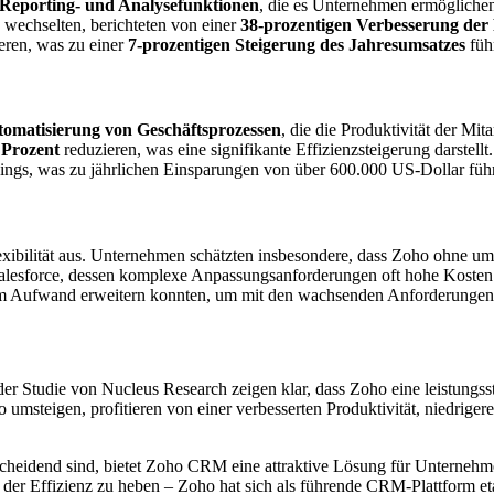
Reporting- und Analysefunktionen
, die es Unternehmen ermöglichen
 wechselten, berichteten von einer
38-prozentigen Verbesserung der 
eren, was zu einer
7-prozentigen Steigerung des Jahresumsatzes
führ
omatisierung von Geschäftsprozessen
, die die Produktivität der Mit
 Prozent
reduzieren, was eine signifikante Effizienzsteigerung darstell
s, was zu jährlichen Einsparungen von über 600.000 US-Dollar führ
xibilität aus. Unternehmen schätzten insbesondere, dass Zoho ohne um
zu Salesforce, dessen komplexe Anpassungsanforderungen oft hohe Kost
m Aufwand erweitern konnten, um mit den wachsenden Anforderungen ih
der Studie von Nucleus Research zeigen klar, dass Zoho eine leistungss
msteigen, profitieren von einer verbesserten Produktivität, niedrigere
entscheidend sind, bietet Zoho CRM eine attraktive Lösung für Unterneh
der Effizienz zu heben – Zoho hat sich als führende CRM-Plattform et