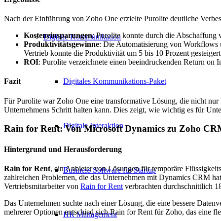
Nach der Einführung von Zoho One erzielte Purolite deutliche Verbe
Kosteneinsparungen
: Purolite konnte durch die Abschaffung 
Digitale Kommunikation
Produktivitätsgewinne
: Die Automatisierung von Workflows u
Vertrieb konnte die Produktivität um 5 bis 10 Prozent gesteige
ROI
: Purolite verzeichnete einen beeindruckenden Return on I
Digitales Kommunikations-Paket
Fazit
Für Purolite war Zoho One eine transformative Lösung, die nicht nur
Unternehmens Schritt halten kann. Dies zeigt, wie wichtig es für Untern
Digitale Interaktion
Rain for Rent: Von Microsoft Dynamics zu Zoho C
Hintergrund und Herausforderung
Rain for Rent
, ein Anbieter von Lösungen für temporäre Flüssigkei
Business Software für Startup
zahlreichen Problemen, die das Unternehmen mit Dynamics CRM hatte
Vertriebsmitarbeiter von
Rain for Rent
verbrachten durchschnittlich 18
Das Unternehmen suchte nach einer Lösung, die eine bessere Datenve
mehrerer Optionen entschied sich Rain for Rent für Zoho, das eine fl
HR Management