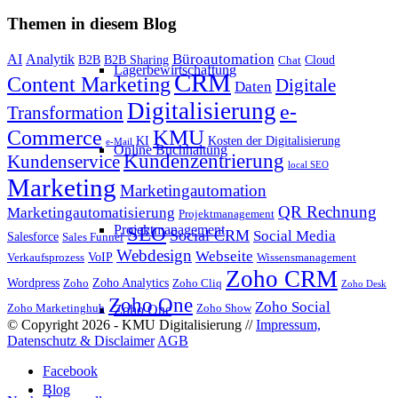
Themen in diesem Blog
Büroautomation
AI
Analytik
B2B
B2B Sharing
Cloud
Chat
Lagerbewirtschaftung
CRM
Content Marketing
Digitale
Daten
Digitalisierung
e-
Transformation
KMU
Commerce
KI
Kosten der Digitalisierung
e-Mail
Online Buchhaltung
Kundenzentrierung
Kundenservice
local SEO
Marketing
Marketingautomation
QR Rechnung
Marketingautomatisierung
Projektmanagement
SEO
Projektmanagement
Social CRM
Social Media
Salesforce
Sales Funnel
Webdesign
Webseite
VoIP
Verkaufsprozess
Wissensmanagement
Zoho CRM
Wordpress
Zoho Analytics
Zoho
Zoho Cliq
Zoho Desk
Zoho One
Zoho Social
Zoho Marketinghub
Zoho Show
Zoho One
© Copyright 2026 - KMU Digitalisierung //
Impressum,
Datenschutz & Disclaimer
AGB
Facebook
Blog