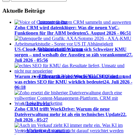
Aktuelle Beiträge
Internetpräsenz
Zoho CRM wird datenklüger: Was die neuen VoC-
Funktionen für Ihr ABM bedeuten
5. August 2026 - 06:51
Website erstellen lassen
US-Cloud-Abhängigkeit: Warum sich Schweizer KMU
sorgen – und weshalb der Ausstieg so zäh vorankommt
27.
Juli 2026 - 05:56
Referenzen Webdesign KMU Digitalisierung
Warum zwei Blogartikel pro Woche kein SEO sind – und
was echtes SEO für KMU wirklich bedeutet
24. Juli 2026 -
06:18
Lokales Marketing
Zoho CRM trifft WorkDrive: Warum die neue
Dateiverwaltung mehr ist als ein technisches Update
22.
Juli 2026 - 05:27
Marketing Automation