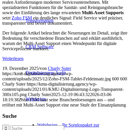
realen Anforderungen moderner Serviceunternehmen. Mit
spezialisierten Funktionen für die Sanitär- und Reinigungsbranche
sowie der Einführung des lange erwarteten
Multi-Asset Supports
setzt
Zoho FSM
ein deutliches Signal: Field Service wird präziser,
Transformation
transparenter und besser dokumentiert.
Der folgende Artikel beleuchtet die Neuerungen im Detail, zeigt ihre
Bedeutung für verschiedene Branchen auf und erklärt ausführlich,
warum der Multi-Asset Support einen Wendepunkt für digitale
CRM Software
Serviceprozesse markiert.
Weiterlesen
19. Dezember 2025
/
von
Charly Suter
Digitalisierungs Audit
https://kmu-digitalisierung.agency/wp-
content/uploads/2025/12/Zoho-FSM-Tablet-Feldeinsatz.jpg
600
600
Charly Suter
https://kmu-digitalisierung.agency/wp-
content/uploads/2021/01/KMU-Digitalisierung-Logo-Transparent-
300x105.png
Charly Suter
2025-12-19 06:43:32
2026-03-06
Webdesign
18:19:38
Zoho FSM baut seine Branchenloesungen aus – und
eröfnet mit Multi-Asset Support eine neue Stufe der Einsatzplanung
Suche
Webdesign – Ihr Sorglospaket zur