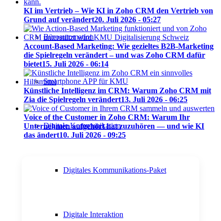
KI im Vertrieb – Wie KI in Zoho CRM den Vertrieb von
Grund auf verändert
20. Juli 2026 - 05:27
Büroautomation
Account-Based Marketing: Wie gezieltes B2B-Marketing
die Spielregeln verändert – und was Zoho CRM dafür
bietet
15. Juli 2026 - 06:14
Smartphone APP für KMU
Künstliche Intelligenz im CRM: Warum Zoho CRM mit
Zia die Spielregeln verändert
13. Juli 2026 - 06:25
Voice of the Customer in Zoho CRM: Warum Ihr
Digitale Kommunikation
Unternehmen aufgehört hat zuzuhören — und wie KI
das ändert
10. Juli 2026 - 09:25
Digitales Kommunikations-Paket
Digitale Interaktion