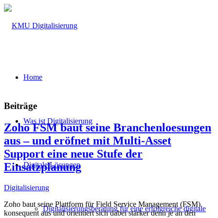
Home
Beiträge
Was ist Digitalisierung
Zoho FSM baut seine Branchenloesungen
aus – und eröfnet mit Multi-Asset
Support eine neue Stufe der
Einsatzplanung
Digitale Lösungen
Digitalisierung
Zoho baut seine Plattform für Field Service Management (FSM)
Digitalisierungsberatung für eine erfolgreiche digitale
konsequent aus und orientiert sich dabei stärker denn je an den