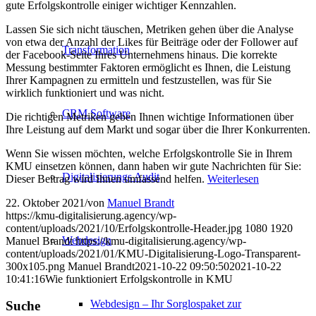
gute Erfolgskontrolle einiger wichtiger Kennzahlen.
Lassen Sie sich nicht täuschen, Metriken gehen über die Analyse
von etwa der Anzahl der Likes für Beiträge oder der Follower auf
Transformation
der Facebook-Seite Ihres Unternehmens hinaus. Die korrekte
Messung bestimmter Faktoren ermöglicht es Ihnen, die Leistung
Ihrer Kampagnen zu ermitteln und festzustellen, was für Sie
wirklich funktioniert und was nicht.
CRM Software
Die richtigen Metriken geben Ihnen wichtige Informationen über
Ihre Leistung auf dem Markt und sogar über die Ihrer Konkurrenten.
Wenn Sie wissen möchten, welche Erfolgskontrolle Sie in Ihrem
KMU einsetzen können, dann haben wir gute Nachrichten für Sie:
Digitalisierungs Audit
Dieser Beitrag wird Ihnen umfassend helfen.
Weiterlesen
22. Oktober 2021
/
von
Manuel Brandt
https://kmu-digitalisierung.agency/wp-
content/uploads/2021/10/Erfolgskontrolle-Header.jpg
1080
1920
Webdesign
Manuel Brandt
https://kmu-digitalisierung.agency/wp-
content/uploads/2021/01/KMU-Digitalisierung-Logo-Transparent-
300x105.png
Manuel Brandt
2021-10-22 09:50:50
2021-10-22
10:41:16
Wie funktioniert Erfolgskontrolle in KMU
Webdesign – Ihr Sorglospaket zur
Suche