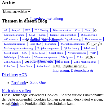
Archiv
Lagerbewirtschaftung
Themen in diesem Blog
©
AI
Analytik
B2B
B2B Sharing
Büroautomation
Chat
Cloud
Content Marketing
CRM
Daten
Digitale Transformation
Digitalisierung
e-Commerce
e-Mail
KI
KMU
Kosten der Digitalisierung
Kundenservice
Online Buchhaltung
Copyright
Kundenzentrierung
local SEO
Marketing
Marketingautomation
Marketingautomatisierung
Projektmanagement
QR Rechnung
Salesforce
Sales Funnel
SEO
Social CRM
Social Media
Verkaufsprozess
VoIP
2026 -
Webdesign
Webseite
Wissensmanagement
Wordpress
Zoho
Projektmanagement
Zoho Analytics
Zoho Cliq
Zoho CRM
Zoho Desk
Zoho Marketinghub
KMU Digitalisierung //
Zoho One
Zoho Show
Zoho Social
Impressum, Datenschutz &
Disclaimer
AGB
Zoho One
Facebook
Nach oben scrollen
Diese Homepage verwendet Cookies. Sie sind für die Funktionalität
der Seite notwendig. Cookies können aber auch deaktiviert werden,
was jedoch die Funktionalität einschränken kann.
Blog