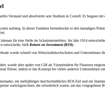
el
arfen Verstand und absolvierte sein Studium in Cornell. Er begann mit
lysten aufstieg. In dieser Funktion beeindruckte er den damaligen Präs
ont.
eman für eine Stelle im Schatzmeisterbüro. Im Jahr 1914 entwickelte 
n entwickelte, hieß
Return on Investment
(ROI)
.
ethode wurde schnell von Wirtschaftshochschulen und Unternehmen üb
ert, wurde aber später von GM als Vizepräsident für Finanzen eingeste
 neue Ebene, indem er das Konzept bei vielen anderen Unternehmen ei
 Automarke, ein mehrjähriges durchschnittliches ROI-Ziel und ein Stan
enpreise zurückgerechnet, die erforderlich waren, um das vorgegebene R