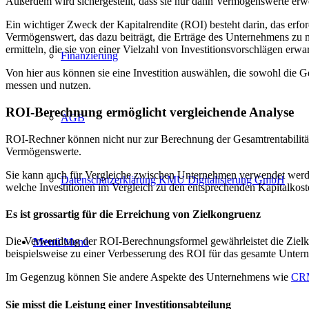
Außerdem wird sichergestellt, dass sie nur dann Vermögenswerte erw
Ein wichtiger Zweck der Kapitalrendite (ROI) besteht darin, das erfor
Vermögenswert, das dazu beiträgt, die Erträge des Unternehmens zu m
ermitteln, die sie von einer Vielzahl von Investitionsvorschlägen erw
Finanzierung
Von hier aus können sie eine Investition auswählen, die sowohl die G
messen und nutzen.
ROI-Berechnung ermöglicht vergleichende Analyse
AGB
ROI-Rechner können nicht nur zur Berechnung der Gesamtrentabilität
Vermögenswerte.
Sie kann auch für Vergleiche zwischen Unternehmen verwendet werden,
Datenschutzerklärung KMU Digitalisierung GmbH
welche Investitionen im Vergleich zu den entsprechenden Kapitalkos
Es ist grossartig für die Erreichung von Zielkongruenz
Die Verwendung der ROI-Berechnungsformel gewährleistet die Zielk
Menü
Menü
beispielsweise zu einer Verbesserung des ROI für das gesamte Unter
Im Gegenzug können Sie andere Aspekte des Unternehmens wie
CRM
Sie misst die Leistung einer Investitionsabteilung