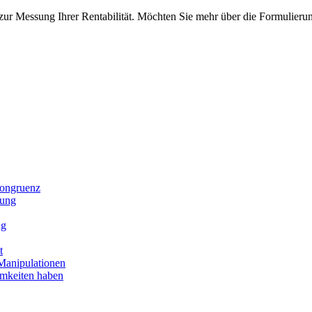
 zur Messung Ihrer Rentabilität. Möchten Sie mehr über die Formulier
lkongruenz
lung
ng
t
 Manipulationen
mkeiten haben