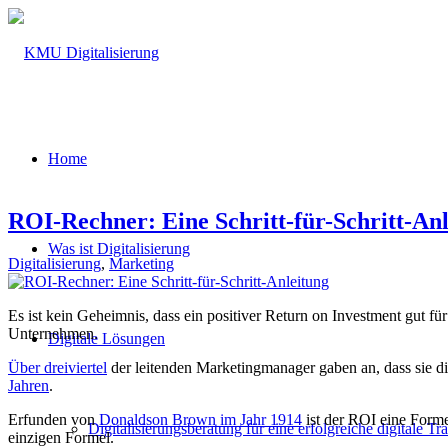
Home
ROI-Rechner: Eine Schritt-für-Schritt-An
Was ist Digitalisierung
Digitalisierung
,
Marketing
Es ist kein Geheimnis, dass ein positiver Return on Investment gut fü
Unternehmen.
Digitale Lösungen
Über dreiviertel
der leitenden Marketingmanager gaben an, dass sie di
Jahren
.
Erfunden von
Donaldson Brown im Jahr 1914
ist der ROI eine Forme
Digitalisierungsberatung für eine erfolgreiche digitale T
einzigen Formel.