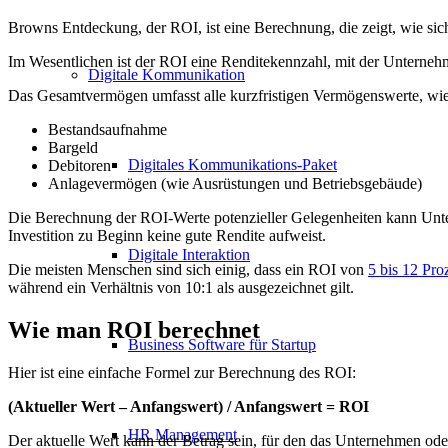
Browns
Entdeckung, der ROI, ist eine Berechnung, die zeigt, wie sic
Im Wesentlichen ist der ROI eine Renditekennzahl, mit der Unterneh
Digitale Kommunikation
Das Gesamtvermögen umfasst alle kurzfristigen Vermögenswerte, wie 
Bestandsaufnahme
Bargeld
Digitales Kommunikations-Paket
Debitoren
Anlagevermögen (wie Ausrüstungen und Betriebsgebäude)
Die Berechnung der ROI-Werte potenzieller Gelegenheiten kann Unte
Investition zu Beginn keine gute Rendite aufweist.
Digitale Interaktion
Die meisten Menschen sind sich einig, dass ein ROI von
5 bis 12 Pro
während ein Verhältnis von 10:1 als ausgezeichnet gilt.
Wie man ROI berechnet
Business Software für Startup
Hier ist eine einfache Formel zur Berechnung des ROI:
(Aktueller Wert – Anfangswert) / Anfangswert = ROI
HR Management
Der aktuelle Wert kann der Betrag sein, für den das Unternehmen oder