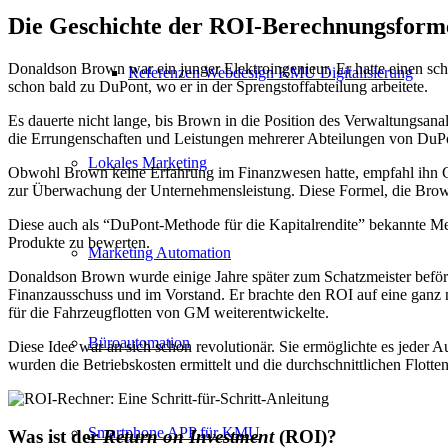
Die Geschichte der ROI-Berechnungsform
Donaldson Brown war ein junger Elektroingenieur. Er hatte einen sch
Referenzen Webdesign KMU Digitalisierung
schon bald zu DuPont, wo er in der Sprengstoffabteilung arbeitete.
Es
dauerte
nicht lange, bis Brown in die Position des Verwaltungsana
die Errungenschaften und Leistungen mehrerer Abteilungen von DuP
Lokales Marketing
Obwohl Brown keine Erfahrung im Finanzwesen hatte, empfahl ihn Col
zur Überwachung der Unternehmensleistung. Diese Formel, die Brow
Diese auch als
“
DuPont-Methode für die Kapitalrendite” bekannte M
Produkte zu bewerten.
Marketing Automation
Donaldson Brown wurde einige Jahre später zum Schatzmeister beförd
Finanzausschuss und im Vorstand. Er brachte den ROI auf eine ganz
für die Fahrzeugflotten
von
GM weiterentwickelte.
Büroautomation
Diese Idee war an sich schon revolutionär. Sie ermöglichte es jeder
wurden die Betriebskosten ermittelt und die durchschnittlichen Flott
Smartphone APP für KMU
Was ist der
Return on Investment
(ROI)?