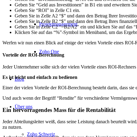
Geben Sie
“
Geld aus Investitionen” in B1 ein und erweitern Sie
Geben Sie
“
ROI” in Zelle C1 ein.
Geben Sie in Zelle A2
“
$” und dann den Betrag Ihrer Investitio
Geben Sie in Zelle B2
“
$” und dann den Betrag Ihres finanziel
Projektmanagement
Geben Sie in Zelle C2
“
=B2/A2″ ein und klicken Sie auf das
“
Klicken Sie auf das
“
%”-Symbol im Menüband, um das Ergebnis
Werfen
wir nun einen Blick auf einige der vielen Vorteile eines ROI-
Zoho One
Vorteile der ROI-Berechnung
Jeder Unternehmer sollte sich der vielen Vorteile eines ROI-Rechners
Es ist leicht und einfach zu bedienen
Blog
Einer der vielen Vorteile der ROI-Berechnung besteht darin, dass sie
Und auch wenn der Begriff
“
Rendite” für verschiedene Vermögenswert
Über uns
Ein hervorragendes Mass für die Rentabilität
Jeder Abteilungsleiter weiß, dass seine Leistung danach beurteilt wir
zu nutzen.
Zoho Schweiz