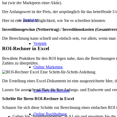
hat (wie der Marktpreis einer Aktie).
Der Anfangswert ist der Preis, der ursprünglich für das betreffende 
Produkte
Hier ist eine andere Möglichkeit, wie Sie es schreiben könnten:
Investitionsgewinn (Nettoertrag) / Investitionskosten (Gesamtv
Die Berechnung kann schnell und einfach sein, vor allem, wenn ma
Vertrieb
ROI-Rechner in Excel
Bewährte Praktiken für den ROI legen nahe, dass die Berechnungen tr
Zahlen zu überprüfen.
Online Marketing
Die Erstellung eines Excel-Dokuments ist eine ausgezeichnete Idee, d
Lassen Sie ausreichend Platz für Ihre Anfangs- und Endwerte und v
Lagerbewirtschaftung
Schritte für Ihren ROI-Rechner in Excel
Schauen Sie sich diese Schritte zur Berechnung eines einfachen ROI 
Online Buchhaltung
Geben Sie
“
Investitionsbetrag” in A1 ein und erweitern Sie die 