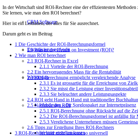
In der Wirtschaft sind ROI-Rechner eine der effizientesten Methoden
Sie lernen, wie man den ROI berechnet?
CRM Software
Hier ist ein Leitfaden, der alles für Sie ausrechnet.
Darum geht es im Beitrag
1
Die Geschichte der ROI-Berechnungsformel
Digitalisierungs Audit
1.1
Was ist der Return on Investment (ROI)?
2
Wie man ROI berechnet
2.1
ROI-Rechner in Excel
2.1.1
Vorteile der ROI-Berechnung
2.2
Ein hervorragendes Mass für die Rentabilität
Webdesign
2.3
ROI-Berechnung ermöglicht vergleichende Analyse
2.3.1
Es ist grossartig für die Erreichung von Zie
2.3.2
Sie misst die Leistung einer Investitionsabtei
2.3.3
Sie beleuchtet andere Leistungsaspekte
2.4
ROI geht Hand in Hand mit traditioneller Buchhaltu
Webdesign – Ihr Sorglospaket zur Internetpräsenz
2.5
Nachteile des ROI
2.5.1
ROI-Berechnung ohne Rücksicht auf die Zei
2.5.2
Die ROI-Berechnungsformel ist anfällig für
2.5.3
Verglichene Unternehmen müssen Gemeinsa
2.6
Tipps zur Erstellung Ihres ROI-Rechners
Website erstellen lassen
3
ROI-Rechner sind nicht umsonst so universell