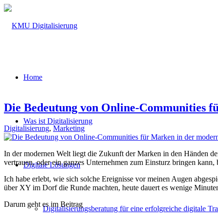
Home
Die Bedeutung von Online-Communities f
Was ist Digitalisierung
Digitalisierung
,
Marketing
In der modernen Welt liegt die Zukunft der Marken in den Händen der
vertrauen, oder ein ganzes Unternehmen zum Einsturz bringen kann, bis
Digitale Lösungen
Ich habe erlebt, wie sich solche Ereignisse vor meinen Augen abgespi
über XY im Dorf die Runde machten, heute dauert es wenige Minuten
Darum geht es im Beitrag
Digitalisierungsberatung für eine erfolgreiche digitale T