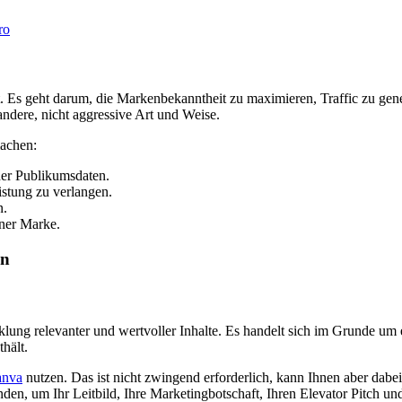
t. Es geht darum, die Markenbekanntheit zu maximieren, Traffic zu g
e andere, nicht aggressive Art und Weise.
machen:
der Publikumsdaten.
istung zu verlangen.
n.
iner Marke.
en
lung relevanter und wertvoller Inhalte. Es handelt sich im Grunde um 
hält.
anva
nutzen. Das ist nicht zwingend erforderlich, kann Ihnen aber dabei
nden, um Ihr Leitbild, Ihre Marketingbotschaft, Ihren Elevator Pitch 