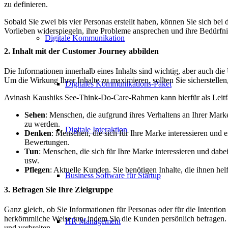
zu definieren.
Sobald Sie zwei bis vier Personas erstellt haben, können Sie sich bei 
Vorlieben widerspiegeln, ihre Probleme ansprechen und ihre Bedürfni
Digitale Kommunikation
2. Inhalt mit der Customer Journey abbilden
Die Informationen innerhalb eines Inhalts sind wichtig, aber auch die
Um die Wirkung Ihrer Inhalte zu maximieren, sollten Sie sicherstellen,
Digitales Kommunikations-Paket
Avinash Kaushiks See-Think-Do-Care-Rahmen kann hierfür als Leitfaden
Sehen
: Menschen, die aufgrund ihres Verhaltens an Ihrer Marke
zu werden.
Digitale Interaktion
Denken
: Menschen, die sich für Ihre Marke interessieren und 
Bewertungen.
Tun
: Menschen, die sich für Ihre Marke interessieren und dab
usw.
Pflegen
: Aktuelle Kunden. Sie benötigen Inhalte, die ihnen h
Business Software für Startup
3. Befragen Sie Ihre Zielgruppe
Ganz gleich, ob Sie Informationen für Personas oder für die Intentio
herkömmliche Weise tun, indem Sie die Kunden persönlich befragen.
HR Management
und verbreiten.