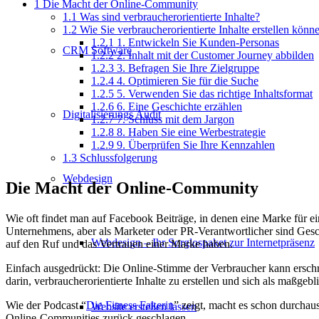
1
Die Macht der Online-Community
1.1
Was sind verbraucherorientierte Inhalte?
1.2
Wie Sie verbraucherorientierte Inhalte erstellen könn
1.2.1
1. Entwickeln Sie Kunden-Personas
CRM Software
1.2.2
2. Inhalt mit der Customer Journey abbilden
1.2.3
3. Befragen Sie Ihre Zielgruppe
1.2.4
4. Optimieren Sie für die Suche
1.2.5
5. Verwenden Sie das richtige Inhaltsformat
1.2.6
6. Eine Geschichte erzählen
Digitalisierungs Audit
1.2.7
7. Schluss mit dem Jargon
1.2.8
8. Haben Sie eine Werbestrategie
1.2.9
9. Überprüfen Sie Ihre Kennzahlen
1.3
Schlussfolgerung
Webdesign
Die Macht der Online-Community
Wie oft findet man auf Facebook Beiträge, in denen eine Marke für ein
Unternehmens, aber als Marketer oder PR-Verantwortlicher sind Ges
Webdesign – Ihr Sorglospaket zur Internetpräsenz
auf den Ruf und das Vertrauen einer Marke haben.
Einfach ausgedrückt: Die Online-Stimme der Verbraucher kann erschr
darin, verbraucherorientierte Inhalte zu erstellen und sich als maßgebl
Wie der Podcast “
Die Fitness Fakerin
” zeigt, macht es schon durcha
Website erstellen lassen
Online-Communities zurück geschlagen.