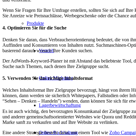
Wenn Sie Fragen für Ihre Umfrage erstellen, sollten Sie sich auf Ih
Sie Anreize wie Preisnachlässe, Werbegeschenke oder die Chance au
Produkte
4. Optimieren Sie für die Suche
Denken Sie daran, dass Verbraucherorientierung bedeutet, die von 
Auffinden und Konsumieren von Inhalten nutzt. Suchmaschinen-Opti
basierend darauf, wonach Ihre Kunden suchen.
Vertrieb
Der AdWords-Keyword-Planer ist mit Abstand das beliebteste Tool, das
Suche nach Themen, nach denen Ihre Zielgruppe sucht.
Online Marketing
5. Verwenden Sie das richtige Inhaltsformat
Welches Inhaltsformat Ihre Zielgruppe bevorzugt, hängt von ihrem Hi
können, dann werden sie sicherlich Whitepapers, Fallstudien oder I
“Sehen – Denken – Handeln”) wenden, dann können Sie sich für etwa
Lagerbewirtschaftung
Es ist auch wichtig, den bevorzugten Konsumkanal der Zielgruppe zu nu
und anderer gemeinschaftsorientierter Websites wie Quora und Reddit.
Marke sanft zu verkaufen und auf Ihre Website zu verlinken.
Online Buchhaltung
Eine andere Strategie besteht darin, mit einem Tool wie
Zoho Campai