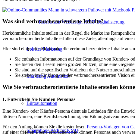
Was sind verbraucherorientierte Inhalte?
Referenzen Webdesign KMU Digitalisierung
Herkömmliche Inhalte stellen in der Regel die Marke ins Rampenlich
verbraucherorientierte Inhalte erfüllen diese Ziele, allerdings auf ein
Hier sind einige der Merkmale, die verbraucherzentrierte Inhalte aus
Lokales Marketing
Sie enthalten Informationen auf der Grundlage von Kunden- o
Sie bieten den Lesern einen großen Nutzen, ohne eine Gegenle
Sie sind auf die spezifischen Vorlieben der Nutzer zugeschnitte
Sie stehen im Einklang mit der verbraucherzentrierten Vision e
Marketing Automation
Wie Sie verbraucherorientierte Inhalte erstellen könn
1. Entwickeln Sie Kunden-Personas
Büroautomation
Eine Kunden- oder Käufer-Persona dient als Leitfaden für die Entwick
fiktiven Namen, eine Berufsbezeichnung, ein Bildungsniveau usw. ent
Für den Anfang können Sie die kostenlosen
Persona-Vorlagen von C
Smartphone APP für KMU
auf einer tieferen Ebene erforschen. Sie können Personas auch verwe