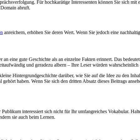
ächsverfolgung. Für hochkarätige Interessenten können Sie sich mit e
 Domain abruft.
en
anreichern, erhöhen Sie deren Wert. Wenn Sie jedoch eine nachhaltige
r an eine gute Geschichte als an einzelne Fakten erinnert. Das bedeute
zeitaufwändig und geradezu albern – Ihre Leser würden wahrscheinlich 
kleine Hintergrundgeschichte darüber, wie Sie auf die Idee zu den Inh
l gehört haben. Wenn Sie sich den dritten Absatz dieses Beitrags anseh
Publikum interessiert sich nicht für Ihr umfangreiches Vokabular. Halte
ndern sie auch beim Lernen.