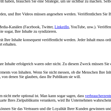
tellt haben, brauchen Sie eine Strategie, um sie sichtbar zu machen. S
den, und Ihre Videos müssen angesehen werden. Veröffentlichen Sie I
l-Media-Kanälen (Facebook, Twitter,
LinkedIn
, YouTube, usw.). Veröffe
 sogar, Ihre Inhalte zu syndizieren.
 damit Ihre Inhalte konsequent veröffentlicht werden. Jeder Inhalt muss
t erhalten.
b Ihre Inhalte erfolgreich waren oder nicht. Zu diesem Zweck müssen Sie
ents von Inhalten. Wenn Sie nicht messen, ob die Menschen Ihre Inhal
te, von denen Sie glauben, dass Ihr Publikum sie will.
um nicht mehr optional ist. Man kann sogar sagen, dass
verbraucherzentr
karte Ihres Zielpublikums verankern, wird Ihr Unternehmen wahrscheinl
e können Sie das Vertrauen und die Loyalität Ihrer Kunden gewinnen und