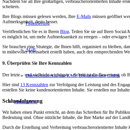
Nachdem Sie all Ihre großartigen, verbraucherorientierten Inhalte ers
scheitern.
Ihre Blogs müssen gelesen werden, Ihre
E-Mails
müssen geöffnet wer
Aufmerksamkeit, desto besser.
Finanzierung
Veröffentlichen Sie es in Ihrem
Blog
. Teilen Sie sie auf Ihren Socia
es möglich ist, um mehr Aufmerksamkeit zu erregen – oder erwägen Sie
Sie brauchen eine Strategie, die Ihnen hilft, organisiert zu bleiben,
AGB
in mühevoller Kleinarbeit erstellt haben, auch den entsprechenden Wer
9. Überprüfen Sie Ihre Kennzahlen
Der letzte – und vielleicht wichtigste – Schritt ist die Bewertung, o
Datenschutzerklärung KMU Digitalisierung GmbH
Hier sind
13 Kennzahlen
zur Verfolgung der Leistung und des Engagem
erstellen Sie keine kundenorientierten Inhalte. Sie erstellen nur Inhal
Schlussfolgerung
Menü
Menü
Wir haben einen Punkt erreicht, an dem das Schreiben für Ihr Publik
Bedeutung sind. Ohne nützliche Inhalte, die Ihre Marke auf der Land
Durch die Erstellung und Verbreitung verbraucherorientierter Inhalt