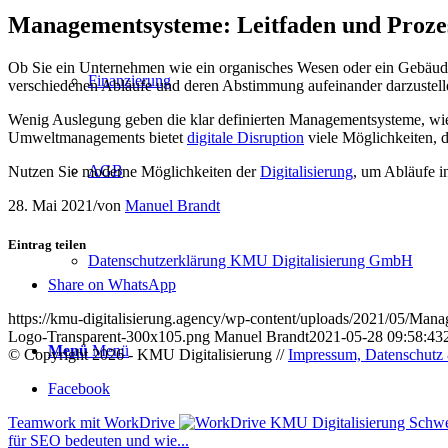
Managementsysteme: Leitfaden und Proze
Ob Sie ein Unternehmen wie ein organisches Wesen oder ein Gebäude se
Finanzierung
verschiedenen Abläufe und deren Abstimmung aufeinander darzustell
Wenig Auslegung geben die klar definierten Managementsysteme, wie 
Umweltmanagements bietet
digitale Disruption
viele Möglichkeiten, 
AGB
Nutzen Sie moderne Möglichkeiten der
Digitalisierung
, um Abläufe 
28. Mai 2021
/
von
Manuel Brandt
Eintrag teilen
Datenschutzerklärung KMU Digitalisierung GmbH
Share on WhatsApp
https://kmu-digitalisierung.agency/wp-content/uploads/2021/05/Man
Logo-Transparent-300x105.png
Manuel Brandt
2021-05-28 09:58:43
Menü
Menü
© Copyright 2026 - KMU Digitalisierung //
Impressum, Datenschutz 
Facebook
Teamwork mit WorkDrive
für SEO bedeuten und wie...