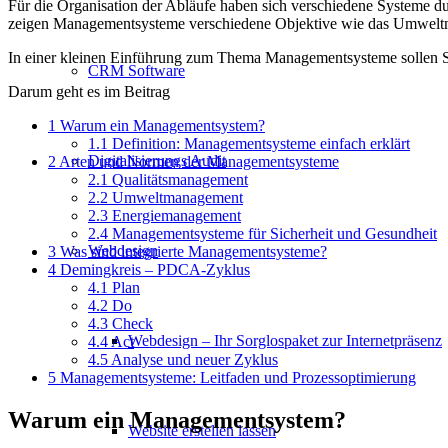
Für die Organisation der Abläufe haben sich verschiedene Systeme dur
zeigen Managementsysteme verschiedene Objektive wie das Umweltma
In einer kleinen Einführung zum Thema Managementsysteme sollen Sie
CRM Software
Darum geht es im Beitrag
1
Warum ein Managementsystem?
1.1
Definition: Managementsysteme einfach erklärt
Digitalisierungs Audit
2
Arten und Normen der Managementsysteme
2.1
Qualitätsmanagement
2.2
Umweltmanagement
2.3
Energiemanagement
2.4
Managementsysteme für Sicherheit und Gesundheit
Webdesign
3
Was sind integrierte Managementsysteme?
4
Demingkreis – PDCA-Zyklus
4.1
Plan
4.2
Do
4.3
Check
Webdesign – Ihr Sorglospaket zur Internetpräsenz
4.4
Act
4.5
Analyse und neuer Zyklus
5
Managementsysteme: Leitfaden und Prozessoptimierung
Warum ein Managementsystem?
Website erstellen lassen