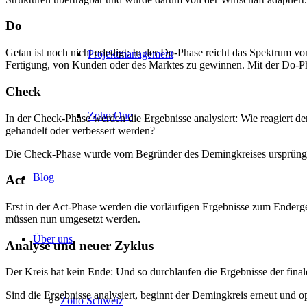
Do
Getan ist noch nicht erledigt: In der Do-Phase reicht das Spektrum von
Projektmanagement
Fertigung, von Kunden oder des Marktes zu gewinnen. Mit der Do-P
Check
Zoho One
In der Check-Phase werden die Ergebnisse analysiert: Wie reagiert d
gehandelt oder verbessert werden?
Die Check-Phase wurde vom Begründer des Demingkreises ursprünglich
Blog
Act
Erst in der Act-Phase werden die vorläufigen Ergebnisse zum Enderg
müssen nun umgesetzt werden.
Über uns
Analyse und neuer Zyklus
Der Kreis hat kein Ende: Und so durchlaufen die Ergebnisse der fina
Sind die Ergebnisse analysiert, beginnt der Demingkreis erneut und o
Zoho Schweiz