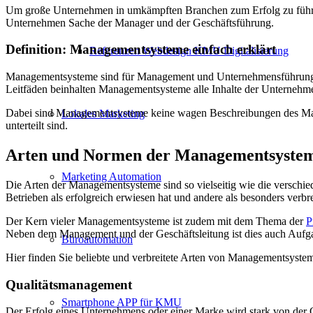
Um große Unternehmen in umkämpften Branchen zum Erfolg zu führen,
Unternehmen Sache der Manager und der Geschäftsführung.
Definition: Managementsysteme einfach erklärt
Referenzen Webdesign KMU Digitalisierung
Managementsysteme sind für Management und Unternehmensführung wi
Leitfäden beinhalten Managementsysteme alle Inhalte der Unternehm
Dabei sind Managementsysteme keine wagen Beschreibungen des Mana
Lokales Marketing
unterteilt sind.
Arten und Normen der Managementsyste
Marketing Automation
Die Arten der Managementsysteme sind so vielseitig wie die verschied
Betrieben als erfolgreich erwiesen hat und andere als besonders verbr
Der Kern vieler Managementsysteme ist zudem mit dem Thema der
P
Neben dem Management und der Geschäftsleitung ist dies auch Aufga
Büroautomation
Hier finden Sie beliebte und verbreitete Arten von Managementsys
Qualitätsmanagement
Smartphone APP für KMU
Der Erfolg eines Unternehmens oder einer Marke wird stark von der Qu