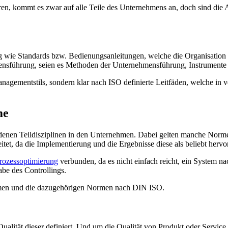
 kommt es zwar auf alle Teile des Unternehmens an, doch sind die Au
e Standards bzw. Bedienungsanleitungen, welche die Organisation d
ensführung, seien es Methoden der Unternehmensführung, Instrumente 
gementstils, sondern klar nach ISO definierte Leitfäden, welche i
me
enen Teildisziplinen in den Unternehmen. Dabei gelten manche Normen a
eitet, da die Implementierung und die Ergebnisse diese als beliebt herv
rozessoptimierung
verbunden, da es nicht einfach reicht, ein System na
be des Controllings.
temen und die dazugehörigen Normen nach DIN ISO.
alität dieser definiert. Und um die Qualität von Produkt oder Service a