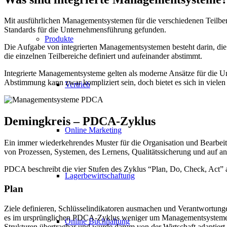
Mit ausführlichen Managementsystemen für die verschiedenen Teilb
Standards für die Unternehmensführung gefunden.
Produkte
Die Aufgabe von integrierten Managementsystemen besteht darin, die
die einzelnen Teilbereiche definiert und aufeinander abstimmt.
Integrierte Managementsysteme gelten als moderne Ansätze für die Unt
Abstimmung kann zwar kompliziert sein, doch bietet es sich in vie
Vertrieb
Demingkreis – PDCA-Zyklus
Online Marketing
Ein immer wiederkehrendes Muster für die Organisation und Bearbe
von Prozessen, Systemen, des Lernens, Qualitätssicherung und auf a
PDCA beschreibt die vier Stufen des Zyklus “Plan, Do, Check, Act” a
Lagerbewirtschaftung
Plan
Ziele definieren, Schlüsselindikatoren ausmachen und Verantwortunge
es im ursprünglichen PDCA-Zyklus weniger um Managementsysteme un
Online Buchhaltung
Strukturen übertragbar und wurde darum von der Wirtschaft adaptiert.