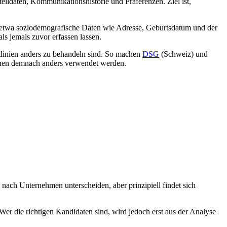
elldaten, Kommunikationshistorie und Präferenzen. Ziel ist,
n etwa soziodemografische Daten wie Adresse, Geburtsdatum und der
ls jemals zuvor erfassen lassen.
tlinien anders zu behandeln sind. So machen
DSG
(Schweiz) und
nnen demnach anders verwendet werden.
 nach Unternehmen unterscheiden, aber prinzipiell findet sich
r die richtigen Kandidaten sind, wird jedoch erst aus der Analyse