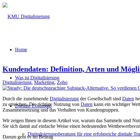
Home
Kundendaten: Definition, Arten und Mögli
Was ist Digitalisierung
Digitalisierung
,
Marketing
,
Zoho
Durch die zunehmende
Digitalisierung
der Gesellschaft sind
Daten
he
zu erreichen. Die richtige Nutzung von
Daten
kann ein wichtiger Wett
Digitale Lösungen
Zusammensetzung und das Verhalten von Kundengruppen.
Wir zeigen Ihnen in diesem Artikel vor, warum das Sammeln und Nu
Sie sich damit auf einfache Weise einen bedeutenden Wettbewerbsvort
Digitalisierungsberatung für eine erfolgreiche digitale T
Darum geht es im Beitrag