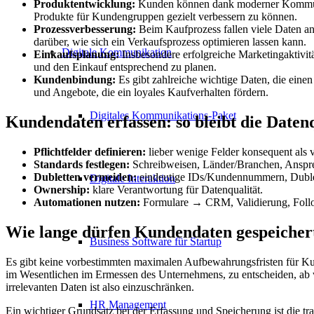
Produktentwicklung:
Kunden können dank moderner Kommunik
Produkte für Kundengruppen gezielt verbessern zu können.
Prozessverbesserung:
Beim Kaufprozess fallen viele Daten an
darüber, wie sich ein Verkaufsprozess optimieren lassen kann.
Digitale Kommunikation
Einkaufsplanung:
Insbesondere erfolgreiche Marketingaktivit
und den Einkauf entsprechend zu planen.
Kundenbindung:
Es gibt zahlreiche wichtige Daten, die eine
und Angebote, die ein loyales Kaufverhalten fördern.
Digitales Kommunikations-Paket
Kundendaten erfassen: so bleibt die Daten
Pflichtfelder definieren:
lieber wenige Felder konsequent als v
Standards festlegen:
Schreibweisen, Länder/Branchen, Anspre
Dubletten vermeiden:
eindeutige IDs/Kundennummern, Duble
Digitale Interaktion
Ownership:
klare Verantwortung für Datenqualität.
Automationen nutzen:
Formulare → CRM, Validierung, Foll
Wie lange dürfen Kundendaten gespeicher
Business Software für Startup
Es gibt keine vorbestimmten maximalen Aufbewahrungsfristen für Kun
im Wesentlichen im Ermessen des Unternehmens, zu entscheiden, ab w
irrelevanten Daten ist also einzuschränken.
HR Management
Ein wichtiger Grundsatz bei der Erfassung und Speicherung ist die t