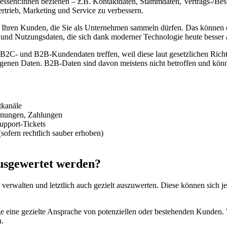
ressent:innen beziehen – z.B. Kontaktdaten, Stammdaten, Vertrags-/Best
trieb, Marketing und Service zu verbessern.
 zu Ihren Kunden, die Sie als Unternehmen sammeln dürfen. Das könne
 und Nutzungsdaten, die sich dank moderner Technologie heute besser a
B2C- und B2B-Kundendaten treffen, weil diese laut gesetzlichen Rich
genen Daten. B2B-Daten sind davon meistens nicht betroffen und kö
tkanäle
hnungen, Zahlungen
upport-Tickets
sofern rechtlich sauber erhoben)
usgewertet werden?
verwalten und letztlich auch gezielt auszuwerten. Diese können sich je
eine gezielte Ansprache von potenziellen oder bestehenden Kunden. We
h.