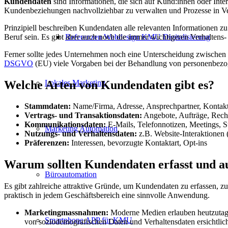
Kundendaten
sind Informationen, die sich auf Kund:innen oder Inte
Kundenbeziehungen nachvollziehbar zu verwalten und Prozesse in Ver
Prinzipiell beschreiben Kundendaten alle relevanten Informationen
Beruf sein. Es gibt aber auch noch die immer wichtigeren Verhaltens-
Referenzen Webdesign KMU Digitalisierung
Ferner sollte jedes Unternehmen noch eine Unterscheidung zwischen 
DSGVO
(EU) viele Vorgaben bei der Behandlung von personenbezo
Welche Arten von Kundendaten gibt es?
Lokales Marketing
Stammdaten:
Name/Firma, Adresse, Ansprechpartner, Kontak
Vertrags- und Transaktionsdaten:
Angebote, Aufträge, Rec
Kommunikationsdaten:
E-Mails, Telefonnotizen, Meetings, S
Marketing Automation
Nutzungs- und Verhaltensdaten:
z.B. Website-Interaktionen (
Präferenzen:
Interessen, bevorzugte Kontaktart, Opt-ins
Warum sollten Kundendaten erfasst und a
Büroautomation
Es gibt zahlreiche attraktive Gründe, um Kundendaten zu erfassen, zu 
praktisch in jedem Geschäftsbereich eine sinnvolle Anwendung.
Marketingmassnahmen:
Moderne Medien erlauben heutzutage 
Smartphone APP für KMU
von soziodemografischen Daten und Verhaltensdaten ersichtlic