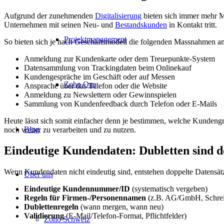
Aufgrund der zunehmenden
Digitalisierung
bieten sich immer mehr M
Unternehmen mit seinen Neu- und
Bestandskunden
in Kontakt tritt.
Projektmanagement
So bieten sich je nach Geschäftsmodell die folgenden Massnahmen an
Anmeldung zur Kundenkarte oder dem Treuepunkte-System
Datensammlung von Trackingdaten beim Onlinekauf
Kundengespräche im Geschäft oder auf Messen
Zoho One
Ansprache über das Telefon oder die Website
Anmeldung zu Newslettern oder Gewinnspielen
Sammlung von Kundenfeedback durch Telefon oder E-Mails
Heute lässt sich somit einfacher denn je bestimmen, welche Kundeng
Blog
noch weiter zu verarbeiten und zu nutzen.
Eindeutige Kundendaten: Dubletten sind de
Wenn Kundendaten nicht eindeutig sind, entstehen doppelte Datensät
Über uns
Eindeutige Kundennummer/ID
(systematisch vergeben)
Regeln für Firmen-/Personennamen
(z.B. AG/GmbH, Schrei
Dublettenregeln
(wann mergen, wann neu)
Validierung
(E-Mail/Telefon-Format, Pflichtfelder)
Zoho Schweiz