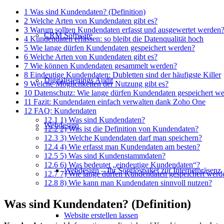
1
Was sind Kundendaten? (Definition)
2
Welche Arten von Kundendaten gibt es?
3
Warum sollten Kundendaten erfasst und ausgewertet werden
CRM Software
4
Kundendaten erfassen: so bleibt die Datenqualität hoch
5
Wie lange dürfen Kundendaten gespeichert werden?
6
Welche Arten von Kundendaten gibt es?
7
Wie können Kundendaten gesammelt werden?
8
Eindeutige Kundendaten: Dubletten sind der häufigste Killer
Digitalisierungs Audit
9
Welche Möglichkeiten der Nutzung gibt es?
10
Datenschutz: Wie lange dürfen Kundendaten gespeichert w
11
Fazit: Kundendaten einfach verwalten dank Zoho One
12
FAQ: Kundendaten
12.1
1) Was sind Kundendaten?
Webdesign
12.2
2) Was ist die Definition von Kundendaten?
12.3
3) Welche Kundendaten darf man speichern?
12.4
4) Wie erfasst man Kundendaten am besten?
12.5
5) Was sind Kundenstammdaten?
12.6
6) Was bedeutet „eindeutige Kundendaten“?
Webdesign – Ihr Sorglospaket zur Internetpräsenz
12.7
7) Wie lange dürfen Kundendaten gespeichert werd
12.8
8) Wie kann man Kundendaten sinnvoll nutzen?
Was sind Kundendaten? (Definition)
Website erstellen lassen