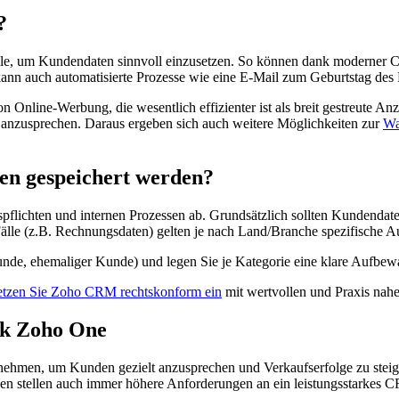
?
lle, um Kundendaten sinnvoll einzusetzen. So können dank moderner C
nn auch automatisierte Prozesse wie eine E-Mail zum Geburtstag des
von Online-Werbung, die wesentlich effizienter ist als breit gestreute
nd anzusprechen. Daraus ergeben sich auch weitere Möglichkeiten zur
Wa
en gespeichert werden?
lichten und internen Prozessen ab. Grundsätzlich sollten Kundendate
Fälle (z.B. Rechnungsdaten) gelten je nach Land/Branche spezifische A
unde, ehemaliger Kunde) und legen Sie je Kategorie eine klare Aufbew
tzen Sie Zoho CRM rechtskonform ein
mit wertvollen und Praxis nahe
nk Zoho One
hmen, um Kunden gezielt anzusprechen und Verkaufserfolge zu steiger
gen stellen auch immer höhere Anforderungen an ein leistungsstarkes