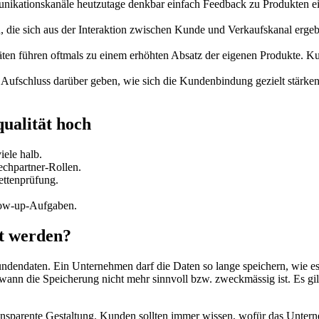
ationskanäle heutzutage denkbar einfach Feedback zu Produkten ein
, die sich aus der Interaktion zwischen Kunde und Verkaufskanal erge
äten führen oftmals zu einem erhöhten Absatz der eigenen Produkte. K
n Aufschluss darüber geben, wie sich die Kundenbindung gezielt stärke
qualität hoch
iele halb.
chpartner-Rollen.
ttenprüfung.
ow-up-Aufgaben.
t werden?
dendaten. Ein Unternehmen darf die Daten so lange speichern, wie es 
ann die Speicherung nicht mehr sinnvoll bzw. zweckmässig ist. Es gi
ransparente Gestaltung. Kunden sollten immer wissen, wofür das Untern