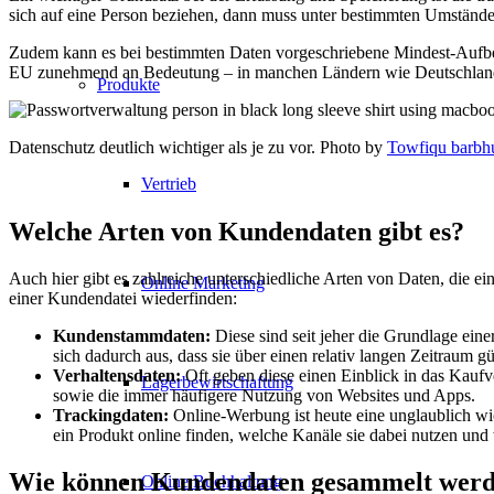
sich auf eine Person beziehen, dann muss unter bestimmten Umständ
Zudem kann es bei bestimmten Daten vorgeschriebene Mindest-Aufbew
EU zunehmend an Bedeutung – in manchen Ländern wie Deutschland s
Produkte
Datenschutz deutlich wichtiger als je zu vor. Photo by
Towfiqu barbh
Vertrieb
Welche Arten von Kundendaten gibt es?
Auch hier gibt es zahlreiche unterschiedliche Arten von Daten, die 
Online Marketing
einer Kundendatei wiederfinden:
Kundenstammdaten:
Diese sind seit jeher die Grundlage ei
sich dadurch aus, dass sie über einen relativ langen Zeitraum gü
Verhaltensdaten:
Oft geben diese einen Einblick in das Kauf
Lagerbewirtschaftung
sowie die immer häufigere Nutzung von Websites und Apps.
Trackingdaten:
Online-Werbung ist heute eine unglaublich w
ein Produkt online finden, welche Kanäle sie dabei nutzen und w
Wie können Kundendaten gesammelt wer
Online Buchhaltung