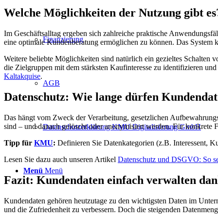
Welche Möglichkeiten der Nutzung gibt es
Im Geschäftsalltag ergeben sich zahlreiche praktische Anwendungsfä
Finanzierung
eine optimale Kundenberatung ermöglichen zu können. Das System ka
Weitere beliebte Möglichkeiten sind natürlich ein gezieltes Schalten 
die Zielgruppen mit dem stärksten Kaufinteresse zu identifizieren u
Kaltakquise
.
AGB
Datenschutz: Wie lange dürfen Kundendat
Das hängt vom Zweck der Verarbeitung, gesetzlichen Aufbewahrungspf
sind – und danach gelöscht oder anonymisiert werden. Für konkrete 
Datenschutzerklärung KMU Digitalisierung GmbH
Tipp für
KMU
:
Definieren Sie Datenkategorien (z.B. Interessent, K
Lesen Sie dazu auch unseren Artikel
Datenschutz und DSGVO: So se
Menü
Menü
Fazit: Kundendaten einfach verwalten da
Kundendaten gehören heutzutage zu den wichtigsten Daten im Unterne
und die Zufriedenheit zu verbessern. Doch die steigenden Datenmen