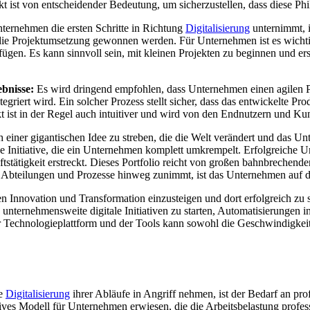
t ist von entscheidender Bedeutung, um sicherzustellen, dass diese Phi
ernehmen die ersten Schritte in Richtung
Digitalisierung
unternimmt, i
die Projektumsetzung gewonnen werden. Für Unternehmen ist es wichtig,
ügen. Es kann sinnvoll sein, mit kleinen Projekten zu beginnen und er
ebnisse:
Es wird dringend empfohlen, dass Unternehmen einen agilen Pro
riert wird. Ein solcher Prozess stellt sicher, dass das entwickelte Pr
 ist in der Regel auch intuitiver und wird von den Endnutzern und Kun
h einer gigantischen Idee zu streben, die die Welt verändert und das
lige Initiative, die ein Unternehmen komplett umkrempelt. Erfolgreiche
ftstätigkeit erstreckt. Dieses Portfolio reicht von großen bahnbrechend
lle Abteilungen und Prozesse hinweg zunimmt, ist das Unternehmen auf
en Innovation und Transformation einzusteigen und dort erfolgreich zu
, unternehmensweite digitale Initiativen zu starten, Automatisierungen
echnologieplattform und der Tools kann sowohl die Geschwindigkeit als
ie
Digitalisierung
ihrer Abläufe in Angriff nehmen, ist der Bedarf an pr
es Modell für Unternehmen erwiesen, die die Arbeitsbelastung professi