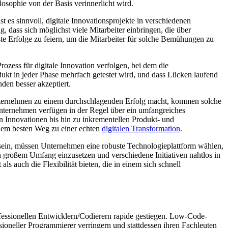
losophie von der Basis verinnerlicht wird.
st es sinnvoll, digitale Innovationsprojekte in verschiedenen
 dass sich möglichst viele Mitarbeiter einbringen, die über
ste Erfolge zu feiern, um die Mitarbeiter für solche Bemühungen zu
zess für digitale Innovation verfolgen, bei dem die
odukt in jeder Phase mehrfach getestet wird, und dass Lücken laufend
den besser akzeptiert.
 Unternehmen zu einem durchschlagenden Erfolg macht, kommen solche
 Unternehmen verfügen in der Regel über ein umfangreiches
en Innovationen bis hin zu inkrementellen Produkt- und
 dem besten Weg zu einer echten
digitalen Transformation
.
 sein, müssen Unternehmen eine robuste Technologieplattform wählen,
 in großem Umfang einzusetzen und verschiedene Initiativen nahtlos in
 auch die Flexibilität bieten, die in einem sich schnell
ofessionellen Entwicklern/Codierern rapide gestiegen. Low-Code-
oneller Programmierer verringern und stattdessen ihren Fachleuten