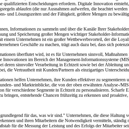
ne qualifizierten Entscheidungen erfordern. Digitale Innovation entste
ungsregeln ablaufen (die nur Ausnahmen aufwerfen, die beachtet werden 
ons- und Lösungszeiten und der Fähigkeit, größere Mengen zu bewältig
Ihnen, Informationen zu sammeln und über die Kanäle Ihrer Stakeholder 
assung und Speicherung großer Mengen wichtiger Stakeholder-Information
t einem Unternehmen ist ein großer Wettbewerbsvorteil, der die Loyal
ernehmen Geschäfte zu machen, trägt auch dazu bei, dass sich potenzie
rmationen überflutet wird, ist es für Unternehmen sinnvoll, Maßnahmen
le Innovationen im Bereich der Management-Informationssysteme (MIS)
i deren sinnvoller Verarbeitung in Echtzeit sowie bei der Ableitung un
 bei, die Vertrautheit mit Kunden/Partnern als einzigartiges Untersch
ationen helfen Unternehmen, ihre Kunden effektiver zu segmentieren u
unden- und Markteinblicke, die von der oben erwähnten Analyse-/MIS-A
für verschiedene Segmente in Echtzeit zu personalisieren. Scharfe E
u bringen, entstehende Chancen frühzeitig zu erkennen und proaktive, 
ist grundlegend für das, was wir sind.” Unternehmen, die diese Haltung
erkennen und ihren Mitarbeitern die Notwendigkeit vermitteln, ständi
ßstab für die Messung der Leistung und des Erfolgs der Mitarbeiter sei