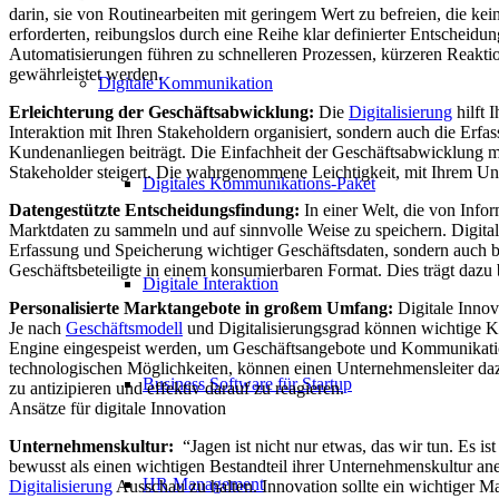
darin, sie von Routinearbeiten mit geringem Wert zu befreien, die kei
erforderten, reibungslos durch eine Reihe klar definierter Entscheid
Automatisierungen führen zu schnelleren Prozessen, kürzeren Reakti
gewährleistet werden.
Digitale Kommunikation
Erleichterung der Geschäftsabwicklung:
Die
Digitalisierung
hilft 
Interaktion mit Ihren Stakeholdern organisiert, sondern auch die Erf
Kundenanliegen beiträgt. Die Einfachheit der Geschäftsabwicklung mi
Stakeholder steigert. Die wahrgenommene Leichtigkeit, mit Ihrem Unt
Digitales Kommunikations-Paket
Datengestützte Entscheidungsfindung:
In einer Welt, die von Info
Marktdaten zu sammeln und auf sinnvolle Weise zu speichern. Digita
Erfassung und Speicherung wichtiger Geschäftsdaten, sondern auch be
Geschäftsbeteiligte in einem konsumierbaren Format. Dies trägt dazu
Digitale Interaktion
Personalisierte Marktangebote in großem Umfang:
Digitale Innov
Je nach
Geschäftsmodell
und Digitalisierungsgrad können wichtige K
Engine eingespeist werden, um Geschäftsangebote und Kommunikation 
technologischen Möglichkeiten, können einen Unternehmensleiter daz
Business Software für Startup
zu antizipieren und effektiv darauf zu reagieren.
Ansätze für digitale Innovation
Unternehmenskultur:
“Jagen ist nicht nur etwas, das wir tun. Es 
bewusst als einen wichtigen Bestandteil ihrer Unternehmenskultur an
HR Management
Digitalisierung
Ausschau zu halten. Innovation sollte ein wichtiger Ma