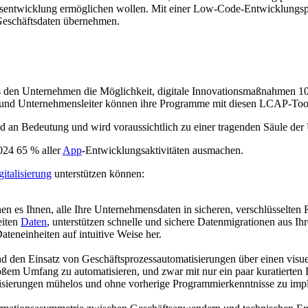
sentwicklung ermöglichen wollen. Mit einer Low-Code-Entwicklungspla
Geschäftsdaten übernehmen.
Ps den Unternehmen die Möglichkeit, digitale Innovationsmaßnahmen 10
 und Unternehmensleiter können ihre Programme mit diesen LCAP-Tools
n Bedeutung und wird voraussichtlich zu einer tragenden Säule der 
24 65 % aller
App
-Entwicklungsaktivitäten ausmachen.
gitalisierung
unterstützen können:
hen es Ihnen, alle Ihre Unternehmensdaten in sicheren, verschlüsselten
eiten
Daten
, unterstützen schnelle und sichere Datenmigrationen aus I
eneinheiten auf intuitive Weise her.
nd den Einsatz von Geschäftsprozessautomatisierungen über einen vis
großem Umfang zu automatisieren, und zwar mit nur ein paar kuratierte
isierungen mühelos und ohne vorherige Programmierkenntnisse zu imp