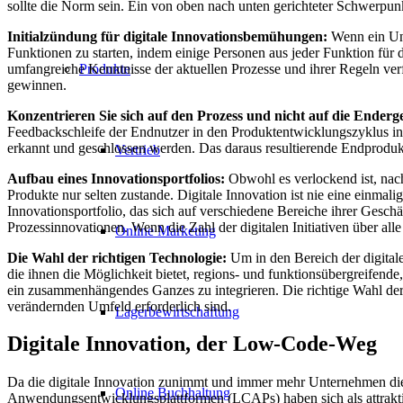
sollte die Norm sein. Ein von oben nach unten gerichteter Schwerpunk
Initialzündung für digitale Innovationsbemühungen:
Wenn ein Unt
Funktionen zu starten, indem einige Personen aus jeder Funktion für 
umfangreiche Kenntnisse der aktuellen Prozesse und ihrer Regeln verf
Produkte
gewinnen.
Konzentrieren Sie sich auf den Prozess und nicht auf die Enderg
Feedbackschleife der Endnutzer in den Produktentwicklungszyklus integ
erkannt und geschlossen werden. Das daraus resultierende Endprodukt
Vertrieb
Aufbau eines Innovationsportfolios:
Obwohl es verlockend ist, nac
Produkte nur selten zustande. Digitale Innovation ist nie eine einma
Innovationsportfolio, das sich auf verschiedene Bereiche ihrer Geschä
Prozessinnovationen. Wenn die Zahl der digitalen Initiativen über a
Online Marketing
Die Wahl der richtigen Technologie:
Um in den Bereich der digital
die ihnen die Möglichkeit bietet, regions- und funktionsübergreifende
ein zusammenhängendes Ganzes zu integrieren. Die richtige Wahl der T
verändernden Umfeld erforderlich sind.
Lagerbewirtschaftung
Digitale Innovation, der Low-Code-Weg
Da die digitale Innovation zunimmt und immer mehr Unternehmen d
Online Buchhaltung
Anwendungsentwicklungsplattformen (LCAPs) haben sich als attraktiv