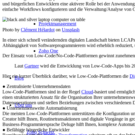
und bürgerlichen Entwicklern eine aktivere Rolle bei der Anwendung
einfache Workflows konfigurieren und die Verwaltung/Analyse von 
Projektmanagement
Photo by
Clément Hélardot
on
Unsplash
In einer sich schnell verändernden digitalen Landschaft bieten LCA
Abhängigkeit von Softwareprogrammierern wird erheblich reduziert,
Zoho One
Der Einsatz von Low-Code/No-Code-Plattformen gewinnt zunehmend a
Laut
Gartner
wird die Entwicklung von Low-Code-Apps bis 20
Hier ein kurzer Überblick darüber, wie Low-Code-Plattformen die
Di
Blog
● Zentralisierte Unternehmensdaten
Low-Code-Plattformen sind in der Regel
Cloud
-basiert und ermöglic
einen strukturierten Ansatz für die Organisation Ihrer unternehmensw
Datenoperationen und stellen Beziehungen zwischen verschiedenen Dat
Über uns
● Unternehmensweite Automatisierung
Die meisten Low-Code-Plattformen unterstützen die Konfiguration u
Creator hilft Ihnen, Routinetransaktionen und digitale Vorgänge in 
Business-Programmiersprache Deluge hilft Ihnen, komplexe Automat
● Befähigte bürgerliche Entwickler
Zoho Schweiz