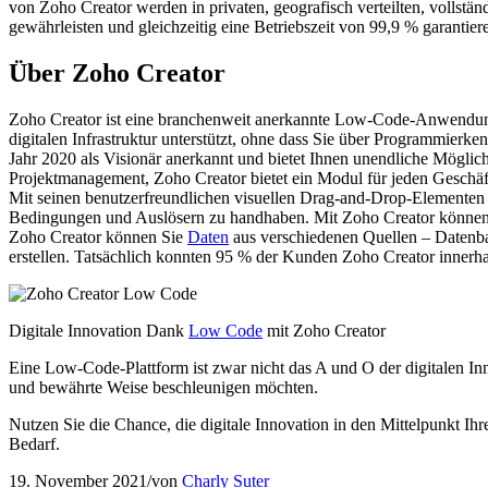
von Zoho Creator werden in privaten, geografisch verteilten, vollstä
gewährleisten und gleichzeitig eine Betriebszeit von 99,9 % garantier
Über Zoho Creator
Zoho Creator ist eine branchenweit anerkannte Low-Code-Anwendungse
digitalen Infrastruktur unterstützt, ohne dass Sie über Programmi
Jahr 2020 als Visionär anerkannt und bietet Ihnen unendliche Möglic
Projektmanagement, Zoho Creator bietet ein Modul für jeden Geschäf
Mit seinen benutzerfreundlichen visuellen Drag-and-Drop-Elementen 
Bedingungen und Auslösern zu handhaben. Mit Zoho Creator können Si
Zoho Creator können Sie
Daten
aus verschiedenen Quellen – Datenb
erstellen. Tatsächlich konnten 95 % der Kunden Zoho Creator innerha
Digitale Innovation Dank
Low Code
mit Zoho Creator
Eine Low-Code-Plattform ist zwar nicht das A und O der digitalen Inno
und bewährte Weise beschleunigen möchten.
Nutzen Sie die Chance, die digitale Innovation in den Mittelpunkt Ihr
Bedarf.
19. November 2021
/
von
Charly Suter