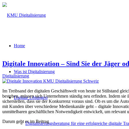
Home
Digitale Innovation – Sind Sie der Jäger o
Was ist Digitalisierung
Digitalisierung
Im Treibsand der digitalen Geschäftswelt von heute ist Stillstand
bestehen, müssen sich Unternehmen ständig neu erfinden. Indem sie
Digitale Lösungen
sicherstellen, dass sie der Konkurrenz voraus sind. Ob es um die Aut
mit Kunden über verschiedene Medienkanäle geht – digitale Innovatio
unmittelbaren geschäftlichen Notwendigkeit entwickelt, um relevant 
Darum geht es im Beitrag
Digitalisierungsberatung für eine erfolgreiche digitale T