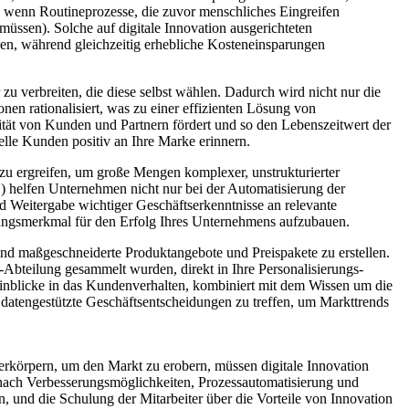
ht, wenn Routineprozesse, die zuvor menschliches Eingreifen
müssen). Solche auf digitale Innovation ausgerichteten
en, während gleichzeitig erhebliche Kosteneinsparungen
zu verbreiten, die diese selbst wählen. Dadurch wird nicht nur die
en rationalisiert, was zu einer effizienten Lösung von
ität von Kunden und Partnern fördert und so den Lebenszeitwert der
lle Kunden positiv an Ihre Marke erinnern.
 zu ergreifen, um große Mengen komplexer, unstrukturierter
 helfen Unternehmen nicht nur bei der Automatisierung der
d Weitergabe wichtiger Geschäftserkenntnisse an relevante
eidungsmerkmal für den Erfolg Ihres Unternehmens aufzubauen.
nd maßgeschneiderte Produktangebote und Preispakete zu erstellen.
bteilung gesammelt wurden, direkt in Ihre Personalisierungs-
inblicke in das Kundenverhalten, kombiniert mit dem Wissen um die
datengestützte Geschäftsentscheidungen zu treffen, um Markttrends
 verkörpern, um den Markt zu erobern, müssen digitale Innovation
g nach Verbesserungsmöglichkeiten, Prozessautomatisierung und
n, und die Schulung der Mitarbeiter über die Vorteile von Innovation