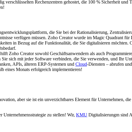
ndig verschlüsselten Rechenzentren gehostet, die 100 % Sicherheit und
en!
ntwicklungsplattform, die Sie bei der Rationalisierung, Zentralisie
erkenntnisse verfügen müssen. Zoho Creator wurde im Magic Quadrant 
hkeiten in Bezug auf die Funktionalität, die Sie digitalisieren möcht
tsbedarf.
hilft Zoho Creator sowohl Geschäftsanwendern als auch Programmierer
e sich mit jeder Software verbinden, die Sie verwenden, und Ihr Unter
anken, APIs, älteren ERP-Systemen und
Cloud
-Diensten – abrufen un
lb eines Monats erfolgreich implementieren!
vation, aber sie ist ein unverzichtbares Element für Unternehmen, die 
er Unternehmensstrategie zu stellen! Wir,
KMU
Digitalisierungm sind 