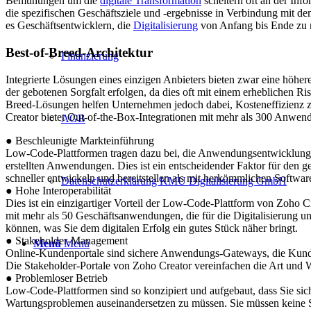
Bemühungen um die
digitale Transformation
scheitern oft an der In
die spezifischen Geschäftsziele und -ergebnisse in Verbindung mit d
es Geschäftsentwicklern, die
Digitalisierung
von Anfang bis Ende zu 
Best-of-Breed-Architektur
Finanzierung
Integrierte Lösungen eines einzigen Anbieters bieten zwar eine höhere
der gebotenen Sorgfalt erfolgen, da dies oft mit einem erheblichen R
Breed-Lösungen helfen Unternehmen jedoch dabei, Kosteneffizienz zu
Creator bietet Out-of-the-Box-Integrationen mit mehr als 300 Anwend
AGB
● Beschleunigte Markteinführung
Low-Code-Plattformen tragen dazu bei, die Anwendungsentwicklung und 
erstellten Anwendungen. Dies ist ein entscheidender Faktor für de
schneller entwickeln und bereitstellen als mit herkömmlichen Softw
Datenschutzerklärung KMU Digitalisierung GmbH
● Hohe Interoperabilität
Dies ist ein einzigartiger Vorteil der Low-Code-Plattform von Zoho C
mit mehr als 50 Geschäftsanwendungen, die für die Digitalisierung un
können, was Sie dem digitalen Erfolg ein gutes Stück näher bringt.
● Stakeholder-Management
Menü
Menü
Online-Kundenportale sind sichere Anwendungs-Gateways, die Kunden
Die Stakeholder-Portale von Zoho Creator vereinfachen die Art un
● Problemloser Betrieb
Low-Code-Plattformen sind so konzipiert und aufgebaut, dass Sie si
Wartungsproblemen auseinandersetzen zu müssen. Sie müssen keine S