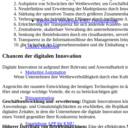
2. Aufspüren von Schwächen der Wettbewerber, um Geschäftsf
3. Neudefinition und Erweiterung der Marktpräsenz durch Inno
4. Stärkung der operativen Teams durch größeren Zusammenha
5. Verbesserung der betrieblichen Effizienz durch intelligente 
Referenzen Webdesign KMU Digitalisierung
6. Erleichterung der Transparenz für sich ändernde Kunden- un
7. Zentralisierte, skalierbare Verwaltung des unternehmensweit
8. Senkung der Betriebskosten durch ein cloudbasiertes, server
9. Transparenz in die Informationsflüsse des Managements bri
10. die Sicherheit der Unternehmensdaten und die Einhaltung 
Lokales Marketing
Chancen der digitalen Innovation
Digitale Innovation ist aufgrund ihrer Relevanz und Anwendbarkeit 
Marketing Automation
Wenn Unternehmen ihre Wettbewerbsfähigkeit durch eine Kultur d
Angesichts der rasanten Entwicklung der heutigen Technologien ist das
Hier sind einige wichtige Vorteile, die es zu berücksichtigen gilt:
Büroautomation
Geschäftsentwicklung und -erweiterung:
Digitale Innovationen kö
Anwendungs- und Umsatzmöglichkeiten zu erschließen, die Replikati
digitalen Zeitalter, in dem die Unternehmen die digitale Innovation n
einen Vorteil gegenüber Ihrer Konkurrenz bedeuten.
Smartphone APP für KMU
Höherer Durchsatz von Betriebsmaschinen:
Eine der effektivsten