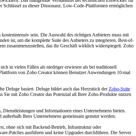
twicklern. Das mangelnde Verständnis der technischen Entwickler für
der Schlüssel zu dieser Dissonanz. Low-Code-Plattformen ermöglichen
h kostenintensiv sein. Die Auswahl des richtigen Anbieters muss mit
en ist, um die komplette Suite des Anbieters zu integrieren. Best-of-
em zusammenzustellen, das ihr Geschäft wirklich widerspiegelt. Zoho
in vielen Fällen als niedriger erwiesen als bei traditionell
ven Plattform von Zoho Creator können Benutzer Anwendungen 10-mal
che Deluge basiert. Deluge bildet auch das Herzstück der
Zoho-Suite
ss Sie mit Zoho Creator das Potenzial all Ihrer Zoho-Produkte nutzen
 Dienstleistungen und Informationen eines Unternehmens bieten.
nd außerhalb Ihres Unternehmens gemeinsam genutzt werden.
, ohne sich mit Backend-Betrieb, Infrastruktur oder
ware-Patches ausführen und keine Upgrades durchführen. Die Server