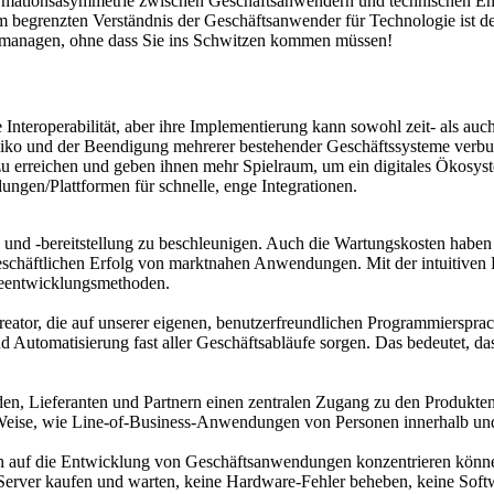
formationsasymmetrie zwischen Geschäftsanwendern und technischen En
em begrenzten Verständnis der Geschäftsanwender für Technologie ist 
managen, ohne dass Sie ins Schwitzen kommen müssen!
 Interoperabilität, aber ihre Implementierung kann sowohl zeit- als auc
isiko und der Beendigung mehrerer bestehender Geschäftssysteme verbund
 erreichen und geben ihnen mehr Spielraum, um ein digitales Ökosyst
ungen/Plattformen für schnelle, enge Integrationen.
-bereitstellung zu beschleunigen. Auch die Wartungskosten haben sich 
n geschäftlichen Erfolg von marktnahen Anwendungen. Mit der intuiti
areentwicklungsmethoden.
reator, die auf unserer eigenen, benutzerfreundlichen Programmierspra
d Automatisierung fast aller Geschäftsabläufe sorgen. Das bedeutet, da
, Lieferanten und Partnern einen zentralen Zugang zu den Produkten,
d Weise, wie Line-of-Business-Anwendungen von Personen innerhalb u
ch auf die Entwicklung von Geschäftsanwendungen konzentrieren können
erver kaufen und warten, keine Hardware-Fehler beheben, keine Soft