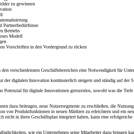
elder zu gewinnen
vation
lt
Automatisierung
d Partnerbedürfnisse
en Betriebs
loses Modell
ngen
von Vorschriften in den Vordergrund zu rücken
in den verschiedensten Geschäftsbereichen eine Notwendigkeit für Unte
er digitalen Innovation kontinuierlich steigern und ständig auf der Su
 Potenzial für digitale Innovationen grenzenlos, sowohl was die Tiefe 
nnen dazu beitragen, neue Nutzersegmente zu erschließen, die Nutzun
on von Produktfunktionen in neuen Märkten zu erleichtern und ein ne
och nicht in ihren Geschäftsplan integriert haben, kann eine erfolgreich
 Möglichkeiten, wie ein Unternehmen seine Mitarbeiter dazu bringen ka