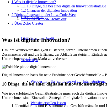
1
Was ist digitale Innovation?
1.1
10 Dinge, die bei einer digitalen Innovationsstrategie
1.2
Chancen der digitalen Innovation
2
Digitale Innovation, der Low-Code-Weg
CRM Software
2.1
Best-of-Breed-Architektur
3
Über Zoho Creator
Digitalisierungs Audit
Was ist digitale Innovation?
Um ihre Wettbewerbsfähigkeit zu stärken, setzen Unternehmen zunehm
Zusammenarbeit und die Effizienz der Abläufe zu steigern. Einfach a
Unternehmens auf dem Markt zu verbessern.
Webdesign
Digital Innovation basis für neue Produkte oder Geschäftsmodelle – 
Webdesign – Ihr Sorglospaket zur Internetpräsenz
10 Dinge, die bei einer digitalen Innovationsstrategie
Wie jede erfolgreiche Geschäftsstrategie muss auch die digitale Innov
Unternehmen sind. Eine solide Strategie für digitale Innovation muss
Website erstellen lassen
1. Identifizierung und Beseitigung von Geschäftsmängeln und