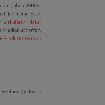
n den frühen 2000er
t. Ich meine es so,
hr
zirkulärer Natur
e Medien schaffen,
ie
Produzenten von
desselben Zyklus zu