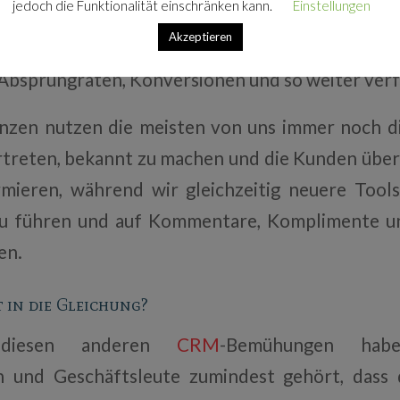
jedoch die Funktionalität einschränken kann.
Einstellungen
 alt und neu ist. Wir analysieren die
Daten
a
Akzeptieren
ionen darüber, wie wir gefunden werden, währ
 Absprungraten, Konversionen und so weiter verf
zen nutzen die meisten von uns immer noch di
ertreten, bekannt zu machen und die Kunden üb
mieren, während wir gleichzeitig neuere Tools
zu führen und auf Kommentare, Komplimente u
en.
t in die Gleichung?
 diesen anderen
CRM
-Bemühungen hab
 und Geschäftsleute zumindest gehört, dass 