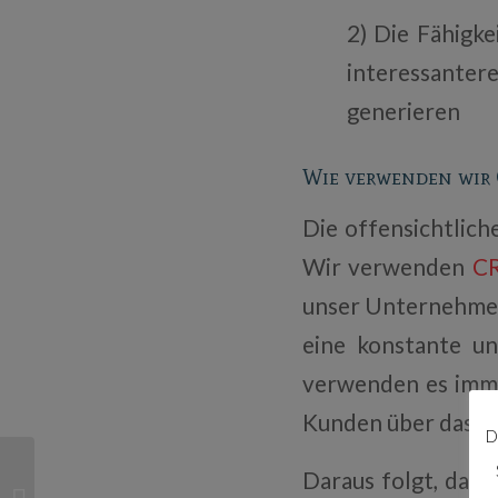
2) Die Fähigke
interessanter
generieren
Wie verwenden wir 
Die offensichtlich
Wir verwenden
C
unser Unternehmen 
eine konstante un
verwenden es imme
Kunden über das T
D
Interne Kommunikation:
Daraus folgt, dass
Wie Sie Ihre