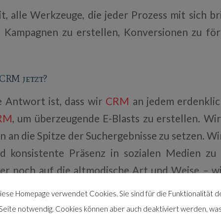
it, alle Werkzeuge, die jeder Prozess mit sich br
e Kampagnen zu erstellen, Konversionen zu fö
CRM jetzt?
e Antwort ist, dass wir
CRM
an jedem erdenklic
RM
, um überzeugende E-Blasts zu erstellen. Wi
an die Spitze der Suchergebnisse zu setzen. W
d konsistente Präsenz in sozialen Medien zu
r noch auf die altmodische Art und Weise – wi
elefon und durch Direktwerbung.
iese Homepage verwendet Cookies. Sie sind für die Funktionalität d
Seite notwendig. Cookies können aber auch deaktiviert werden, wa
 auch die Art und Weise, wie wir unsere
CRM
-B