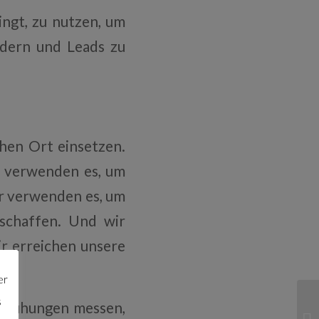
ingt, zu nutzen, um
rdern und Leads zu
hen Ort einsetzen.
r verwenden es, um
ir verwenden es, um
 schaffen. Und wir
r erreichen unsere
er
s
emühungen messen,