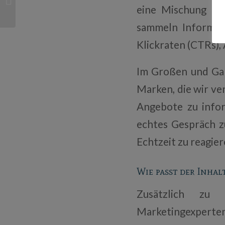
eine Mischung aus
Produktivität steigern!
sammeln Informat
Klickraten (CTRs),
Im Großen und Gan
Marken, die wir v
Angebote zu infor
echtes Gespräch 
Echtzeit zu reagier
Wie passt der Inhal
Zusätzlich zu
Marketingexperten