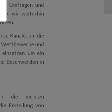
us Umfragen und
end wir weiterhin
olgen.
ese Kanäle, um die
er Wettbewerbe und
 einsetzen, um ein
nd Beschwerden in
en die meisten
die Erstellung von